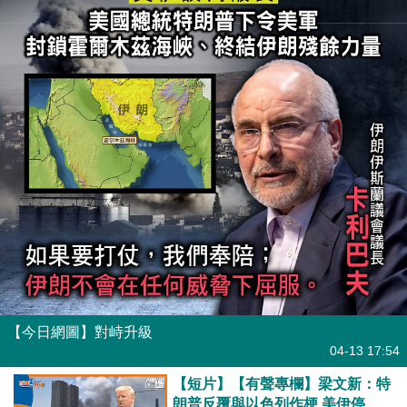
【今日網圖】對峙升級
港人花生
04-13 17:54
【短片】【有聲專欄】梁文新：特
朗普反覆與以色列作梗 美伊停火