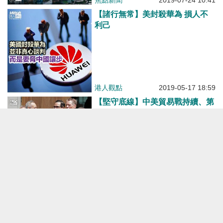
焦點新聞
2019-07-24 10:41
【諸行無常】美封殺華為 損人不
利己
港人觀點
2019-05-17 18:59
【堅守底線】中美貿易戰持續、第
11輪談判未達成協議 劉鶴：原則
問題上是不能讓步
焦點新聞
2019-05-11 16:44
【焦點新聞】中美高級別貿易磋商
結束 接近達成協議