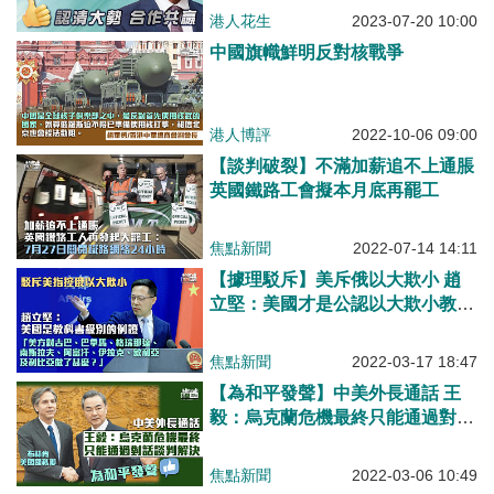
港人花生
2023-07-20 10:00
中國旗幟鮮明反對核戰爭
港人博評
2022-10-06 09:00
【談判破裂】不滿加薪追不上通脹
英國鐵路工會擬本月底再罷工
焦點新聞
2022-07-14 14:11
【據理駁斥】美斥俄以大欺小 趙
立堅：美國才是公認以大欺小教科
書級例證
焦點新聞
2022-03-17 18:47
【為和平發聲】中美外長通話 王
毅：烏克蘭危機最終只能通過對話
談判解決
焦點新聞
2022-03-06 10:49