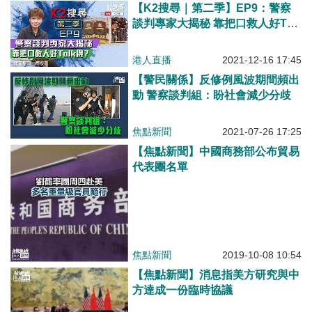
【K2搜尋｜第二季】EP9：警察
談判專家大揭秘 靠把口救人好Talk
得？
港人直播
2021-12-16 17:45
【警民關係】反修例風波期間頻出
動 警察談判組：盼社會減少分歧
焦點新聞
2021-07-26 17:25
【焦點新聞】中國商務部公布貿易
代表團名單
焦點新聞
2019-10-08 10:54
【焦點新聞】消息指美方研究與中
方達成一份臨時協議