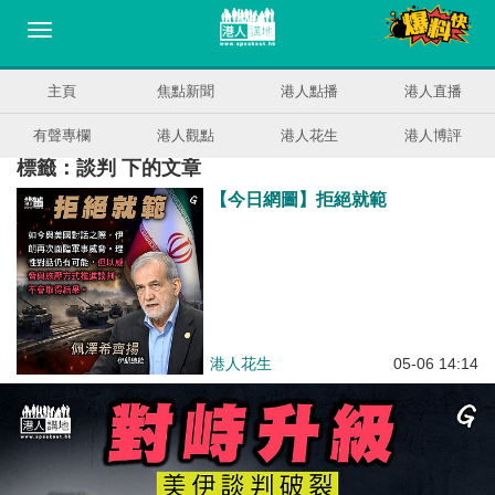
主頁
焦點新聞
港人點播
港人直播
有聲專欄
港人觀點
港人花生
港人博評
標籤：談判 下的文章
【今日網圖】拒絕就範
港人花生
05-06 14:14