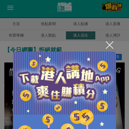
主頁
焦點新聞
港人點播
港人直播
有聲專欄
港人觀點
港人花生
港人博評
【今日網圖】拒絕就範
讚好
8
分享