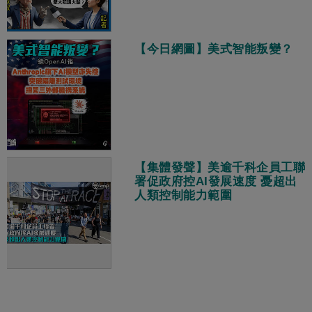
【今日網圖】美式智能叛變？
【集體發聲】美逾千科企員工聯
署促政府控AI發展速度 憂超出
人類控制能力範圍