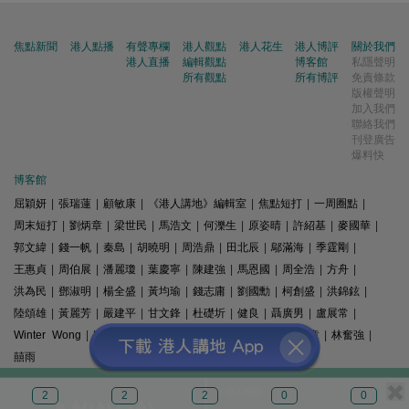
焦點新聞
港人點播
有聲專欄
港人觀點
港人花生
港人博評
關於我們
港人直播
編輯觀點
博客館
私隱聲明
所有觀點
所有博評
免責條款
版權聲明
加入我們
聯絡我們
刊登廣告
爆料快
博客館
屈穎妍
|
張瑞蓮
|
顧敏康
|
《港人講地》編輯室
|
焦點短打
|
一周圈點
|
周末短打
|
劉炳章
|
梁世民
|
馬浩文
|
何濼生
|
原姿晴
|
許紹基
|
麥國華
|
郭文緯
|
錢一帆
|
秦島
|
胡曉明
|
周浩鼎
|
田北辰
|
鄔滿海
|
季霆剛
|
王惠貞
|
周伯展
|
潘麗瓊
|
葉慶寧
|
陳建強
|
馬恩國
|
周全浩
|
方舟
|
洪為民
|
鄧淑明
|
楊全盛
|
黃均瑜
|
錢志庸
|
劉國勳
|
柯創盛
|
洪錦鉉
|
陸頌雄
|
黃麗芳
|
嚴建平
|
甘文鋒
|
杜礎圻
|
健良
|
聶廣男
|
盧展常
|
Winter Wong
|
K2
|
梁文新
|
羅崑
|
姚銘
|
陳志豪
|
精選文章
|
林奮強
|
囍雨
© 港人講地
2
2
2
0
0