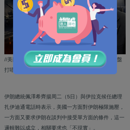
//美國以為用武力就可以逼人就範，但睇嚟如意算盤
打唔響～//
伊朗總統佩澤希齊揚周二（5日）與伊拉克候任總理
扎伊迪通電話時表示，美國一方面對伊朗極限施壓，
一方面又要求伊朗在談判中接受單方面的條件，這一
邏輯難以成立，相關要求也「不現實」。