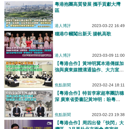
粵港抱團高質發展 攜手貢獻大灣
區
港人博評
2023-03-22 16:49
穗港巾幗闖出新天 揚帆高歌
港人博評
2023-03-09 11:00
【粵港合作】黃坤明冀本港傳媒加
強與廣東媒體溝通協作、大力宣傳
粵港澳大灣區
焦點新聞
2023-02-24 18:11
【粵港合作】特首李家超率團訪穗
深 廣東省委書記黃坤明：盼粵港
共推大灣區建設
焦點新聞
2023-02-23 19:38
【粵港合作】周四出發「快閃」大