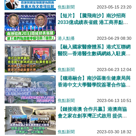
夠失去這個時機
焦點新聞
2023-05-15 23:20
【短片】【騰飛南沙】南沙招商
2033億成績表省鏡 港工商界點讚
稅率吸引具「錢景」
港人點播
2023-04-29 08:30
【融入國家醫療體系】港式互聯網
醫院—香港醫生數碼網絡入駐廣東
醫谷 內地病人可足不出戶獲環球
原廠新藥供應
焦點新聞
2023-04-23 12:04
【穗港融合】南沙區衞生健康局與
香港中文大學醫學院簽署合作協議
共建大灣區高端醫學人才培訓及科
研創新平台
焦點新聞
2023-04-13 10:51
【鏈接港澳 合作共贏】港澳商協
會之家在創享灣正式啟用 提供交
流合作、項目對接、宣傳展示一站
式服務
焦點新聞
2023-03-30 18:32