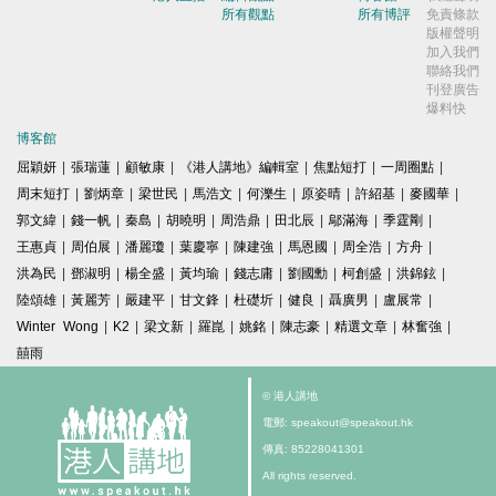
所有觀點
所有博評
免責條款
版權聲明
加入我們
聯絡我們
刊登廣告
爆料快
博客館
屈穎妍
|
張瑞蓮
|
顧敏康
|
《港人講地》編輯室
|
焦點短打
|
一周圈點
|
周末短打
|
劉炳章
|
梁世民
|
馬浩文
|
何濼生
|
原姿晴
|
許紹基
|
麥國華
|
郭文緯
|
錢一帆
|
秦島
|
胡曉明
|
周浩鼎
|
田北辰
|
鄔滿海
|
季霆剛
|
王惠貞
|
周伯展
|
潘麗瓊
|
葉慶寧
|
陳建強
|
馬恩國
|
周全浩
|
方舟
|
洪為民
|
鄧淑明
|
楊全盛
|
黃均瑜
|
錢志庸
|
劉國勳
|
柯創盛
|
洪錦鉉
|
陸頌雄
|
黃麗芳
|
嚴建平
|
甘文鋒
|
杜礎圻
|
健良
|
聶廣男
|
盧展常
|
Winter Wong
|
K2
|
梁文新
|
羅崑
|
姚銘
|
陳志豪
|
精選文章
|
林奮強
|
囍雨
© 港人講地
電郵: speakout@speakout.hk
傳真: 85228041301
All rights reserved.