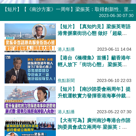
【短片】【《南沙方案》一周年】梁振英：取得創新性、里程碑進展 謝偉：冀熱火朝天落實《南沙方案》
港人點播
2023-06-30 07:30
【短片】【真知灼見】梁振英寄語
港青摒棄街坊心態 做好「超級聯
繫人」須具兩大條件！
港人點播
2023-06-11 14:04
【港台《橋樑集》首播】籲香港年
輕人放下「街坊心態」 梁振英寄
語：要思想開闊及學好兩文三語、
做好超級聯繫人！
焦點新聞
2023-06-10 22:03
【短片】【南沙諮委會兩周年】提
升航運軟實力發揮香港海事仲裁優
勢 趙式慶：優勢互補經南沙融入
內地！
港人點播
2023-05-22 07:30
【大有可為】廣州南沙粵港合作諮
詢委員會成立兩周年 梁振英：香
港對國家發展是有用的，我們不能