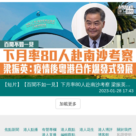
【短片】【百聞不如一見】下月率80人赴南沙考察 梁振英：冀粵港合作在疫情後爆發式發展、籲機構長駐當地、坐言起行去內地看看！
港人點播
2023-01-28 17:43
加載更多
焦點新聞
港人點播
有聲專欄
港人觀點
港人花生
港人博評
關於我們
港人直播
編輯觀點
博客館
私隱聲明