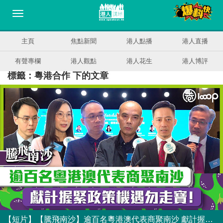
主頁
焦點新聞
港人點播
港人直播
有聲專欄
港人觀點
港人花生
港人博評
標籤：粵港合作 下的文章
【短片】【騰飛南沙】逾百名粵港澳代表商聚南沙 獻計握緊政策機遇勿走寶！