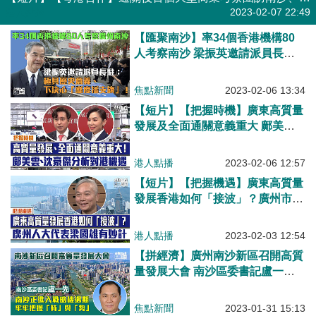
港人點播
2023-02-07 22:49
【匯聚南沙】率34個香港機構80
人考察南沙 梁振英邀請派員長
駐：極具歷史意義、下決心「喺度
插支旗」！
焦點新聞
2023-02-06 13:34
【短片】【把握時機】廣東高質量
發展及全面通關意義重大 鄺美
雲：廣東省高質量與香港有最直接
聯繫！沈豪傑：香港發揮金融、科
港人點播
2023-02-06 12:57
研優勢
【短片】【把握機遇】廣東高質量
發展香港如何「接波」？廣州市人
大代表梁國雄：1萬億投資帶來巨
大能量、南沙蓄勢待發、香港發揮
港人點播
2023-02-03 12:54
固有優勢對接內地與西方
【拼經濟】廣州南沙新區召開高質
量發展大會 南沙區委書記盧一
先：南沙正進入戰略機遇期、牢牢
把握「時」與「勢」
焦點新聞
2023-01-31 15:13