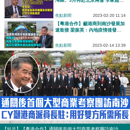
灣區、3月再赴北京兩會 李家超：
香港成為海外和國家的聯繫、已提
升到新高度
焦點新聞
2023-02-20 11:14
【粵港合作】籲港商到南沙發展加
速銜接 梁振英：內地疫情後發展
暢旺、產品在國際市場有強勁競爭
力
焦點新聞
2023-02-14 13:39
【短片】【粵港合作】通關後首個大型商業考察團訪南沙、梁振英籲香港商協會派員長駐：用好雙方所需所長