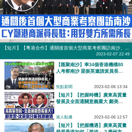
【短片】【粵港合作】通關後首個大型商業考察團訪南沙、梁振英籲香港商協會派員長駐：用好雙方所需所長
港人點播
2023-02-07 22:49
【匯聚南沙】率34個香港機構80
人考察南沙 梁振英邀請派員長
駐：極具歷史意義、下決心「喺度
插支旗」！
焦點新聞
2023-02-06 13:34
【短片】【把握時機】廣東高質量
發展及全面通關意義重大 鄺美
雲：廣東省高質量與香港有最直接
聯繫！沈豪傑：香港發揮金融、科
港人點播
2023-02-06 12:57
研優勢
【短片】【把握機遇】廣東高質量
發展香港如何「接波」？廣州市人