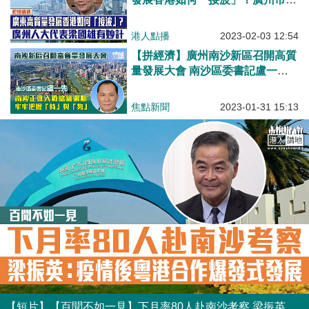
大代表梁國雄：1萬億投資帶來巨
大能量、南沙蓄勢待發、香港發揮
港人點播
2023-02-03 12:54
固有優勢對接內地與西方
【拼經濟】廣州南沙新區召開高質
量發展大會 南沙區委書記盧一
先：南沙正進入戰略機遇期、牢牢
把握「時」與「勢」
焦點新聞
2023-01-31 15:13
【短片】【百聞不如一見】下月率80人赴南沙考察 梁振英：冀粵港合作在疫情後爆發式發展、籲機構長駐當地、坐言起行去內地看看！