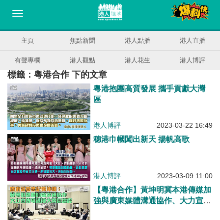
主頁
焦點新聞
港人點播
港人直播
有聲專欄
港人觀點
港人花生
港人博評
標籤：粵港合作 下的文章
粵港抱團高質發展 攜手貢獻大灣
區
港人博評
2023-03-22 16:49
穗港巾幗闖出新天 揚帆高歌
港人博評
2023-03-09 11:00
【粵港合作】黃坤明冀本港傳媒加
強與廣東媒體溝通協作、大力宣傳
粵港澳大灣區