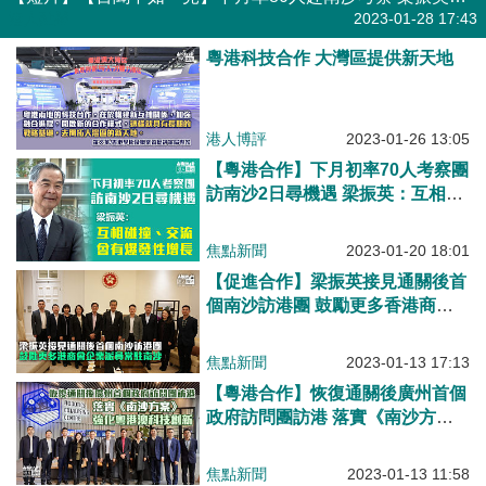
港人點播
2023-01-28 17:43
粵港科技合作 大灣區提供新天地
港人博評
2023-01-26 13:05
【粵港合作】下月初率70人考察團
訪南沙2日尋機遇 梁振英：互相碰
撞、交流會有爆發性增長
焦點新聞
2023-01-20 18:01
【促進合作】梁振英接見通關後首
個南沙訪港團 鼓勵更多香港商會
企業派員常駐南沙
焦點新聞
2023-01-13 17:13
【粵港合作】恢復通關後廣州首個
政府訪問團訪港 落實《南沙方
案》強化粵港澳科技創新
焦點新聞
2023-01-13 11:58