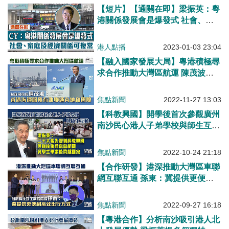
【短片】【通關在即】梁振英：粵
港關係發展會是爆發式 社會、家
庭及經濟關係可復常
港人點播
2023-01-03 23:04
【融入國家發展大局】粵港積極尋
求合作推動大灣區航運 陳茂波：
香港海運服務有助聯通內地和國際
焦點新聞
2022-11-27 13:03
【科教興國】開學後首次參觀廣州
南沙民心港人子弟學校與師生互動
梁振英：二十大報告與辦校使命息
息相關、冀學生畢業後貢獻國家
焦點新聞
2022-10-24 21:18
【合作研發】港深推動大灣區車聯
網互聯互通 孫東：冀提供更便利
高效出行方式
焦點新聞
2022-09-27 16:18
【粵港合作】分析南沙吸引港人北