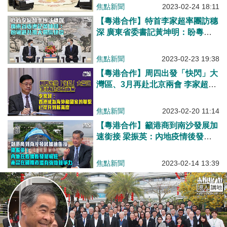
焦點新聞
2023-02-24 18:11
【粵港合作】特首李家超率團訪穗
深 廣東省委書記黃坤明：盼粵港
共推大灣區建設
焦點新聞
2023-02-23 19:38
【粵港合作】周四出發「快閃」大
灣區、3月再赴北京兩會 李家超：
香港成為海外和國家的聯繫、已提
升到新高度
焦點新聞
2023-02-20 11:14
【粵港合作】籲港商到南沙發展加
速銜接 梁振英：內地疫情後發展
暢旺、產品在國際市場有強勁競爭
力
焦點新聞
2023-02-14 13:39