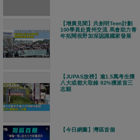
【增廣見聞】共創明Teen計劃
100學員赴貴州交流 馬會助力青
年拓闊視野加深認識國家發展
【JUPAS放榜】逾1.5萬考生獲
八大或都大取錄 82%獲派首三
志願
【今日網圖】灣區首個