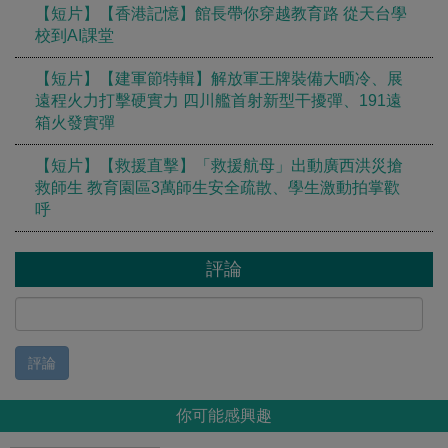
【短片】【香港記憶】館長帶你穿越教育路 從天台學
校到AI課堂
【短片】【建軍節特輯】解放軍王牌裝備大晒冷、展
遠程火力打擊硬實力 四川艦首射新型干擾彈、191遠
箱火發實彈
【短片】【救援直擊】「救援航母」出動廣西洪災搶
救師生 教育園區3萬師生安全疏散、學生激動拍掌歡
呼
評論
評論
你可能感興趣