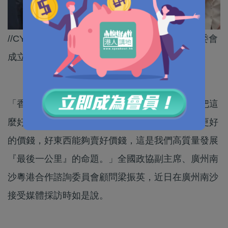
//CY今次率團考察南沙，背後有咩啟示？南沙諮委會
成立三周年，港方委員嚟緊有咩大計？//
「香港的作用不是提供一個市場，而是通過香港把這
麼好的產品走向國際，在世界上國外的市場上賣更好
的價錢，好東西能夠賣好價錢，這是我們高質量發展
『最後一公里』的命題。」全國政協副主席、廣州南
沙粵港合作諮詢委員會顧問梁振英，近日在廣州南沙
接受媒體採訪時如是說。