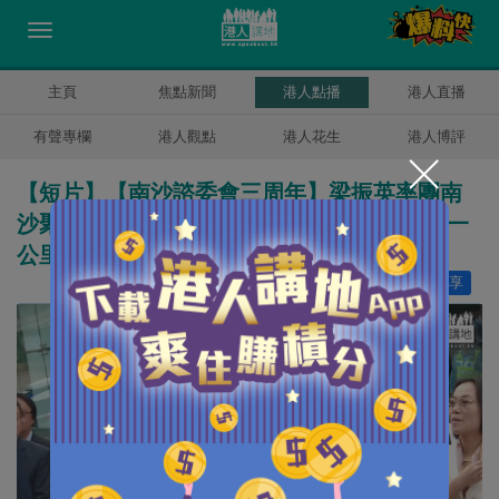
主頁
焦點新聞
港人點播
港人直播
有聲專欄
港人觀點
港人花生
港人博評
【短片】【南沙諮委會三周年】梁振英率團南
沙聚焦深化粵港合作 朝新質生產力走「最後一
公里」！
讚好
46
分享