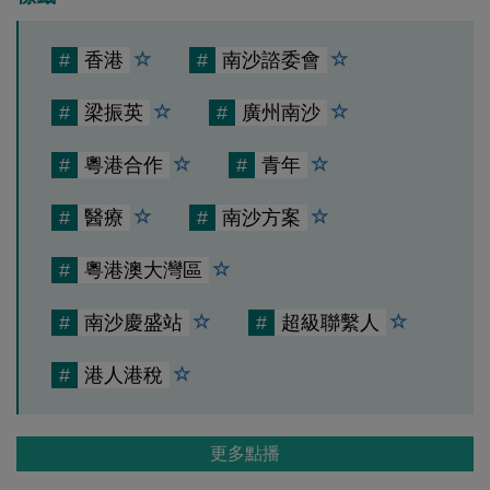
#
香港
#
南沙諮委會
#
梁振英
#
廣州南沙
#
粵港合作
#
青年
#
醫療
#
南沙方案
#
粵港澳大灣區
#
南沙慶盛站
#
超級聯繫人
#
港人港稅
更多點播