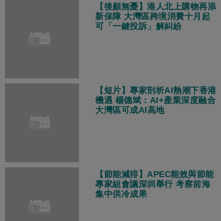
【後顧無憂】港人北上購物再添
新保障 大灣區跨境消費十月起
可「一鍵投訴」解糾紛
【短片】專家剖析AI熱潮下香港
機遇 楊德斌：AI+產業深度融合
大灣區可成AI高地
【節能減排】APEC能效與節能
專家組會議深圳舉行 考察前海
集中供冷成果