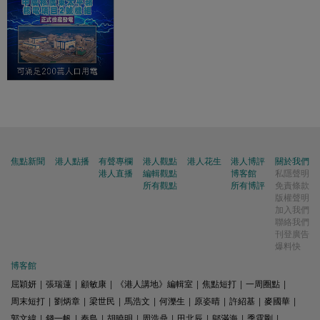
焦點新聞
港人點播
有聲專欄
港人觀點
港人花生
港人博評
關於我們
港人直播
編輯觀點
博客館
私隱聲明
所有觀點
所有博評
免責條款
版權聲明
加入我們
聯絡我們
刊登廣告
爆料快
博客館
屈穎妍
|
張瑞蓮
|
顧敏康
|
《港人講地》編輯室
|
焦點短打
|
一周圈點
|
周末短打
|
劉炳章
|
梁世民
|
馬浩文
|
何濼生
|
原姿晴
|
許紹基
|
麥國華
|
郭文緯
|
錢一帆
|
秦島
|
胡曉明
|
周浩鼎
|
田北辰
|
鄔滿海
|
季霆剛
|