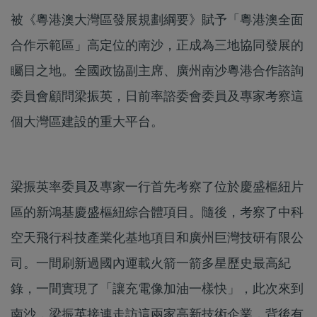
被《粵港澳大灣區發展規劃綱要》賦予「粵港澳全面
合作示範區」高定位的南沙，正成為三地協同發展的
矚目之地。全國政協副主席、廣州南沙粵港合作諮詢
委員會顧問梁振英，日前率諮委會委員及專家考察這
個大灣區建設的重大平台。
梁振英率委員及專家一行首先考察了位於慶盛樞紐片
區的新鴻基慶盛樞紐綜合體項目。隨後，考察了中科
空天飛行科技產業化基地項目和廣州巨灣技研有限公
司。一間刷新過國內運載火箭一箭多星歷史最高紀
錄，一間實現了「讓充電像加油一樣快」，此次來到
南沙，梁振英接連走訪這兩家高新技術企業，背後有