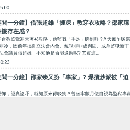
15:00
笑聞一分鐘】借張超雄「捱凍」教穿衣攻略？邵家臻
身擦存在感？
交平台教監獄寒天著衫攻略，踎監嘅「手足」睇到咩？// 天氣乍暖
寒冷，因前年搗亂立法會內會、藐視罪罪成判囚、成為監獄新丁
會議員張超雄，不知他是否能適應呢? 其實這...
30:23
笑聞一分鐘】邵家臻又扮「專家」? 爆攬炒派被「迫
恐怖，認真諗吓，就知原來得啖笑!// 曾坐牢數月便自視為監獄專
表「偉論」，指一群長期單獨囚禁的「手足」，由於不知何時可
何時有審訊，漸漸會不再在意什麼屬事實，只關...
12:55