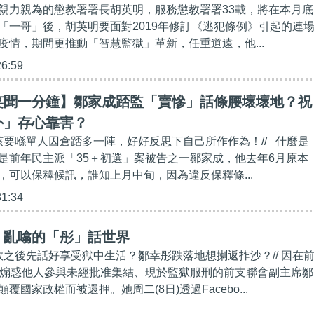
親力親為的懲教署署長胡英明，服務懲教署署33載，將在本月底
「一哥」後，胡英明要面對2019年修訂《逃犯條例》引起的連
疫情，期間更推動「智慧監獄」革新，任重道遠，他...
26:59
笑聞一分鐘】鄒家成踎監「賣慘」話條腰壞壞地？祝
外」存心靠害？
應該要喺單人囚倉踎多一陣，好好反思下自己所作作為！// 什麼是
是前年民主派「35＋初選」案被告之一鄒家成，他去年6月原本
，可以保釋候訊，誰知上月中旬，因為違反保釋條...
31:34
】亂噏的「彤」話世界
失敗之後先話好享受獄中生活？鄒幸彤跌落地想揦返拃沙？// 因在
及煽惑他人參與未經批准集結、現於監獄服刑的前支聯會副主席鄒
覆國家政權而被還押。她周二(8日)透過Facebo...