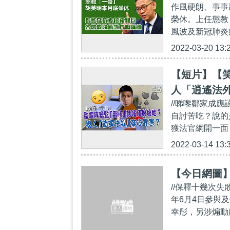
作風硬朗、事事
榮休。上任懲教
風波及新冠肺炎
2022-03-20 13:
【短片】【
人「逍遙法
//睇嚟鄒家成
自討苦吃？說的
獲法官網開一面
2022-03-14 13:
【今日網圖
//保釋十幾次
年6月4日參與
幸彤，另涉煽動顛