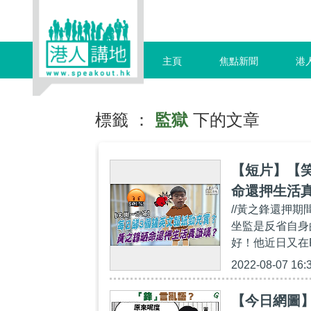
主頁
焦點新聞
港
標籤 ：
監獄
下的文章
【短片】【
命還押生活
//黃之鋒還押
坐監是反省自身
好！他近日又在F
2022-08-07 16:
【今日網圖