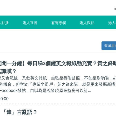
0
人點播
港人直播
有聲專欄
港人觀點
港人
收藏此
笑聞一分鐘】每日睇3個鐘英文報紙勁充實？黃之鋒
真識嘆？
期間又食私飯，又歎英文報紙，坐監坐得咁舒服，不如坐耐啲啦！//
的機會，但對於「專業坐監戶」黃之鋒來講，就是用來發掘新嗜
acebook發帖，自以為是說發現原來監房可以訂...
30:00
】「鋒」言亂語？