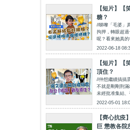
【短片】【
糖？
//睇嚟「毛婆
拘押，轉眼超過
呢？看來她真的
2022-06-18 08:
【短片】【
頂住？
//仲想繼續搞
不就是剛剛刑滿
未經批准集結、
2022-05-01 18:
【齊心抗疫
巨 懲教各院