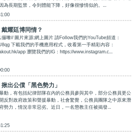
因為長期監禁，令到體能下降，好像很慘情似的。...
31:00
】戴耀廷博同情？
攞嚟// 圖片來源:網上圖片 請Follow我們的YouTube頻道：
t.ly/2kgU8qg 下載我們的手機應用程式，收看第一手精彩內容：
eakout.hk/app 瀏覽我們的IG：https://www.instagram.c...
00:00
】揪出公僕「黑色勢力」
暴動，有包括紀律部隊在內的公務員參與其中，部分公務員更公
開反對政府政策和聲援暴動，社會驚覺，公務員團隊之中原來潛
府勢力，情況非常惡劣。近日，一名懲教主任被揭發...
31:25