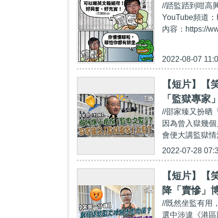
//踎監踎到咁高興
YouTube頻道：
內容：https://ww
2022-08-07 11:
【短片】【
「監獄專家」
//邵家臻又扮
因為曾入獄幾個
會便大講監獄情
2022-07-28 07:
【短片】【
降「賣慘」
//既然坐監有用
選中涉違《港區