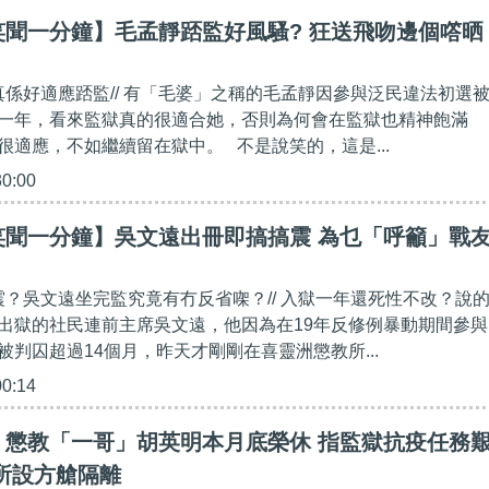
笑聞一分鐘】毛孟靜踎監好風騷? 狂送飛吻邊個㗳晒
」真係好適應踎監// 有「毛婆」之稱的毛孟靜因參與泛民違法初選
一年，看來監獄真的很適合她，否則為何會在監獄也精神飽滿
很適應，不如繼續留在獄中。 不是說笑的，這是...
30:00
笑聞一分鐘】吳文遠出冊即搞搞震 為乜「呼籲」戰
搞震？吳文遠坐完監究竟有冇反省㗎？// 入獄一年還死性不改？說
出獄的社民連前主席吳文遠，他因為在19年反修例暴動期間參與
被判囚超過14個月，昨天才剛剛在喜靈洲懲教所...
00:14
】懲教「一哥」胡英明本月底榮休 指監獄抗疫任務
所設方艙隔離