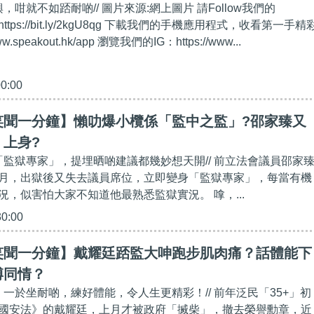
，咁就不如踎耐啲// 圖片來源:網上圖片 請Follow我們的
https://bit.ly/2kgU8qg 下載我們的手機應用程式，收看第一手精
w.speakout.hk/app 瀏覽我們的IG：https://www...
00:00
笑聞一分鐘】懶叻爆小欖係「監中之監」?邵家臻又
上身?
晒「監獄專家」，提埋晒啲建議都幾妙想天開// 前立法會議員邵家
月，出獄後又失去議員席位，立即變身「監獄專家」，每當有機
況，似害怕大家不知道他最熟悉監獄實況。 嗱，...
30:00
笑聞一分鐘】戴耀廷踎監大呻跑步肌肉痛？話體能下
博同情？
，一於坐耐啲，練好體能，令人生更精彩！// 前年泛民「35+」初
國安法》的戴耀廷，上月才被政府「搣柴」，撤去榮譽勳章，近