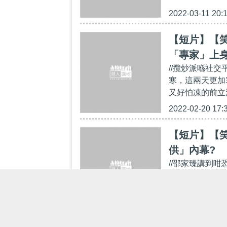
2022-03-11 20:
【短片】【
「專家」上
//攬炒派喺社
寒，這兩天更加
又好怕凍的前立法
2022-02-20 17:
【短片】【
供」內幕?
//邵家臻講到咁
的邵家臻，又發
以保釋外出、或
2022-01-25 13: