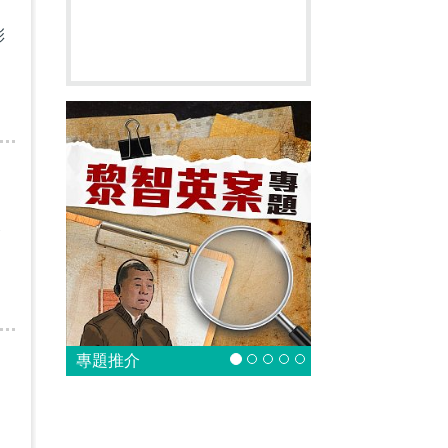
彩
臻
專題推介