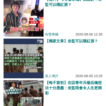
監可以嘆紅酒？
有聲專欄
2020-08-06 12:30
【獨家文章】坐監可以嘆紅酒？
港人博評
2020-08-05 13:29
【悔不當初】在囚青年斥楊岳橋想
法十分愚蠢：坐監唔會令人生更精
彩