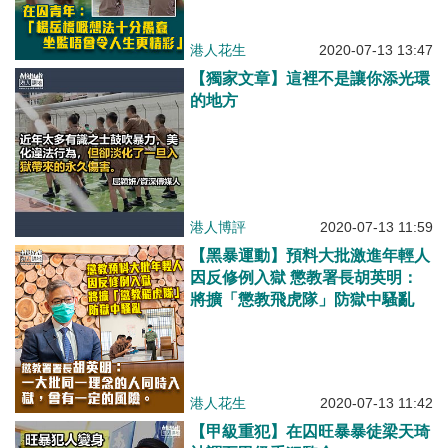
港人花生
2020-07-13 13:47
【獨家文章】這裡不是讓你添光環
的地方
港人博評
2020-07-13 11:59
【黑暴運動】預料大批激進年輕人
因反修例入獄 懲教署長胡英明：
將擴「懲教飛虎隊」防獄中騷亂
港人花生
2020-07-13 11:42
【甲級重犯】在囚旺暴暴徒梁天琦