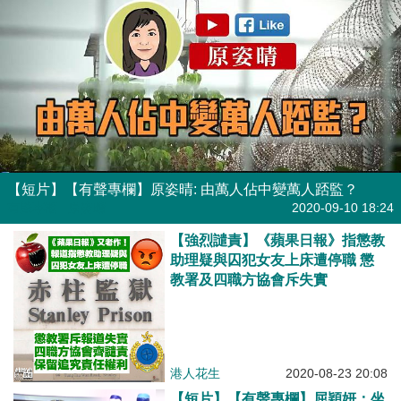
【短片】【有聲專欄】原姿晴: 由萬人佔中變萬人踎監？
有聲專欄
| 原姿晴
2020-09-10 18:24
【強烈譴責】《蘋果日報》指懲教
助理疑與囚犯女友上床遭停職 懲
教署及四職方協會斥失實
港人花生
2020-08-23 20:08
【短片】【有聲專欄】屈穎妍：坐