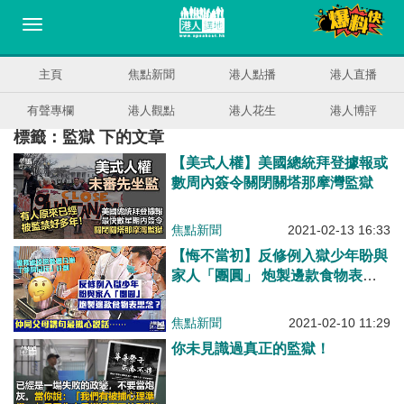
主頁
焦點新聞
港人點播
港人直播
有聲專欄
港人觀點
港人花生
港人博評
標籤：監獄 下的文章
【美式人權】美國總統拜登據報或
數周內簽令關閉關塔那摩灣監獄
焦點新聞
2021-02-13 16:33
【悔不當初】反修例入獄少年盼與
家人「團圓」 炮製邊款食物表思
念？
焦點新聞
2021-02-10 11:29
你未見識過真正的監獄！