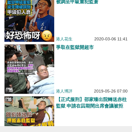
被調至甲級重犯監倉
港人花生
2020-03-06 11:41
爭取在監獄開超市
港人博評
2019-05-26 07:00
【正式服刑】邵家臻出院轉送赤柱
監獄 申請在囚期間出席會議被拒