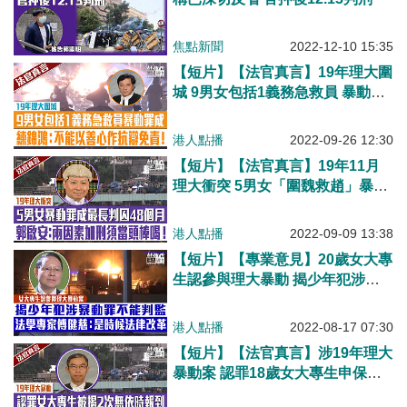
焦點新聞
2022-12-10 15:35
【短片】【法官真言】19年理大圍
城 9男女包括1義務急救員 暴動罪
成還押候判 練錦鴻: 到暴動現場救
急扶危的人，不能以善心作抗辯免
港人點播
2022-09-26 12:30
責!
【短片】【法官真言】19年11月
理大衝突 5男女「圍魏救趙」暴動
罪成囚37至48個月 郭啟安：兩大
因素要加刑、須對犯案者當頭棒
港人點播
2022-09-09 13:38
喝！
【短片】【專業意見】20歲女大專
生認參與理大暴動 揭少年犯涉暴
動罪不能判監 法學專家傅健慈：
現行法例限制法官權力、是時候法
港人點播
2022-08-17 07:30
律改革
【短片】【法官真言】涉19年理大
暴動案 認罪18歲女大專生申保釋
候判、被揭曾2次無依時報到 鄭紀