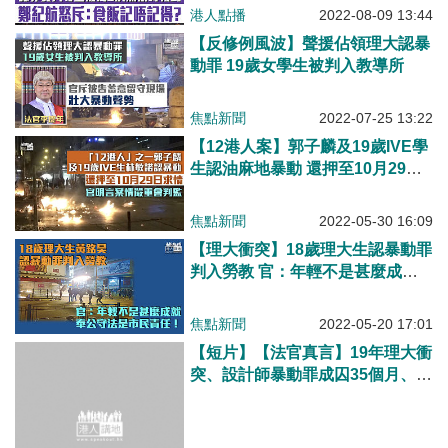
航怒斥：食飯記唔記得？
港人點播
2022-08-09 13:44
【反修例風波】聲援佔領理大認暴
動罪 19歲女學生被判入教導所
焦點新聞
2022-07-25 13:22
【12港人案】郭子麟及19歲IVE學
生認油麻地暴動 還押至10月29日
求情
焦點新聞
2022-05-30 16:09
【理大衝突】18歲理大生認暴動罪
判入勞教 官：年輕不是甚麼成
就！
焦點新聞
2022-05-20 17:01
【短片】【法官真言】19年理大衝
突、設計師暴動罪成囚35個月、2
學生入教導所、林偉權：須對暴動
者「迎頭棒喝」！
港人點播
2022-05-04 17:33