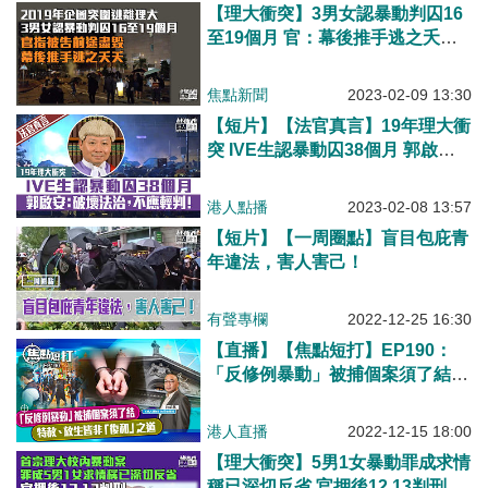
【理大衝突】3男女認暴動判囚16
至19個月 官：幕後推手逃之夭
夭、被告前途盡毀
焦點新聞
2023-02-09 13:30
【短片】【法官真言】19年理大衝
突 IVE生認暴動囚38個月 郭啟
安：破壞社會法治，不應輕判！
港人點播
2023-02-08 13:57
【短片】【一周圈點】盲目包庇青
年違法，害人害己！
有聲專欄
2022-12-25 16:30
【直播】【焦點短打】EP190：
「反修例暴動」被捕個案須了結
特赦、放生皆非「復和」之道
港人直播
2022-12-15 18:00
【理大衝突】5男1女暴動罪成求情
稱已深切反省 官押後12.13判刑