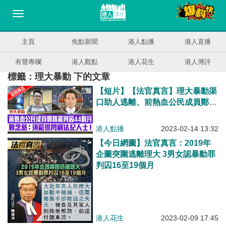
主頁
焦點新聞
港人點播
港人直播
有聲專欄
港人觀點
港人花生
港人博評
標籤：理大暴動 下的文章
【短片】【法官真言】理大暴動渠
口助人逃離、前熱血公民成員​鄭錦
滿判囚44個月、法官鄭念慈：須嚴
懲罔顧法紀人士​！
港人點播
2023-02-14 13:32
【今日網圖】法官真言：2019年
企圖突圍逃離理大 3男女認暴動罪
判囚16至19個月
港人花生
2023-02-09 17:45