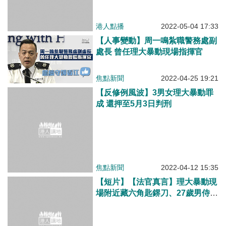
【人事變動】周一鳴紮職警務處副
處長 曾任理大暴動現場指揮官
焦點新聞
2022-04-25 19:21
【反修例風波】3男女理大暴動罪
成 還押至5月3日判刑
焦點新聞
2022-04-12 15:35
【短片】【法官真言】理大暴動現
場附近藏六角匙鎅刀、27歲男侍應
三罪罪成、裁判官梁雅忻連環識破
被告證供自相矛盾不斷改變
港人點播
2022-01-22 18:22
【短片】【法官真言】前年理大暴
動、19歲學生藏士巴拿判勞教、梁
嘉琪揭被告罪成關鍵行為！
港人點播
2021-12-12 12:44
沒有更多了