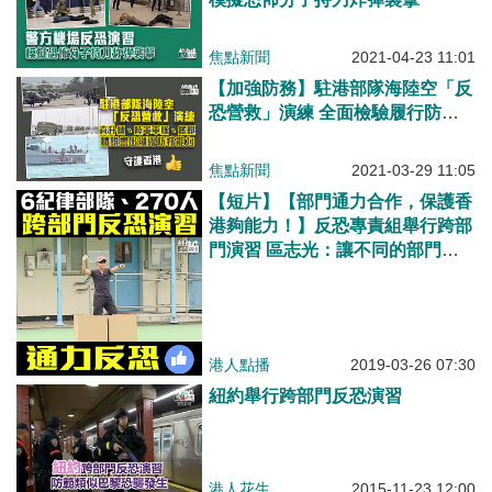
焦點新聞
2021-04-23 11:01
【加強防務】駐港部隊海陸空「反
恐營救」演練 全面檢驗履行防務
能力
焦點新聞
2021-03-29 11:05
【短片】【部門通力合作，保護香
港夠能力！】反恐專責組舉行跨部
門演習 區志光：讓不同的部門情
報蒐集做到協同效應、互相配合、
提升市民對反恐認識
港人點播
2019-03-26 07:30
紐約舉行跨部門反恐演習
港人花生
2015-11-23 12:00