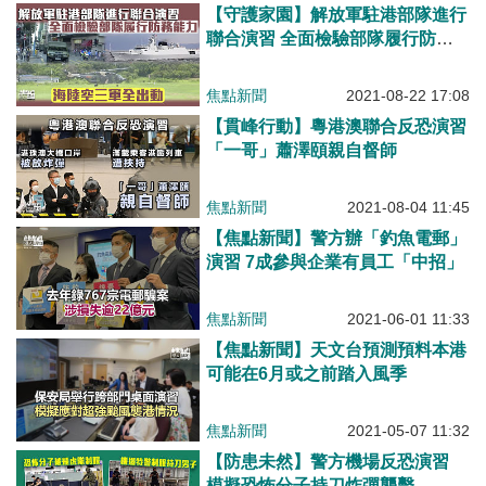
【守護家園】解放軍駐港部隊進行
聯合演習 全面檢驗部隊履行防務
能力
焦點新聞
2021-08-22 17:08
【貫峰行動】粵港澳聯合反恐演習
「一哥」蕭澤頤親自督師
焦點新聞
2021-08-04 11:45
【焦點新聞】警方辦「釣魚電郵」
演習 7成參與企業有員工「中招」
焦點新聞
2021-06-01 11:33
【焦點新聞】天文台預測預料本港
可能在6月或之前踏入風季
焦點新聞
2021-05-07 11:32
【防患未然】警方機場反恐演習
模擬恐怖分子持刀炸彈襲擊