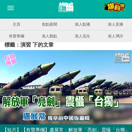
主頁
焦點新聞
港人點播
港人直播
有聲專欄
港人觀點
港人花生
港人博評
標籤：演習 下的文章
【短片】【有聲專欄】盧展常：解放軍「亮劍」震懾「台獨」