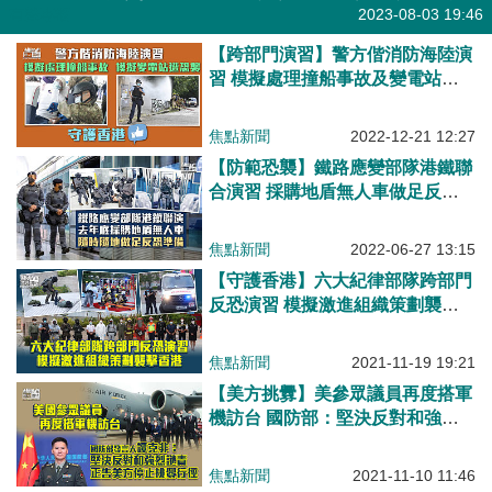
有聲專欄
2023-08-03 19:46
【跨部門演習】警方偕消防海陸演
習 模擬處理撞船事故及變電站遭
恐襲
焦點新聞
2022-12-21 12:27
【防範恐襲】鐵路應變部隊港鐵聯
合演習 採購地盾無人車做足反恐
準備
焦點新聞
2022-06-27 13:15
【守護香港】六大紀律部隊跨部門
反恐演習 模擬激進組織策劃襲擊
香港
焦點新聞
2021-11-19 19:21
【美方挑釁】美參眾議員再度搭軍
機訪台 國防部：堅決反對和強烈
譴責
焦點新聞
2021-11-10 11:46