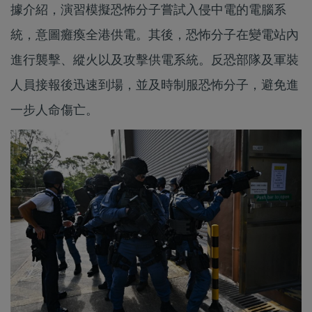
據介紹，演習模擬恐怖分子嘗試入侵中電的電腦系
統，意圖癱瘓全港供電。其後，恐怖分子在變電站內
進行襲擊、縱火以及攻擊供電系統。反恐部隊及軍裝
人員接報後迅速到場，並及時制服恐怖分子，避免進
一步人命傷亡。