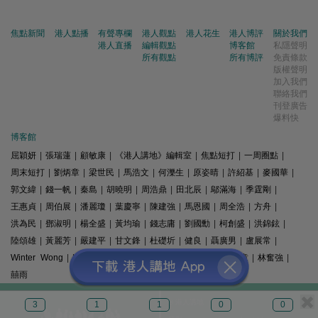
焦點新聞
港人點播
有聲專欄
港人觀點
港人花生
港人博評
關於我們
港人直播
編輯觀點
博客館
私隱聲明
所有觀點
所有博評
免責條款
版權聲明
加入我們
聯絡我們
刊登廣告
爆料快
博客館
屈穎妍
|
張瑞蓮
|
顧敏康
|
《港人講地》編輯室
|
焦點短打
|
一周圈點
|
周末短打
|
劉炳章
|
梁世民
|
馬浩文
|
何濼生
|
原姿晴
|
許紹基
|
麥國華
|
郭文緯
|
錢一帆
|
秦島
|
胡曉明
|
周浩鼎
|
田北辰
|
鄔滿海
|
季霆剛
|
王惠貞
|
周伯展
|
潘麗瓊
|
葉慶寧
|
陳建強
|
馬恩國
|
周全浩
|
方舟
|
洪為民
|
鄧淑明
|
楊全盛
|
黃均瑜
|
錢志庸
|
劉國勳
|
柯創盛
|
洪錦鉉
|
陸頌雄
|
黃麗芳
|
嚴建平
|
甘文鋒
|
杜礎圻
|
健良
|
聶廣男
|
盧展常
|
Winter Wong
|
K2
|
梁文新
|
羅崑
|
姚銘
|
陳志豪
|
精選文章
|
林奮強
|
囍雨
© 港人講地
3
1
1
0
0