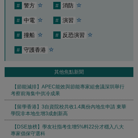
#
警方
#
消防
#
中電
#
演習
#
撞船
#
反恐演習
#
守護香港
其他焦點新聞
【節能減排】APEC能效與節能專家組會議深圳舉行
考察前海集中供冷成果
【留學香港】3自資院校共收1.4萬份內地生申請 東華
學院非本地生增3成創新高
【DSE放榜】學友社指考生增5%料22分才穩入八大
專家倡保守選科