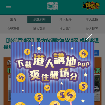
主頁
焦點新聞
港人點播
港人直播
有聲專欄
港人觀點
港人花生
港人博評
【跨部門演習】警方偕消防海陸演習 模擬處理
撞船事故及變電站遭恐襲
讚好
5
分享