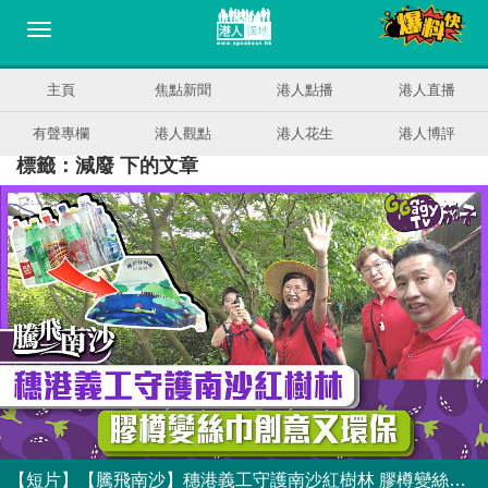
主頁
焦點新聞
港人點播
港人直播
有聲專欄
港人觀點
港人花生
港人博評
標籤：減廢 下的文章
【短片】【騰飛南沙】穗港義工守護南沙紅樹林 膠樽變絲巾創意又環保