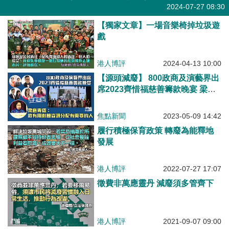
港人點播
2024-07-27 08:30
【獨家文章】一場音樂椅掉垃圾遊
戲
港人博評
2024-04-13 10:00
【源頭減廢】 800政商及演藝界出
席2023齊惜福慈善籌款晚宴 梁唐
青儀：將有用剩餘資源分配有需要
的人
焦點新聞
2023-05-09 14:42
履行積極保育政策 轉廢為能釋地
發展
港人博評
2022-07-27 17:07
徵費非萬應靈丹 減廢須多管齊下
港人博評
2021-09-07 09:00