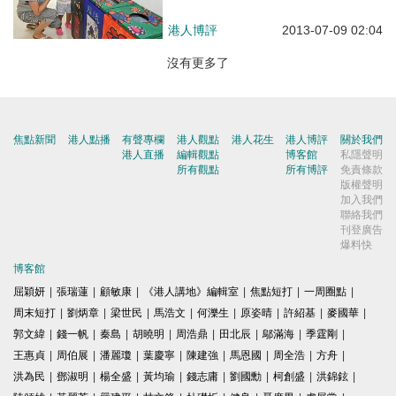
港人博評
2013-07-09 02:04
沒有更多了
焦點新聞
港人點播
有聲專欄
港人觀點
港人花生
港人博評
關於我們
港人直播
編輯觀點
博客館
私隱聲明
所有觀點
所有博評
免責條款
版權聲明
加入我們
聯絡我們
刊登廣告
爆料快
博客館
屈穎妍
|
張瑞蓮
|
顧敏康
|
《港人講地》編輯室
|
焦點短打
|
一周圈點
|
周末短打
|
劉炳章
|
梁世民
|
馬浩文
|
何濼生
|
原姿晴
|
許紹基
|
麥國華
|
郭文緯
|
錢一帆
|
秦島
|
胡曉明
|
周浩鼎
|
田北辰
|
鄔滿海
|
季霆剛
|
王惠貞
|
周伯展
|
潘麗瓊
|
葉慶寧
|
陳建強
|
馬恩國
|
周全浩
|
方舟
|
洪為民
|
鄧淑明
|
楊全盛
|
黃均瑜
|
錢志庸
|
劉國勳
|
柯創盛
|
洪錦鉉
|