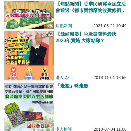
【焦點新聞】香港民研冀今屆立法
會通過《都市固體廢物收費條例草
案》
焦點新聞
2021-05-21 10:49
【源頭減廢】垃圾徵費料最快
2020年實施 大家點睇？
港人花生
2018-11-01 16:55
「走塑」咪走數
港人博評
2018-07-04 11:00