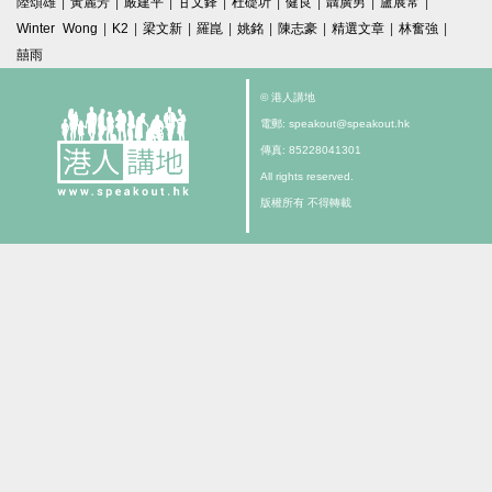
陸頌雄
|
黃麗芳
|
嚴建平
|
甘文鋒
|
杜礎圻
|
健良
|
聶廣男
|
盧展常
|
Winter Wong
|
K2
|
梁文新
|
羅崑
|
姚銘
|
陳志豪
|
精選文章
|
林奮強
|
囍雨
© 港人講地
電郵: speakout@speakout.hk
傳真: 85228041301
All rights reserved.
版權所有 不得轉載