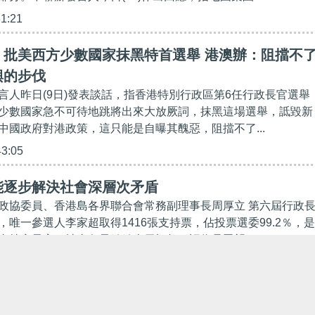
31:21
】批美西方少數國家抹黑特首選舉 港澳辦：阻擋不
興的步伐
言人昨日(9日)發表談話，指香港特別行政區第6任行政長官選舉
少數國家急不可待地跳將出來大放厥詞，抹黑這場選舉，詆毀新
中國政府對港政策，這只能是自曝其醜惡，阻擋不了...
43:05
能逐步解決社會深層次矛盾
政協委員、香港島各界聯合會常務副理事長周厚立 第六屆行政
，唯一參選人李家超取得1416張支持票，佔投票選委99.2％，是
支持率最高。社會各界紛紛表示祝賀，認為是眾望...
00:00