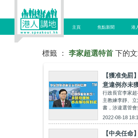
主頁
焦點新聞
港
標籤 ：
李家超選特首
下的文
【獲准免罰
意違例亦未
行政長官李家超
主教練李靜、立
書，涉違選管會
2022-08-18 18:
【中央任命