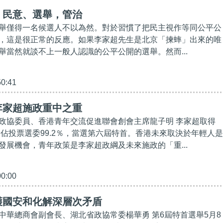
】民意、選舉，管治
舉僅得一名候選人不以為然。對於習慣了把民主視作等同公平公
，這是很正常的反應。如果李家超先生是北京「揀蟀」出來的唯
舉當然就談不上一般人認識的公平公開的選舉。然而...
50:41
李家超施政重中之重
政協委員、香港青年交流促進聯會創會主席龍子明 李家超取得
票，佔投票選委99.2％，當選第六屆特首。香港未來取決於年輕人是
發展機會，青年政策是李家超政綱及未來施政的「重...
00:00
護國安和化解深層次矛盾
中華總商會副會長、湖北省政協常委楊華勇 第6屆特首選舉5月8