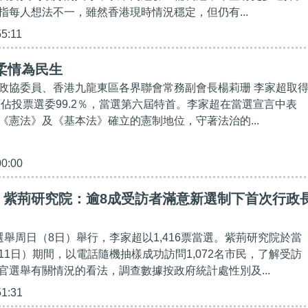
指每人想法不一，雖然香港現時情況穩定，但仍有...
55:11
柔情為民生
政協委員、香港九龍東區各界聯會常務副會長楊莉珊 李家超取
，佔投票選委99.2％，當選第六屆特首。李家超在當選宣言中表
《憲法》及《基本法》確立的憲制地位，守著法治的...
00:00
】紫荊研究院：逾8成受訪者滿意新選制下首次行政
選舉周日（8日）舉行，李家超以1,416票當選。紫荊研究院於當
11日）期間，以電話隨機抽樣成功訪問1,072名市民，了解受訪
官選舉有關情況的看法，調查數據按政府統計處性別及...
51:31