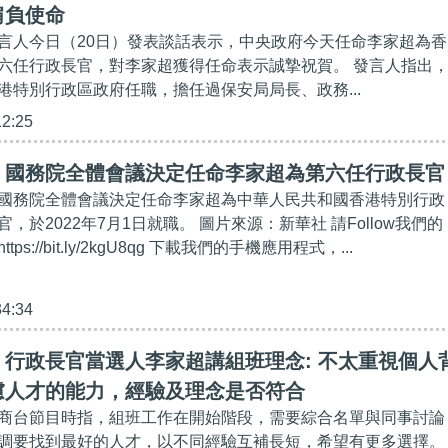
肩負使命
言人今日（20日）發表談話表示，中央政府今天任命李家超為香
六任行政長官，對李家超獲得任命表示誠摯祝賀。 發言人指出
港特別行政區政府任職，擔任過保安局局長、政務...
12:25
】國務院全體會議決定任命李家超為第六任行政長官
國務院全體會議決定任命李家超為中華人民共和國香港特別行政
，於2022年7月1日就職。 圖片來源：新華社 請Follow我們的
ttps://bit.ly/2kgU8qg 下載我們的手機應用程式，...
34:34
行政長官當選人李家超講組班理念: 不太重視個人
慮人才的能力，經驗及理念是否符合
商台節目時指，組班工作在開始階段，需要綜合名單與同事討論
調要找到最好的人才，以不同經驗互補長短，希望有更多選擇。