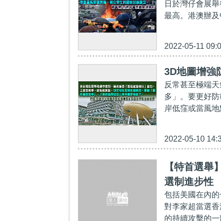
日於灣仔會展舉行
最高。港澳辦及
2022-05-11 09:
3D地圖增強
反常甚至極端天
多」。要更好防
岸低窪或當風地
2022-05-10 14:
【特首選舉
選制進步性
包括美國在內的
對李家超當選香
的持續攻擊的一部