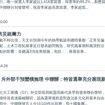
。唯一候選人李家超以1,416票當選，得票率約99.2%，創歷
中聯辦分別發聲明，祝賀李家超高票當選。李家超當...
00:00
防災統籌力
氣不時出現，天文台預測今年的熱帶氣旋和總雨量都「正常至偏
範，土木工程拓展署近日發表顧問報告，研究風暴潮和風浪對沿
點的影響，並建議3項改善措施，包括：．推展改善...
34:28
】斥外部干預蠻橫無理 中聯辦：特首選舉充分展現
七大工業國（G7）外交部長與歐盟高級代表早前發表聯合聲明
港特首表達嚴峻關切，認為選舉過程是對政治多元化和基本自由
分。中聯辦發言人今日(10)作出回應，指七國集團...