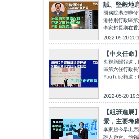
誠、堅毅地
國務院港澳辦發
港特別行政區第
李家超長期在香
2022-05-20 20:
【中央任命
央視新聞報道，
區第六任行政長官
YouTube頻道：h
2022-05-20 19:
【組班進展】
景，主要考
李家超今早出席
誰人適合。他強