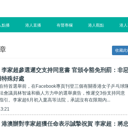
人點播
港人直播
有聲專欄
港人觀點
港人
章
收藏此
】李家超參選遲交支持同意書 官頒令豁免刑罰：非
獲特殊好處
在特首選舉前，在Facebook專頁刊登三個有關香港女子乒乓球
法會議員林智遠和藝人方力申的選舉廣告，惟遲交3份支持同意
指引。李家超6月初入稟高等法院，承認沒有在限期內...
13:21
】港澳辦對李家超獲任命表示誠摯祝賀 李家超：將