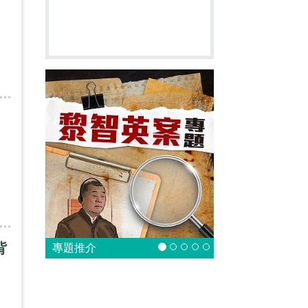
，
背
專題推介