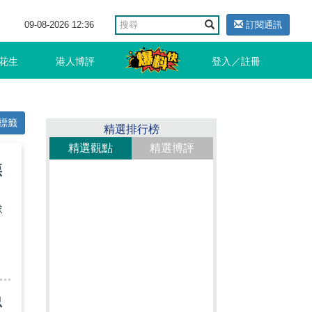
09-08-2026 12:36
訂閱通訊
花生
港人博評
登入／註冊
標籤
精選排行榜
精選觀點
精選博評
惡
隊
忠