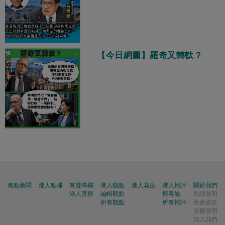
【今日網圖】羅奇又轉軚？
焦點新聞
港人點播
有聲專欄
港人觀點
港人花生
港人博評
關於我們
港人直播
編輯觀點
博客館
私隱聲明
所有觀點
所有博評
免責條款
版權聲明
加入我們