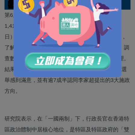
第6屆行政長官選舉周日（8日）舉行，李家超以
1,416票當選。紫荊研究院於當日下午至周三（11
日）期間，以電話隨機抽樣成功訪問1,072名市民，
了解受訪者對是次行政長官選舉有關情況的看法，調
查數據按政府統計處性別及年齡人口分布加權處理。
結果顯示，有逾8成對新選舉制度下首次行政長官選
舉感到滿意，並有逾7成半認同李家超提出的3大施政
方向。
研究院表示，在「一國兩制」下，行政長官在香港特
區政治體制中居核心地位，是特區及特區政府的「雙