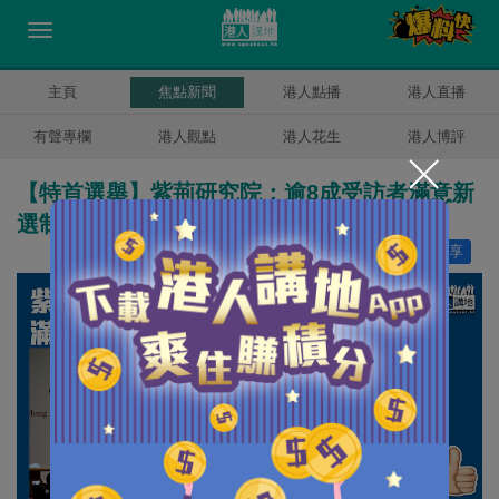
主頁
焦點新聞
港人點播
港人直播
有聲專欄
港人觀點
港人花生
港人博評
【特首選舉】紫荊研究院：逾8成受訪者滿意新
選制下首次行政長官選舉
讚好
11
分享