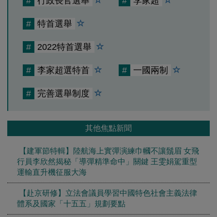
#
行政長官選舉
#
李家超
#
特首選舉
#
2022特首選舉
#
李家超選特首
#
一國兩制
#
完善選舉制度
其他焦點新聞
【建軍節特輯】陸航海上實彈演練巾幗不讓鬚眉 女飛
行員李欣然揭秘「導彈精準命中」關鍵 王雯娟駕重型
運輸直升機征服大海
【赴京研修】立法會議員學習中國特色社會主義法律
體系及國家「十五五」規劃要點