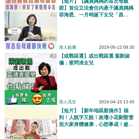
【短片】【議員媽媽的首次母親
節】首位立法會任內產子議員媽媽
容海恩、一月時誕下女兒「昌
蔚」、母親節佢又有咩體會呢？
港人點播
2019-05-12 08:30
【或戰區選】或出戰區選 葉劉淑
儀：要問准女兒
港人花生
2019-04-15 13:40
【短片】【新年地區新搞作】福
到！人靚字又靚！政壇小花劉聖雪
祝大家身體健康，心想事成！趁活
動識更多鄰里、新一年希望將區內
長者聲音反映給政府