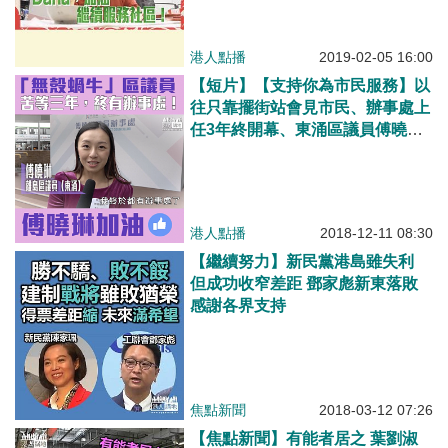
港人點播
2019-02-05 16:00
【短片】【支持你為市民服務】以
往只靠擺街站會見市民、辦事處上
任3年終開幕、東涌區議員傅曉
琳：做了幾年無殼蝸牛、我現在終
於有辦事處了！
港人點播
2018-12-11 08:30
【繼續努力】新民黨港島雖失利
但成功收窄差距 鄧家彪新東落敗
感謝各界支持
焦點新聞
2018-03-12 07:26
【焦點新聞】有能者居之 葉劉淑