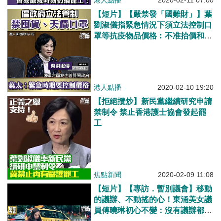
港人點播
2020-02-11 07:00
【短片】【嚴禁發「國難財」】葉
劉淑儀指緊急情況下須立法控制口
罩等抗疫物品價格︰不准抬價和囤
積、​儲備商品管制條例現不適用，
因此要另立新法
港人點播
2020-02-10 19:20
【拒絕攬炒】新民黨繼續研究申請
禁制令 禁止香港護士協會發起罷
工
焦點新聞
2020-02-09 11:08
【短片】【專訪．暫別議會】移動
的議辦、不動搖的心！東涌美女議
員傅曉琳初心不變：沒有議辦都可