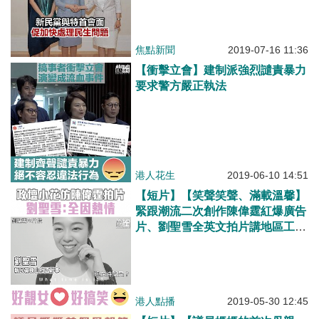
焦點新聞
2019-07-16 11:36
【衝擊立會】建制派強烈譴責暴力
要求警方嚴正執法
港人花生
2019-06-10 14:51
【短片】【笑聲笑聲、滿載溫馨】
緊跟潮流二次創作陳偉霆紅爆廣告
片、劉聖雪全英文拍片講地區工
作：就讓大家沐浴喺我嘅笑聲裏啦
港人點播
2019-05-30 12:45