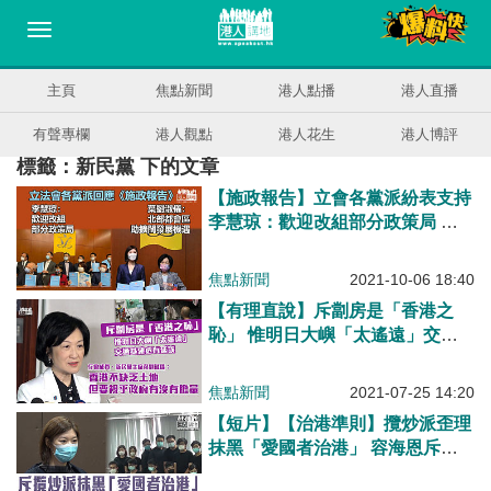
主頁
焦點新聞
港人點播
港人直播
有聲專欄
港人觀點
港人花生
港人博評
標籤：新民黨 下的文章
【施政報告】立會各黨派紛表支持
李慧琼：歡迎改組部分政策局 葉
劉淑儀：北部都會區助擴闊發展機
遇
焦點新聞
2021-10-06 18:40
【有理直說】斥劏房是「香港之
恥」 惟明日大嶼「太遙遠」交通
基建必有延誤 葉劉淑儀：香港不
缺乏土地、但要視乎政府有沒有膽
焦點新聞
2021-07-25 14:20
量觸及問題
【短片】【治港準則】攬炒派歪理
抹黑「愛國者治港」 容海恩斥：
歪曲事實！今次做法正本清源、清