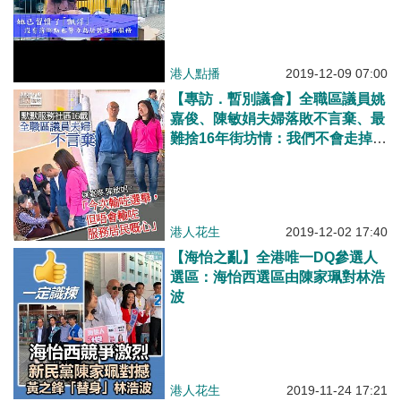
以服務街坊，以前是這樣、以後也
可以！寄語準區議員：不忘服務初
心
港人點播
2019-12-09 07:00
【專訪．暫別議會】全職區議員姚
嘉俊、陳敏娟夫婦落敗不言棄、最
難捨16年街坊情：我們不會走掉，
電話仍可聯絡！
港人花生
2019-12-02 17:40
【海怡之亂】全港唯一DQ參選人
選區：海怡西選區由陳家珮對林浩
波
港人花生
2019-11-24 17:21