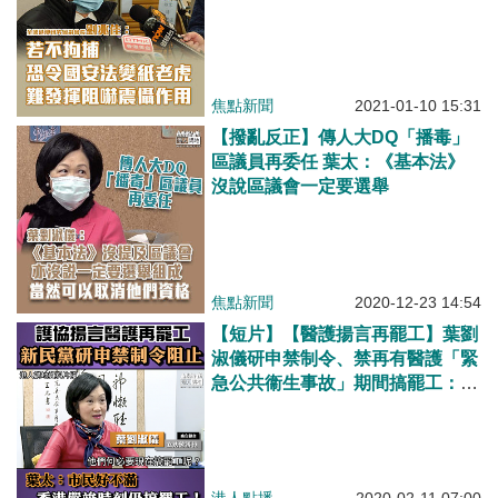
用
焦點新聞
2021-01-10 15:31
【撥亂反正】傳人大DQ「播毒」
區議員再委任 葉太：《基本法》
沒說區議會一定要選舉
焦點新聞
2020-12-23 14:54
【短片】【醫護揚言再罷工】葉劉
淑儀研申禁制令、禁再有醫護「緊
急公共衞生事故」期間搞罷工：香
港很多市民好不滿，點解仲要喺香
港抗疫工作嚴峻時搞罷工呢？