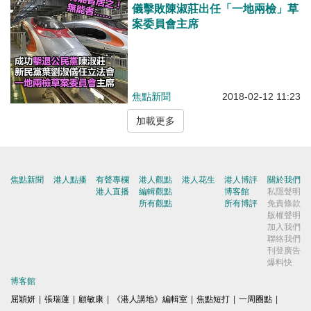
儀擊敗陳淑莊出任「一地兩檢」草
案委員會主席
焦點新聞
2018-02-12 11:23
加載更多
焦點新聞
港人點播
有聲專欄
港人觀點
港人花生
港人博評
關於我們
港人直播
編輯觀點
博客館
私隱聲明
所有觀點
所有博評
免責條款
版權聲明
加入我們
聯絡我們
刊登廣告
爆料快
博客館
屈穎妍
|
張瑞蓮
|
顧敏康
|
《港人講地》編輯室
|
焦點短打
|
一周圈點
|