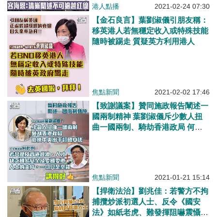
晰闡述不可逾越紅線！
港人點播
2021-02-24 07:30
【金石良言】葉劉淑儀引朋友稱：
移英港人若無穩定收入或特殊技能
隨時被踢走 質疑英方利用港人
焦點新聞
2021-02-02 17:46
【致謝議案】贊同施政報告闡述一
國兩制精神 葉劉淑儀斥少數人扭
曲一國兩制、騎劫香港政局 何君
堯：支持施政報告加了國家安全概
念
焦點新聞
2021-01-21 15:14
【捍衛法治】劉兆佳：若警方不拘
捕攬炒派初選人士、反令《國安
法》如紙老虎、難發揮阻嚇震懾作