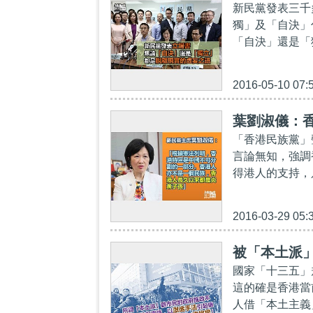
新民黨發表三千
獨」及「自決」
「自決」還是「
2016-05-10 07:
葉劉淑儀：
「香港民族黨」
言論無知，強調
得港人的支持，
2016-03-29 05:
被「本土派
國家「十三五」
這的確是香港當
人借「本土主義