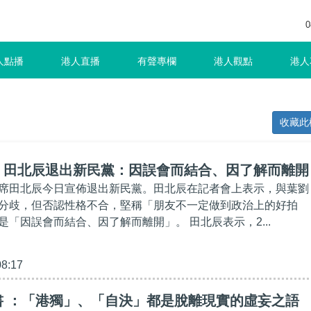
0
人點播
港人直播
有聲專欄
港人觀點
港人
收藏此
】田北辰退出新民黨：因誤會而結合、因了解而離開
席田北辰今日宣佈退出新民黨。田北辰在記者會上表示，與葉劉
分歧，但否認性格不合，堅稱「朋友不一定做到政治上的好拍
是「因誤會而結合、因了解而離開」。 田北辰表示，2...
08:17
書 ：「港獨」、「自決」都是脫離現實的虛妄之語