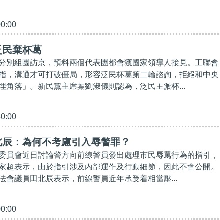
00:00
泛民棄杯葛
分別組團訪京，預料兩個代表團都會獲國家領導人接見。工聯會
指，溝通才可打破僵局，形容泛民杯葛第二輪諮詢，拒絕和中央
埋角落」。新民黨主席葉劉淑儀則認為，泛民主派杯...
30:00
北辰：為何不考慮引入辱警罪？
委員會近日討論警方向前線警員發出處理市民辱罵行為的指引，
家超表示，由於指引涉及內部運作及行動細節，因此不會公開。
法會議員田北辰表示，前線警員近年承受着相當壓...
00:00