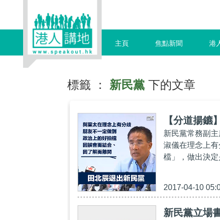
主頁
焦點新聞
港
標籤 ：
新民黨
下的文章
【分道揚鑣
新民黨常務副主
淑儀在理念上有
檔」，做出決定
2017-04-10 05:
新民黨立場