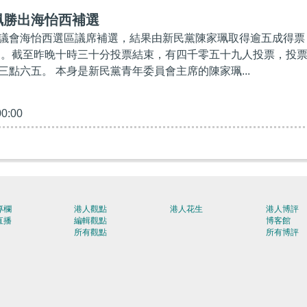
珮勝出海怡西補選
議會海怡西選區議席補選，結果由新民黨陳家珮取得逾五成得票
當選。截至昨晚十時三十分投票結束，有四千零五十九人投票，投
三點六五。 本身是新民黨青年委員會主席的陳家珮...
00:00
專欄
港人觀點
港人花生
港人博評
直播
編輯觀點
博客館
所有觀點
所有博評