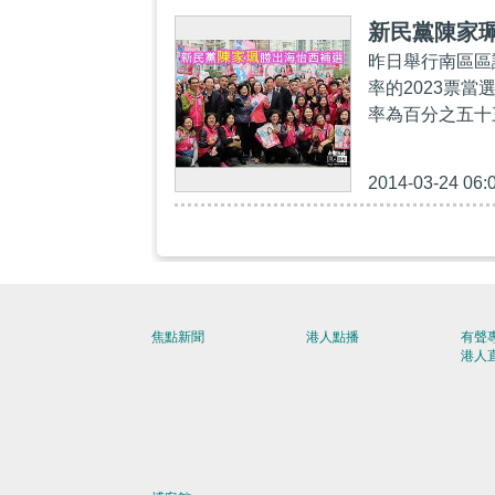
新民黨陳家
昨日舉行南區區
率的2023票
率為百分之五十
2014-03-24 06:
焦點新聞
港人點播
有聲
港人