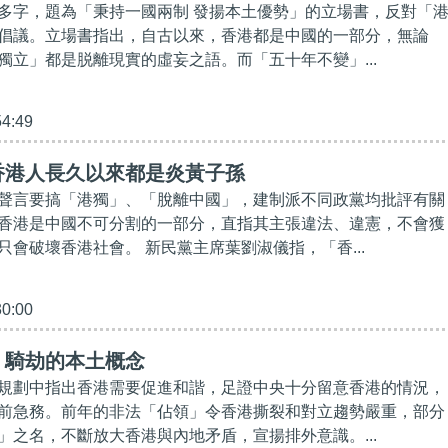
多字，題為「秉持一國兩制 發揚本土優勢」的立場書，反對「
倡議。立場書指出，自古以來，香港都是中國的一部分，無論
獨立」都是脱離現實的虛妄之語。而「五十年不變」...
54:49
香港人長久以來都是炎黃子孫
聲言要搞「港獨」、「脫離中國」，建制派不同政黨均批評有關
香港是中國不可分割的一部分，直指其主張違法、違憲，不會獲
只會破壞香港社會。 新民黨主席葉劉淑儀指，「香...
30:00
」騎劫的本土概念
規劃中指出香港需要促進和諧，足證中央十分留意香港的情況，
前急務。前年的非法「佔領」令香港撕裂和對立趨勢嚴重，部分
」之名，不斷放大香港與內地矛盾，宣揚排外意識。...