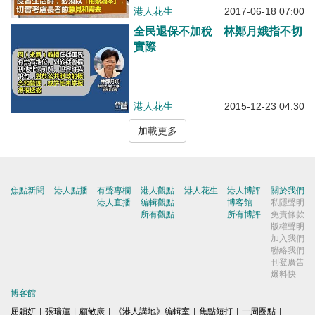
港人花生
2017-06-18 07:00
全民退保不加稅 林鄭月娥指不切
實際
港人花生
2015-12-23 04:30
加載更多
焦點新聞
港人點播
有聲專欄
港人觀點
港人花生
港人博評
關於我們
港人直播
編輯觀點
博客館
私隱聲明
所有觀點
所有博評
免責條款
版權聲明
加入我們
聯絡我們
刊登廣告
爆料快
博客館
屈穎妍
|
張瑞蓮
|
顧敏康
|
《港人講地》編輯室
|
焦點短打
|
一周圈點
|