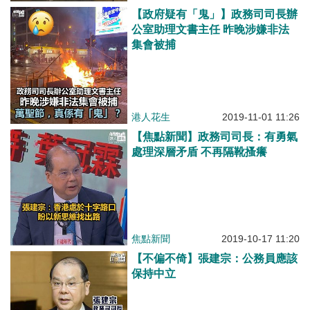
【政府疑有「鬼」】政務司司長辦
公室助理文書主任 昨晚涉嫌非法
集會被捕
港人花生
2019-11-01 11:26
【焦點新聞】政務司司長：有勇氣
處理深層矛盾 不再隔靴搔癢
焦點新聞
2019-10-17 11:20
【不偏不倚】張建宗：公務員應該
保持中立