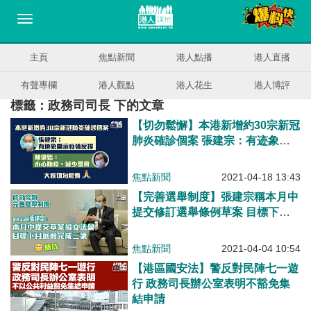
主頁
焦點新聞
港人點播
港人直播
有聲專欄
港人觀點
港人花生
港人博評
標籤：政務司司長 下的文章
【切勿鬆懈】本港新增約30宗新冠
肺炎確診個案 張建宗：有迹象顯
示疫情反撲 陳肇始：小心防疫、
減少聚會
焦點新聞
2021-04-18 13:43
【完善選舉制度】張建宗稱本月中
提交修訂選舉條例草案 目標下月
底前完成三讀
焦點新聞
2021-04-04 10:54
【港區國安法】警反對民陣七一遊
行 政務司長辦公室表明不豁免集
結申請