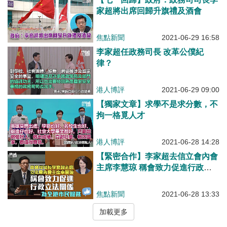
家超將出席回歸升旗禮及酒會
焦點新聞
2021-06-29 16:58
李家超任政務司長 改革公僕紀
律？
港人博評
2021-06-29 09:00
【獨家文章】求學不是求分數，不
拘一格覓人才
港人博評
2021-06-28 14:28
【緊密合作】李家超去信立會內會
主席李慧琼 稱會致力促進行政立
法關係
焦點新聞
2021-06-28 13:33
加載更多