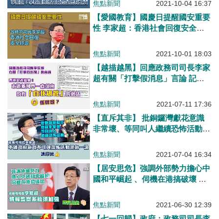
焦點新聞
2021-10-04 16:37
【愛國教育】國慶日提醒國安重要
性 李家超：香港社會回復安全穩
定
焦點新聞
2021-10-01 18:03
【越描越黑】回應政務司司長李家
超有關「打擊假消息」言論 記
協：新聞界一直均有「自我規管」
做法
焦點新聞
2021-07-11 17:36
【直斥其非】 批銅鑼灣獻花意識
非常壞、等同叫人繼續恐怖活動
李家超：不滿政府施政不可與恐怖
活動混為一談
焦點新聞
2021-07-04 16:34
【居安思危】強調外部勢力擔心中
國和平崛起 、伺機在港搞破壞 李
家超：情報監察系統須加強
焦點新聞
2021-06-30 12:39
【七一回歸】政府：政務司司長李