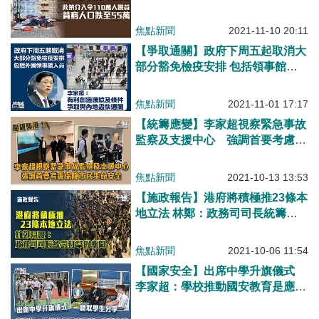
介入令110萬人脫貧 貧窮人口跌至
55萬
焦點新聞
2021-11-10 20:11
【爭取通關】政府下周五起取消大
部分豁免檢疫安排 包括領事館人
員
焦點新聞
2021-11-01 17:17
【統籌應變】李家超視察緊急事故
監察及支援中心 強調首要考慮保
障市民生命安全
焦點新聞
2021-10-13 13:53
【施政報告】港府將積極推23條本
地立法 林鄭：政務司司長統籌打
擊假新聞
焦點新聞
2021-10-06 11:54
【國家安全】出席中學升旗儀式
李家超：學校推動國安教育是應有
之責