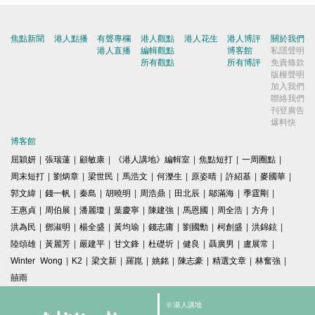
焦點新聞
港人點播
有聲專欄
港人觀點
港人花生
港人博評
關於我們
港人直播
編輯觀點
博客館
私隱聲明
所有觀點
所有博評
免責條款
版權聲明
加入我們
聯絡我們
刊登廣告
爆料快
博客館
屈穎妍
|
張瑞蓮
|
顧敏康
|
《港人講地》編輯室
|
焦點短打
|
一周圈點
|
周末短打
|
劉炳章
|
梁世民
|
馬浩文
|
何濼生
|
原姿晴
|
許紹基
|
麥國華
|
郭文緯
|
錢一帆
|
秦島
|
胡曉明
|
周浩鼎
|
田北辰
|
鄔滿海
|
季霆剛
|
王惠貞
|
周伯展
|
潘麗瓊
|
葉慶寧
|
陳建強
|
馬恩國
|
周全浩
|
方舟
|
洪為民
|
鄧淑明
|
楊全盛
|
黃均瑜
|
錢志庸
|
劉國勳
|
柯創盛
|
洪錦鉉
|
陸頌雄
|
黃麗芳
|
嚴建平
|
甘文鋒
|
杜礎圻
|
健良
|
聶廣男
|
盧展常
|
Winter Wong
|
K2
|
梁文新
|
羅崑
|
姚銘
|
陳志豪
|
精選文章
|
林奮強
|
囍雨
© 港人講地