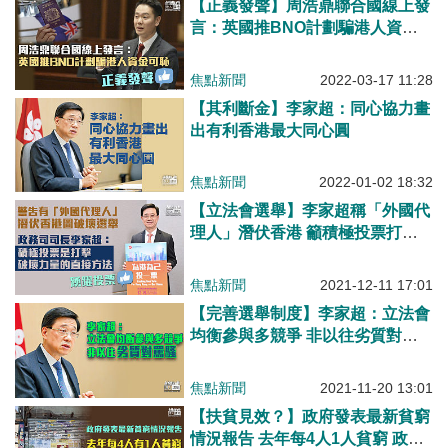
【正義發聲】周浩鼎聯合國線上發
言：英國推BNO計劃騙港人資金
可恥
焦點新聞
2022-03-17 11:28
【其利斷金】李家超：同心協力畫
出有利香港最大同心圓
焦點新聞
2022-01-02 18:32
【立法會選舉】李家超稱「外國代
理人」潛伏香港 籲積極投票打擊
破壞力量
焦點新聞
2021-12-11 17:01
【完善選舉制度】李家超：立法會
均衡參與多競爭 非以往劣質對罵
騷
焦點新聞
2021-11-20 13:01
【扶貧見效？】政府發表最新貧窮
情況報告 去年每4人1人貧窮 政策