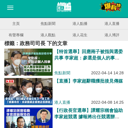
主頁
焦點新聞
港人點播
港人直播
有聲專欄
港人觀點
港人花生
港人博評
標籤：政務司司長 下的文章
【特首選舉】回應兩子被指與選委
共事 李家超：參選是個人的事、
家人無參與選舉工作
焦點新聞
2022-04-14 14:28
【直播】李家超辭職獲批後見傳媒
港人直播
2022-04-08 14:25
【行政長官選舉】譚耀宗稱會協助
李家超競選 據報將出任競選辦主
任