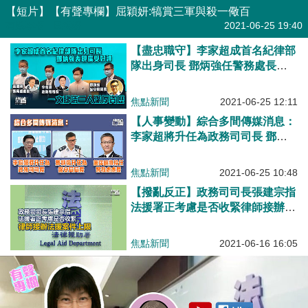
【短片】【有聲專欄】屈穎妍:犒賞三軍與殺一儆百
有聲專欄
| 屈穎妍
2021-06-25 19:40
【盡忠職守】李家超成首名紀律部
隊出身司長 鄧炳強任警務處長期
間處理反修例暴動成功「止暴制
亂」
焦點新聞
2021-06-25 12:11
【人事變動】綜合多間傳媒消息：
李家超將升任為政務司司長 鄧炳
強升任保安局局長
焦點新聞
2021-06-25 10:48
【撥亂反正】政務司司長張建宗指
法援署正考慮是否收緊律師接辦法
援案件上限
焦點新聞
2021-06-16 16:05