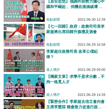
【居安思危】強調外部勢力擔心中
國和平崛起 、伺機在港搞破壞 李
家超：情報監察系統須加強
焦點新聞
2021-06-30 12:39
【七一回歸】政府：政務司司長李
家超將出席回歸升旗禮及酒會
焦點新聞
2021-06-29 16:58
李家超任政務司長 改革公僕紀
律？
港人博評
2021-06-29 09:00
【獨家文章】求學不是求分數，不
拘一格覓人才
港人博評
2021-06-28 14:28
【緊密合作】李家超去信立會內會
主席李慧琼 稱會致力促進行政立