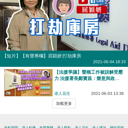
【短片】【有聲專欄】屈穎妍:打劫庫房
有聲專欄
| 屈穎妍
2021-06-04 18:33
【法援爭議】聲稱工作被誤解受壓
力 法援署長鄺寶昌：樂意與政務
司司長商討如何改善法援制度
港人花生
2021-06-03 13:38
加載更多
焦點新聞
港人點播
有聲專欄
港人觀點
港人花生
港人博評
關於我們