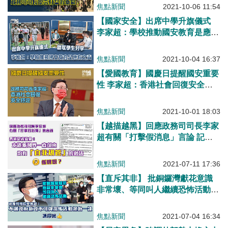
焦點新聞
2021-10-06 11:54
【國家安全】出席中學升旗儀式
李家超：學校推動國安教育是應有
之責
焦點新聞
2021-10-04 16:37
【愛國教育】國慶日提醒國安重要
性 李家超：香港社會回復安全穩
定
焦點新聞
2021-10-01 18:03
【越描越黑】回應政務司司長李家
超有關「打擊假消息」言論 記
協：新聞界一直均有「自我規管」
做法
焦點新聞
2021-07-11 17:36
【直斥其非】 批銅鑼灣獻花意識
非常壞、等同叫人繼續恐怖活動
李家超：不滿政府施政不可與恐怖
活動混為一談
焦點新聞
2021-07-04 16:34