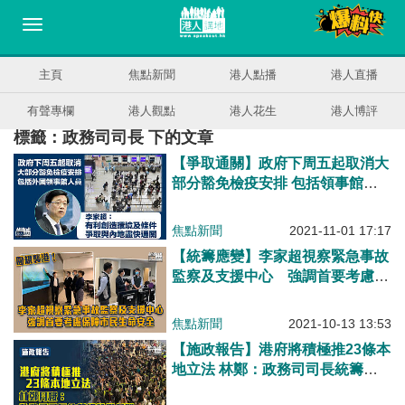
主頁
焦點新聞
港人點播
港人直播
有聲專欄
港人觀點
港人花生
港人博評
標籤：政務司司長 下的文章
【爭取通關】政府下周五起取消大
部分豁免檢疫安排 包括領事館人
員
焦點新聞
2021-11-01 17:17
【統籌應變】李家超視察緊急事故
監察及支援中心 強調首要考慮保
障市民生命安全
焦點新聞
2021-10-13 13:53
【施政報告】港府將積極推23條本
地立法 林鄭：政務司司長統籌打
擊假新聞