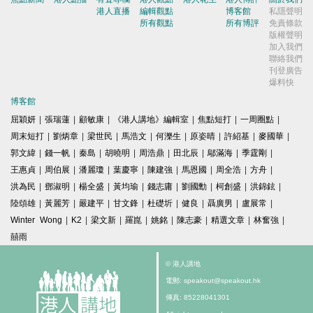
港人直播
編輯觀點
博客館
私隱聲明
所有觀點
所有博評
免責條款
版權聲明
加入我們
聯絡我們
刊登廣告
爆料快
博客館
屈穎妍
|
張瑞蓮
|
顧敏康
|
《港人講地》編輯室
|
焦點短打
|
一周圈點
|
周末短打
|
劉炳章
|
梁世民
|
馬浩文
|
何濼生
|
原姿晴
|
許紹基
|
麥國華
|
郭文緯
|
錢一帆
|
秦島
|
胡曉明
|
周浩鼎
|
田北辰
|
鄔滿海
|
季霆剛
|
王惠貞
|
周伯展
|
潘麗瓊
|
葉慶寧
|
陳建強
|
馬恩國
|
周全浩
|
方舟
|
洪為民
|
鄧淑明
|
楊全盛
|
黃均瑜
|
錢志庸
|
劉國勳
|
柯創盛
|
洪錦鉉
|
陸頌雄
|
黃麗芳
|
嚴建平
|
甘文鋒
|
杜礎圻
|
健良
|
聶廣男
|
盧展常
|
Winter Wong
|
K2
|
梁文新
|
羅崑
|
姚銘
|
陳志豪
|
精選文章
|
林奮強
|
囍雨
© 港人講地
電郵: speakout@speakout.hk
傳真: 85228041301