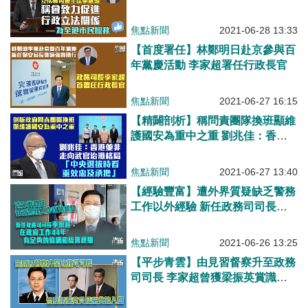
法關係
焦點新聞
2021-06-28 13:33
【首度署任】林鄭明日赴京參與百
年黨慶活動 李家超署任行政長官
焦點新聞
2021-06-27 16:15
【精闢剖析】稱問責團隊換班顯維
護國安為重中之重 劉兆佳：香港
非走向武官治港格局
焦點新聞
2021-06-27 13:40
【經驗豐富】遭外界質疑缺乏警務
工作以外經驗 新任政務司司長李
家超：在政府工作44年、有足夠的
協調和統籌經驗
焦點新聞
2021-06-26 13:25
【平步青雲】由見習督察升至政務
司司長 李家超曾獲梁振英賞識棄
英籍入閣