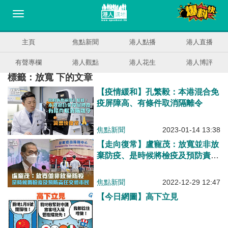
主頁
焦點新聞
港人點播
港人直播
有聲專欄
港人觀點
港人花生
港人博評
標籤：放寬 下的文章
【疫情緩和】孔繁毅：本港混合免
疫屏障高、有條件取消隔離令
焦點新聞
2023-01-14 13:38
【走向復常】盧寵茂：放寬並非放
棄防疫、是時候將檢疫及預防責任
交給市民 劉宇隆：視乎疫情可於
農曆新年後考慮逐步放寬口罩令
焦點新聞
2022-12-29 12:47
【今日網圖】高下立見