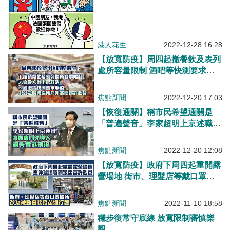
港人花生
2022-12-28 16:28
【放寬防疫】周四起撤餐飲及表列
處所容量限制 酒吧等快測要求取
消
焦點新聞
2022-12-20 17:03
【恢復通關】稱市民希望通關是
「普遍聲音」李家超明上京述職：
將向領導人如實報告香港現況
焦點新聞
2022-12-20 12:08
【放寬防疫】政府下周四起重開露
營場地 街市、理髮店等戴口罩場
所改被動查核疫苗通行證
焦點新聞
2022-11-10 18:58
穩步復常守底線 放寬限制審慎樂
觀