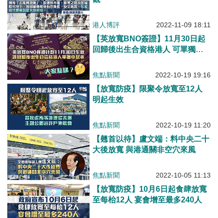
港人博評
2022-11-09 18:11
【英放寬BNO簽證】11月30日起
回歸後出生合資格港人 可單獨申
請BNO簽證赴英
焦點新聞
2022-10-19 19:16
【放寬防疫】限聚令放寬至12人
明起生效
焦點新聞
2022-10-19 11:20
【翹首以待】盧文端：料中央二十
大後放寬 與港通關非空穴來風
焦點新聞
2022-10-05 11:13
【放寬防疫】10月6日起食肆放寬
至每枱12人 宴會增至最多240人