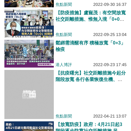
焦點新聞
2022-09-30 16:37
【防疫措施】盧寵茂：有空間放寬
社交距離措施、惟無入境「0+0」
時間表 孔繁毅：冬季流感爆發機
會或較新冠高 籲接種疫苗
焦點新聞
2022-09-25 13:04
鬆綁需清醒有序 積極放寬「0+3」
檢疫
港人博評
2022-09-23 17:45
【抗疫曙光】社交距離措施今起分
階段放寬 各行各業恢復生機、有
餐廳未來兩周訂位爆滿
焦點新聞
2022-04-21 13:07
【放寬防疫】政府：4月21日起3
階段逐步防寬社交距離措施 另暫