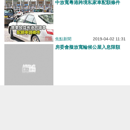
中放寬粵港跨境私家車配額條件
焦點新聞
2019-04-02 11:31
房委會擬放寬輪候公屋入息限額
焦點新聞
2014-02-27 03:24
沒有更多了
焦點新聞
港人點播
有聲專欄
港人觀點
港人花生
港人博評
關於我們