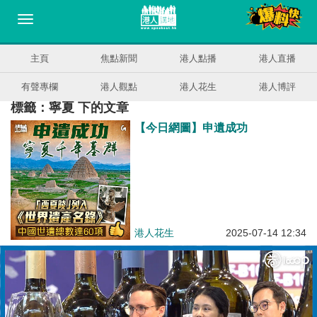
主頁
焦點新聞
港人點播
港人直播
有聲專欄
港人觀點
港人花生
港人博評
標籤：寧夏 下的文章
【今日網圖】申遺成功
港人花生
2025-07-14 12:34