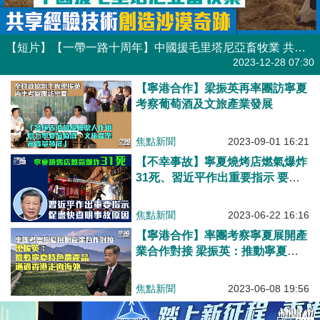
【短片】【一帶一路十周年】中國援毛里塔尼亞畜牧業 共享經驗技術創造沙漠奇跡
港人點播
2023-12-28 07:30
【寧港合作】梁振英再率團訪寧夏
考察葡萄酒及文旅產業發展
焦點新聞
2023-09-01 16:21
【不幸事故】寧夏燒烤店燃氣爆炸
31死、習近平作出重要指示 要求
全力做好傷員救治 盡快查明事故
原因
焦點新聞
2023-06-22 16:16
【寧港合作】率團考察寧夏展開產
業合作對接 梁振英：推動寧夏特
色農產品通過香港走向海外
焦點新聞
2023-06-08 19:56