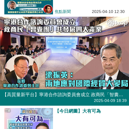
行 梁振英：體現寧港非傳統領域
合作 陳雍冀兩地攜手走向世界葡
焦點新聞
2025-04-10 12:30
萄酒舞台中央
【高質量新平台】寧港合作諮詢委員會成立 政商民「智囊團」共發展四大產業 梁振英：兩地應對國際經貿大變局
焦點新聞
2025-04-09 18:39
【今日網圖】大有可為