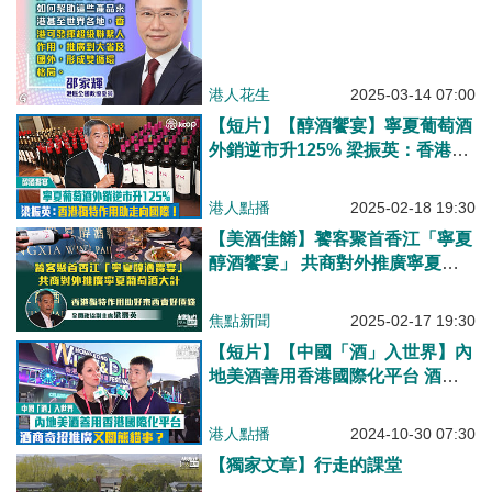
港人花生
2025-03-14 07:00
【短片】【醇酒饗宴】寧夏葡萄酒
外銷逆市升125% 梁振英：香港獨
特作用助走向國際！
港人點播
2025-02-18 19:30
【美酒佳餚】饕客聚首香江「寧夏
醇酒饗宴」 共商對外推廣寧夏葡
萄酒大計、梁振英：香港獨特作用
助好東西賣好價錢！
焦點新聞
2025-02-17 19:30
【短片】【中國「酒」入世界】內
地美酒善用香港國際化平台 酒商
奇招推廣又關熊貓事？
港人點播
2024-10-30 07:30
【獨家文章】行走的課堂