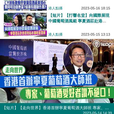
量？香港有關鍵作用？
港人點播
2023-05-16 18:15
【短片】【打響名堂】向國際展現
中國葡萄酒風範 寧夏酒莊赴港招
商拓市場收穫豐碩
港人點播
2023-05-15 13:13
【短片】【走向世界】香港首辦寧夏葡萄酒大師班 專家、葡萄酒愛好者讚不絕口！
港人點播
2023-05-14 14:39