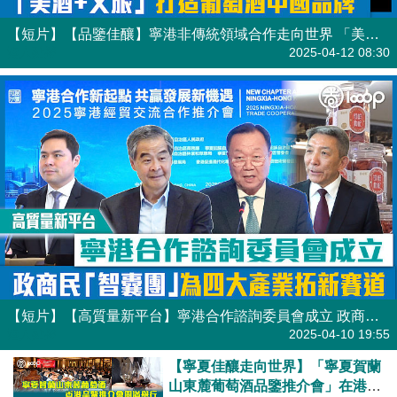
【短片】【品鑒佳釀】寧港非傳統領域合作走向世界 「美酒+文旅」打造葡萄酒中國品牌
港人點播
2025-04-12 08:30
【短片】【高質量新平台】寧港合作諮詢委員會成立 政商民「智囊團」為展四大產業拓新賽道
港人點播
2025-04-10 19:55
【寧夏佳釀走向世界】「寧夏賀蘭
山東麓葡萄酒品鑒推介會」在港舉