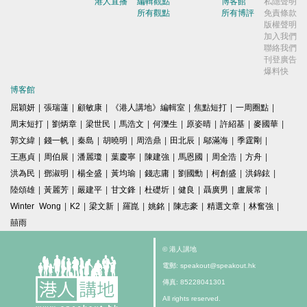
港人直播
編輯觀點
博客館
私隱聲明
所有觀點
所有博評
免責條款
版權聲明
加入我們
聯絡我們
刊登廣告
爆料快
博客館
屈穎妍
|
張瑞蓮
|
顧敏康
|
《港人講地》編輯室
|
焦點短打
|
一周圈點
|
周末短打
|
劉炳章
|
梁世民
|
馬浩文
|
何濼生
|
原姿晴
|
許紹基
|
麥國華
|
郭文緯
|
錢一帆
|
秦島
|
胡曉明
|
周浩鼎
|
田北辰
|
鄔滿海
|
季霆剛
|
王惠貞
|
周伯展
|
潘麗瓊
|
葉慶寧
|
陳建強
|
馬恩國
|
周全浩
|
方舟
|
洪為民
|
鄧淑明
|
楊全盛
|
黃均瑜
|
錢志庸
|
劉國勳
|
柯創盛
|
洪錦鉉
|
陸頌雄
|
黃麗芳
|
嚴建平
|
甘文鋒
|
杜礎圻
|
健良
|
聶廣男
|
盧展常
|
Winter Wong
|
K2
|
梁文新
|
羅崑
|
姚銘
|
陳志豪
|
精選文章
|
林奮強
|
囍雨
© 港人講地
電郵: speakout@speakout.hk
傳真: 85228041301
All rights reserved.