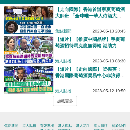
【走向國際】香港首辦寧夏葡萄酒
大師班 「全球唯一華人侍酒大
師」呂楊：寧夏葡萄酒在世界舞台
毫不遜色！
焦點新聞
2023-05-13 20:45
【短片】【推廣中國品牌】寧夏葡
萄酒招待馬克龍無得輸 港助力打
造「中國波爾多」有角色！
港人點播
2023-05-13 08:30
【短片】【走向國際】 梁振英：
香港國際葡萄酒貿易中心非浪得虛
名、集中力量向世界推廣優質寧夏
葡萄酒
港人點播
2023-05-12 19:50
加載更多
焦點新聞
港人點播
有聲專欄
港人觀點
港人花生
港人博評
關於我們