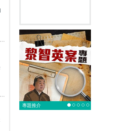
四
長
專題推介
你