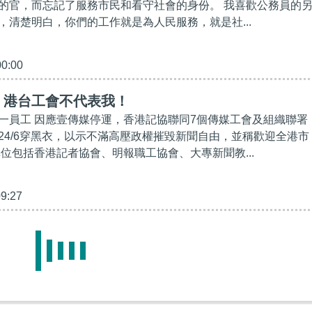
的官，而忘記了服務市民和看守社會的身份。 我喜歡公務員的
，清楚明白，你們的工作就是為人民服務，就是社...
00:00
】港台工會不代表我！
一員工 因應壹傳媒停運，香港記協聯同7個傳媒工會及組織聯署
24/6穿黑衣，以示不滿高壓政權摧毀新聞自由，並稱歡迎全港市
單位包括香港記者協會、明報職工協會、大專新聞教...
09:27
？】促法援署撤唐英傑律師團隊 江樂士：如有律師
不足最初不應接案件
港區國安法》的案件，23歲被告唐英傑被控煽動他人分裂國家
，以及危險駕駛致身體受嚴重傷害罪。案件已排期於下周三（23
庭開審。獲法援資助的被告唐英傑前日於高等法院預審...