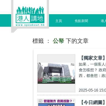
主頁
焦點新聞
港
標籤 ：
公帑
下的文章
【獨家文章
如果，一個客人
會怎樣想？ 政
西，都會想：政
2025-05-16 15:
【今日網圖】