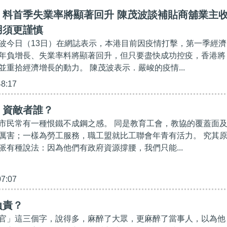
】料首季失業率將顯著回升 陳茂波談補貼商舖業主
用須更謹慎
波今日（13日）在網誌表示，本港目前因疫情打擊，第一季經濟
年負增長、失業率料將顯著回升，但只要盡快成功控疫，香港將
並重拾經濟增長的動力。 陳茂波表示．嚴峻的疫情...
48:17
】資敵者誰？
市民常有一種恨鐵不成鋼之感。 同是教育工會，教協的覆蓋面
厲害；一樣為勞工服務，職工盟就比工聯會年青有活力。 究其
派有種說法：因為他們有政府資源撐腰，我們只能...
07:07
負責？
官」這三個字，說得多，麻醉了大眾，更麻醉了當事人，以為他