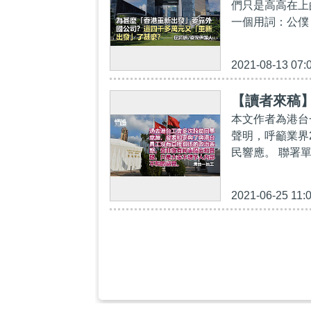
們只是高高在上
一個用詞：公僕
2021-08-13 07:
【讀者來稿
本文作者為港台
聲明，呼籲業界
民響應。 聯署
2021-06-25 11:
【浪費公帑
表自覺能力
首宗涉嫌違反《
罪、恐怖活動罪
日）在高院原訟