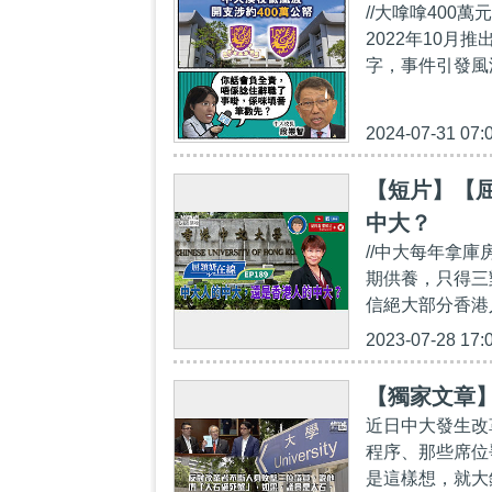
//大嗱嗱400
2022年10
字，事件引發風
2024-07-31 07:
【短片】【屈
中大？
//中大每年拿
期供養，只得三
信絕大部分香港
2023-07-28 17:
【獨家文章
近日中大發生改
程序、那些席位
是這樣想，就大錯