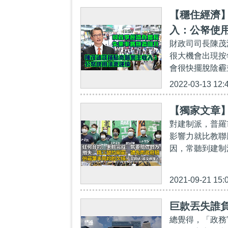
【穩住經濟
入：公帑使
財政司司長陳茂
很大機會出現按
會很快擺脫陰霾
2022-03-13 12:
【獨家文章
對建制派，普羅
影響力就比教聯
因，常聽到建制
2021-09-21 15:
巨款丟失誰
總覺得，「政務