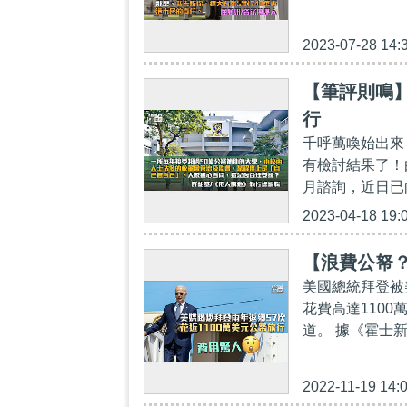
2023-07-28 14:
【筆評則鳴
行
千呼萬喚始出來
有檢討結果了！
月諮詢，近日已
2023-04-18 19:
【浪費公帑？
美國總統拜登被
花費高達110
道。 據《霍士新
2022-11-19 14: