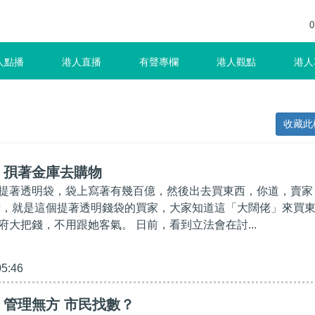
0
人點播
港人直播
有聲專欄
港人觀點
港人
收藏此
】孭著金庫去購物
提著透明袋，袋上寫著有幾百億，然後出去買東西，你道，賣家
府，就是這個提著透明錢袋的買家，大家知道這「大闊佬」來買
府大把錢，不用跟她客氣。 日前，看到立法會在討...
05:46
管理無方 市民找數？