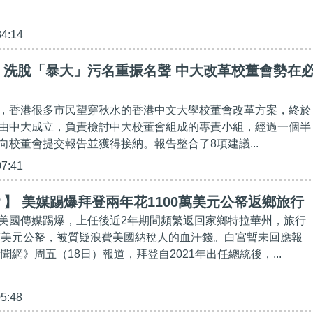
34:14
】洗脫「暴大」污名重振名聲 中大改革校董會勢在
，香港很多市民望穿秋水的香港中文大學校董會改革方案，終於
由中大成立，負責檢討中大校董會組成的專責小組，經過一個半
向校董會提交報告並獲得接納。報告整合了8項建議...
07:41
】 美媒踢爆拜登兩年花1100萬美元公帑返鄉旅行
美國傳媒踢爆，上任後近2年期間頻繁返回家鄉特拉華州，旅行
0萬美元公帑，被質疑浪費美國納稅人的血汗錢。白宮暫未回應報
聞網》周五（18日）報道，拜登自2021年出任總統後，...
05:48