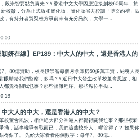
萬元，段崇智要點負責先？// 香港中文大學因應迎接創校60周年，於
月推出新校徽，分為正式版和簡化版，簡化版省去校訓「博文約禮」
波，有持分者質疑校方事前未有充分諮詢，大學一...
00:00
穎妍在線】EP189：中大人的中大，還是香港人的
庫房7、80億資助，校長段崇智每個月拿庫房60多萬工資，納稅人
對眼睛給我們監察，多嗎？// 近日中大發生改革校董會風波，相
人都覺得關我乜事？那些複雜程序、那些席位爭拗...
09:16
】中大人的中大，還是香港人的中大？
革校董會風波，相信絕大部分香港人都覺得關我乜事？那些複雜
爭拗，話事權爭奪戰而已，我們這些校外人，哪管得了？ 如果
得錯了。 先給大家看看兩個數字：每年7、80億...