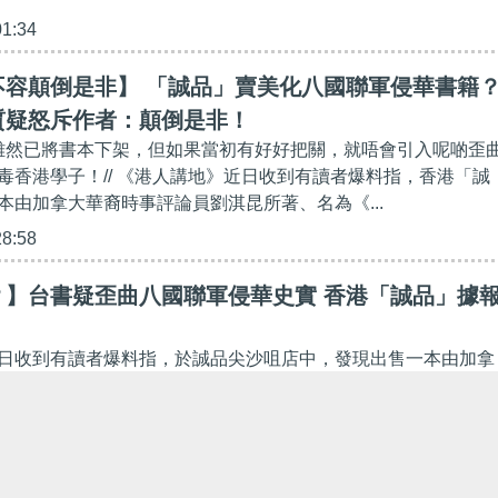
01:34
不容顛倒是非】 「誠品」賣美化八國聯軍侵華書籍
質疑怒斥作者：顛倒是非！
」雖然已將書本下架，但如果當初有好好把關，就唔會引入呢啲歪
毒香港學子！// 《港人講地》近日收到有讀者爆料指，香港「誠
本由加拿大華裔時事評論員劉淇昆所著、名為《...
28:58
？】台書疑歪曲八國聯軍侵華史實 香港「誠品」據
日收到有讀者爆料指，於誠品尖沙咀店中，發現出售一本由加拿
員劉淇昆所著、疑涉歪曲八國聯軍侵華史實的書籍。不少市民批
列強的侵略，甚至有人已向警方國安處舉報及向誠品...
50:04