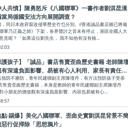
神人共憤】陳勇怒斥《八國聯軍》一書作者劉淇昆漢
議當局循國安法方向展開調查？
本書，同日本政府竄改侵華歷史冇乜分別。//香港誠品書店雖已將備
聯軍乃正義之師》下架，各界聲討之音未有停止，港區全國人大
意見呢？「如果這位劉先生， 我不知他有沒有檢...
02:03
保護孩子】「誠品」書店售賣歪曲歷史書籍 老師陳
觀有深遠負面影響、易被有心人利用、家長有責任向
籍真係防不勝防，青年民建聯副主席陳壇丹，有方法預防孩子受荼
客觀歷史事實
」書店售賣歪曲歷史書籍，本身是教師的青年民建聯副主席陳壇丹
對小朋友的價值觀有深遠負面影響、內容也易被有心...
38:57
焦點‧踢爆】美化八國聯軍、歪曲史實劉淇昆背景不
責惡行促掃除「思想鴉片」