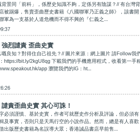
者嘅背景同「前科」，係歷史知識不夠，定係另有陰謀？// 有台灣
店被踢爆，售賣歪曲歷史書籍《八國聯軍乃正義之師》，該書開
聯軍為一支基於人道危機而不得不興的『仁義之...
09:37
強烈譴責 歪曲史實
己嘅良知？對得住自己祖先？// 圖片來源：網上圖片 請Follow我
：https://bit.ly/2kgU8qg 下載我們的手機應用程式，收看第一手
www.speakout.hk/app 瀏覽我們的IG：ht...
26:26
】譴責歪曲史實 其心可誅！
字必須謹慎、基於史實，作者可就歷史作分析及評論，但必須有
輯及事實，否則只是天馬行空的小說作品。然而，總是有人喜歡
借出版歷史書籍為名誤導大眾；香港誠品書店早前售...