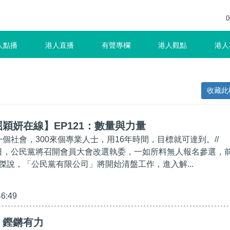
0
人點播
港人直播
有聲專欄
港人觀點
港人
收藏此
穎妍在線】EP121：數量與力量
一個社會，300來個專業人士，用16年時間，目標就可達到。//
月17日，公民黨將召開會員大會改選執委，一如所料無人報名參選，
傑說，「公民黨有限公司」將開始清盤工作，進入解...
46:49
】鏗鏘有力