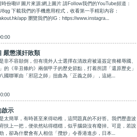
時份嘞!// 圖片來源:網上圖片 請Follow我們的YouTube頻道：
t.ly/2kgU8qg 下載我們的手機應用程式，收看第一手精彩內容：
eakout.hk/app 瀏覽我們的IG：https://www.instagra...
00:00
 嚴懲漢奸敗類
是非不容顛倒，但有境外人士選擇在清政府被逼簽定喪權辱國、
」的《辛丑條約》兩個甲子的歷史節點，打着所謂「還原歷史」
八國聯軍由「邪惡之師」扭曲為「正義之師」，這絕...
00:00
的啟示
是太簡單，有時甚至來得幼稚，這問題真的不好答。我們歷盡波
府扶上一把，便依然站得穩穩，似乎腦袋沒有廢掉。可是，若說
勁，卻為什麼會有人相信「攬炒」令香港進步，日本...