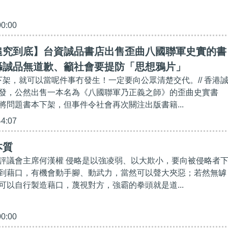
00:00
追究到底】台資誠品書店出售歪曲八國聯軍史實的書
轟誠品無道歉、籲社會要提防「思想鴉片」
書下架，就可以當呢件事冇發生！一定要向公眾清楚交代。// 香港
發，公然出售一本名為《八國聯軍乃正義之師》的歪曲史實書
將問題書本下架，但事件令社會再次關注出版書籍...
44:07
本質
評議會主席何漢權 侵略是以強凌弱、以大欺小，要向被侵略者
到藉口，有機會動手腳、動武力，當然可以聲大夾惡；若然無罅
可以自行製造藉口，蔑視對方，強霸的拳頭就是道...
00:00