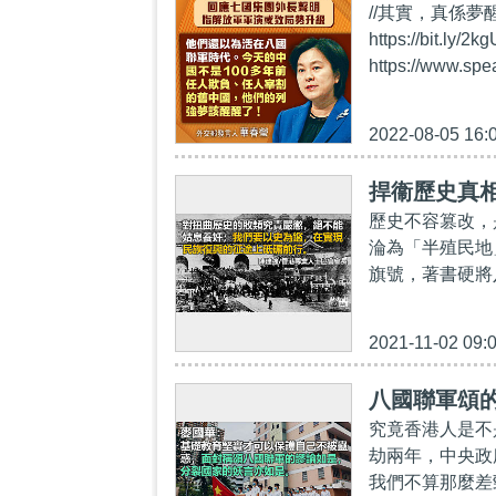
//其實，真係夢醒
https://bi
https://www.sp
2022-08-05 16:
捍衞歷史真相
歷史不容篡改，
淪為「半殖民地
旗號，著書硬將
2021-11-02 09:
八國聯軍頌
究竟香港人是不
劫兩年，中央政
我們不算那麼差