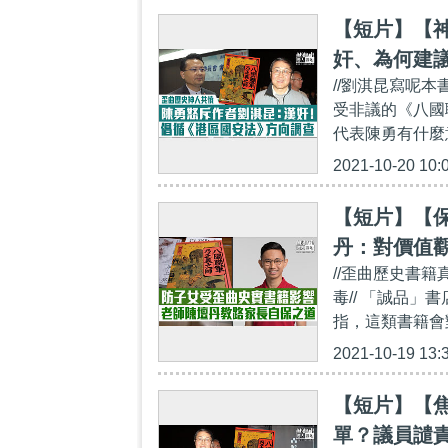
【短片】【
奸、為何建
//劉淇昆寫呢
受非議的《八國
代表陳勇有什麼
2021-10-20 10:
【短片】【
丹：對價值
//歪曲歷史書
小朋友解釋
毒// 「誠品
指，這類書籍會
2021-10-19 13:
【短片】【
單？議員譴