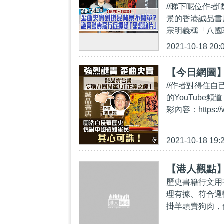
//睇下呢位作
景的香港誠品書
宗明義稱「八國
2021-10-18 20:
【今日網圖】
//作者對得住自
的YouTube頻道
彩內容：https://
2021-10-18 19:
【港人觀點
歷史書籍行文用
理有據、符合邏
掛羊頭賣狗肉，