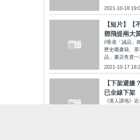
2021-10-18 19:
【短片】【
鄧飛提兩大
//香港「誠品
歷史嘅書籍、荼
品」書店售賣一
2021-10-17 18:
【下架避嫌
已全線下架
《港人講地》近
大華裔時事評論
評該書美化西方
2021-10-17 11: