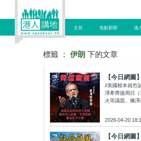
主頁
焦點新聞
港
標籤 ：
伊朗
下的文章
【今日網圖
//美國根本就
澤希齊揚周日（
火等議題。佩澤
2026-04-20 18:
【今日網圖