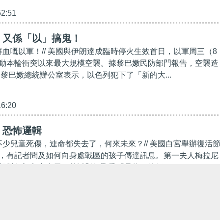
52:51
】又係「以」搞鬼！
鮮血嘅以軍！// 美國與伊朗達成臨時停火生效首日，以軍周三（8
動本輪衝突以來最大規模空襲。據黎巴嫩民防部門報告，空襲造
 黎巴嫩總統辦公室表示，以色列犯下了「新的大...
16:20
】恐怖邏輯
有不少兒童死傷，連命都失去了，何來未來？// 美國白宮舉辦復活
，有記者問及如何向身處戰區的孩子傳達訊息。第一夫人梅拉尼
想對伊朗兒童表示，美以對伊戰爭「是為了他們...
39:08