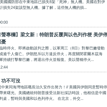
，美國國防部在中東地區已損失8架「死神」無人機。美國在對伊
計損失24架該型無人機。據了解，這些無人機的損...
00:00
有聲專欄】梁文新：特朗普反覆與以色列作梗 美伊
堪憂
臨時停火、即將啟動談判之際，以軍周三（8日）對黎巴嫩發動
成逾千人傷亡。伊朗怒斥以方違反停火，再度關閉霍爾木茲海
軍持續打擊黎巴嫩，將退出停火並報復。美以聲稱停火...
12:44
】功不可沒
實現中東同海灣地區嘅長治久安作出努力！// 美國與伊朗同意暫時
帶來曙光。美國總統特朗普接受法新社採訪時說，他相信是中國
判桌，暫時與美國和以色列停火。 在北京，外交...