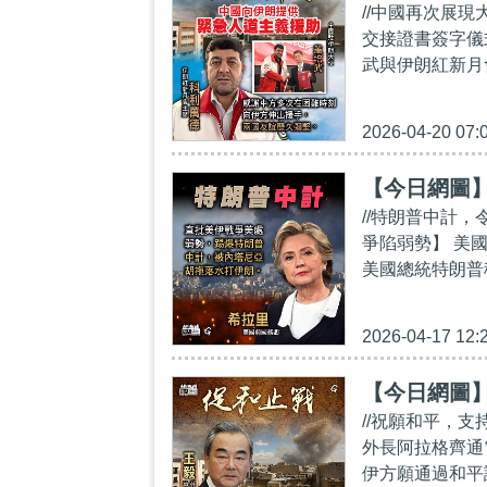
//中國再次展
交接證書簽字儀
武與伊朗紅新月
2026-04-20 07:
【今日網圖
//特朗普中計
爭陷弱勢】 美
美國總統特朗普
2026-04-17 12:
【今日網圖
//祝願和平，支
外長阿拉格齊通
伊方願通過和平