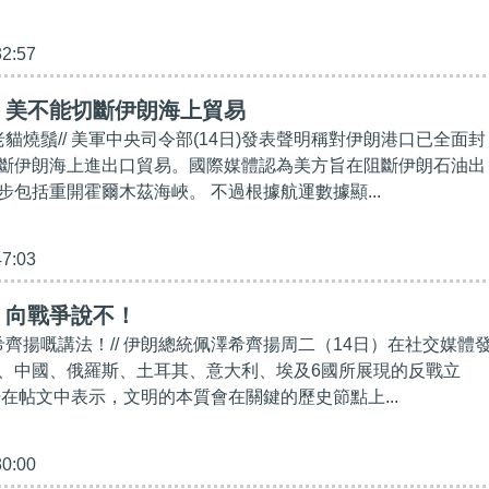
32:57
】美不能切斷伊朗海上貿易
老貓燒鬚// 美軍中央司令部(14日)發表聲明稱對伊朗港口已全面封
斷伊朗海上進出口貿易。國際媒體認為美方旨在阻斷伊朗石油出
步包括重開霍爾木茲海峽。 不過根據航運數據顯...
47:03
】向戰爭說不！
希齊揚嘅講法！// 伊朗總統佩澤希齊揚周二（14日）在社交媒體
、中國、俄羅斯、土耳其、意大利、埃及6國所展現的反戰立
揚在帖文中表示，文明的本質會在關鍵的歷史節點上...
30:00