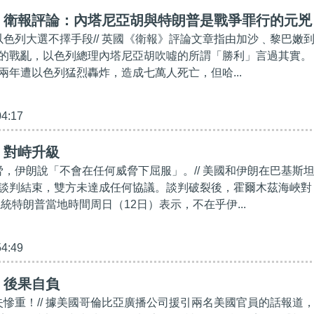
】衛報評論：內塔尼亞胡與特朗普是戰爭罪行的元兇
為以色列大選不擇手段// 英國《衛報》評論文章指由加沙﹑黎巴嫩
的戰亂，以色列總理內塔尼亞胡吹噓的所謂「勝利」言過其實。
兩年遭以色列猛烈轟炸，造成七萬人死亡，但哈...
04:17
】對峙升級
威脅，伊朗說「不會在任何威脅下屈服」。// 美國和伊朗在巴基斯
談判結束，雙方未達成任何協議。談判破裂後，霍爾木茲海峽對
統特朗普當地時間周日（12日）表示，不在乎伊...
54:49
】後果自負
損失慘重！// 據美國哥倫比亞廣播公司援引兩名美國官員的話報道