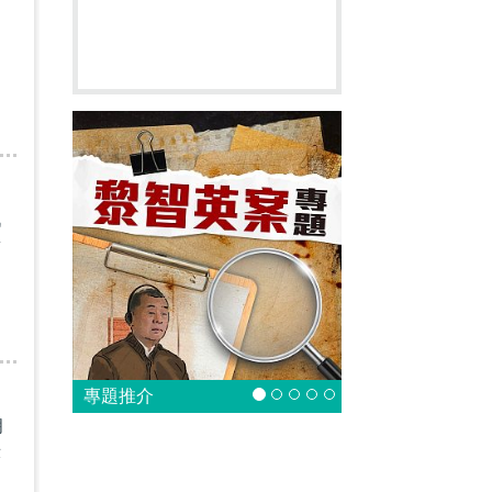
間
戰
對
專題推介
朗
示