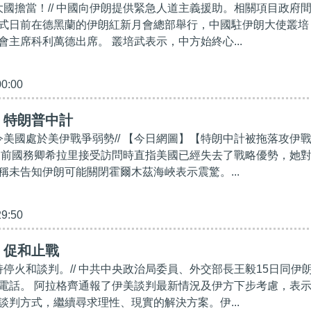
現大國擔當！// 中國向伊朗提供緊急人道主義援助。相關項目政府
式日前在德黑蘭的伊朗紅新月會總部舉行，中國駐伊朗大使叢培
會主席科利萬德出席。 叢培武表示，中方始終心...
00:00
】特朗普中計
，令美國處於美伊戰爭弱勢// 【今日網圖】【特朗中計被拖落攻伊
國前國務卿希拉里接受訪問時直指美國已經失去了戰略優勢，她
稱未告知伊朗可能關閉霍爾木茲海峽表示震驚。...
29:50
】促和止戰
持停火和談判。// 中共中央政治局委員、外交部長王毅15日同伊
電話。 阿拉格齊通報了伊美談判最新情況及伊方下步考慮，表
談判方式，繼續尋求理性、現實的解決方案。伊...