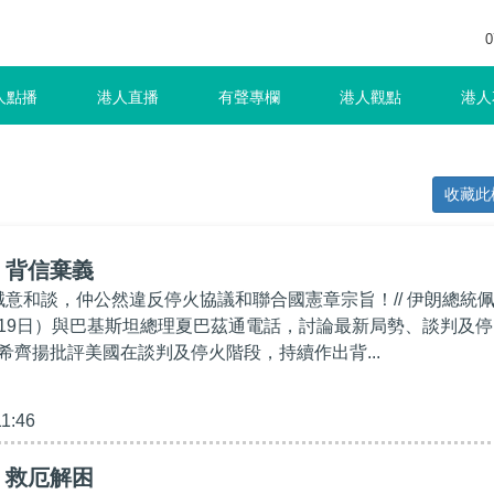
0
人點播
港人直播
有聲專欄
港人觀點
港人
收藏此
】背信棄義
冇誠意和談，仲公然違反停火協議和聯合國憲章宗旨！// 伊朗總統
19日）與巴基斯坦總理夏巴茲通電話，討論最新局勢、談判及停
希齊揚批評美國在談判及停火階段，持續作出背...
11:46
】救厄解困