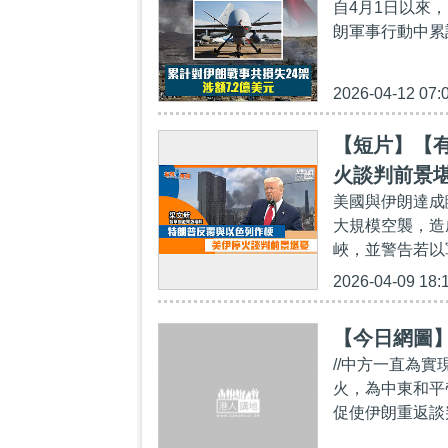
自4月1日以來
朗軍事行動中累
2026-04-12 07:
【短片】【
火談判前景
美國與伊朗達成
大規模空襲，造
峽，並警告若以
2026-04-09 18:
【今日網圖
//中方一直為
火，為中東和平
促使伊朗重返談