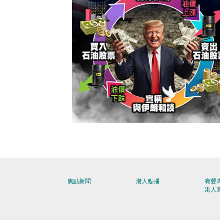
【今日網圖】侵侵生財之道？
焦點新聞
港人點播
有聲
港人