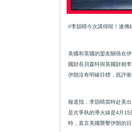
//李韻晴今次講得啱！連傳
美國和英國的盟友關係在伊
國財長貝森特與英國財相李
伊朗沒有明確目標，批評衝
報道指，李韻晴當時赴美出
是次爭執的導火線是4月1
時，直言美國襲擊伊朗的目