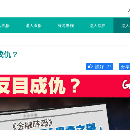
0
人點播
港人直播
有聲專欄
港人觀點
港人
成仇？
讚好
27
分享