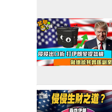
【短片】【笑聞一分錢】侵侵出口術 打
變提款機 做總統其實係副業？