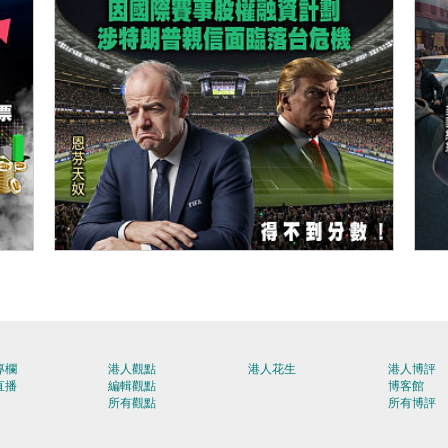
【今日網圖】落力為「美」好？
【
專欄
港人觀點
港人花生
港人博評
直播
編輯觀點
博客館
所有觀點
所有博評