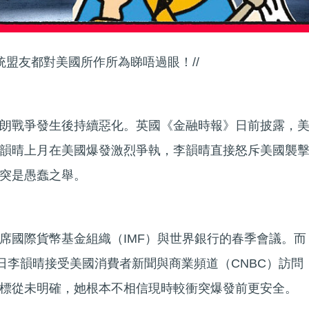
統盟友都對美國所作所為睇唔過眼！//
朗戰爭發生後持續惡化。英國《金融時報》日前披露，
韻晴上月在美國爆發激烈爭執，李韻晴直接怒斥美國襲
突是愚蠢之舉。
席國際貨幣基金組織（IMF）與世界銀行的春季會議。而
5日李韻晴接受美國消費者新聞與商業頻道（CNBC）訪問
標從未明確，她根本不相信現時較衝突爆發前更安全。