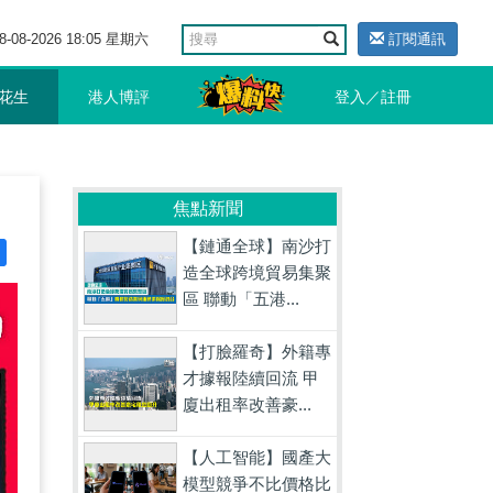
8-08-2026 18:05 星期六
訂閱通訊
花生
港人博評
登入／註冊
焦點新聞
【鏈通全球】南沙打
造全球跨境貿易集聚
區 聯動「五港...
【打臉羅奇】外籍專
才據報陸續回流 甲
廈出租率改善豪...
【人工智能】國產大
模型競爭不比價格比