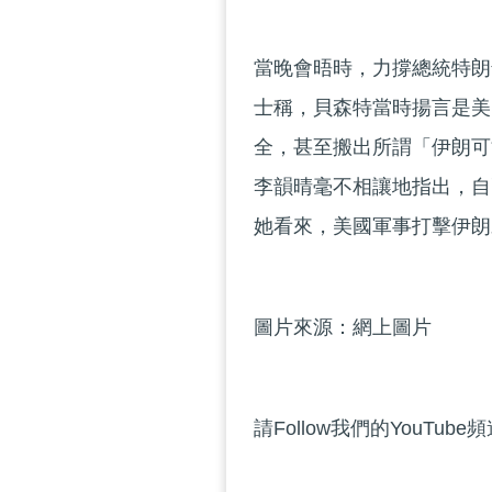
當晚會晤時，力撐總統特朗
士稱，貝森特當時揚言是美
全，甚至搬出所謂「伊朗可
李韻晴毫不相讓地指出，自
她看來，美國軍事打擊伊朗
圖片來源：網上圖片
請Follow我們的YouTube