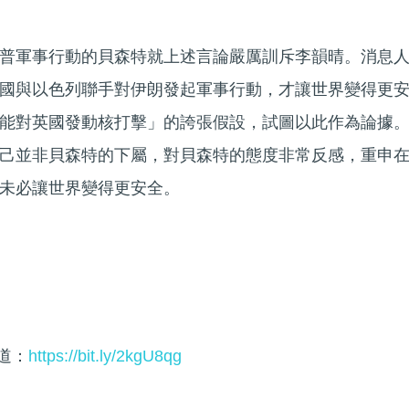
普軍事行動的貝森特就上述言論嚴厲訓斥李韻晴。消息
國與以色列聯手對伊朗發起軍事行動，才讓世界變得更
能對英國發動核打擊」的誇張假設，試圖以此作為論據
己並非貝森特的下屬，對貝森特的態度非常反感，重申
未必讓世界變得更安全。
頻道：
https://bit.ly/2kgU8qg