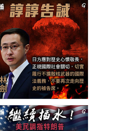
今日網圖】諄諄告誡