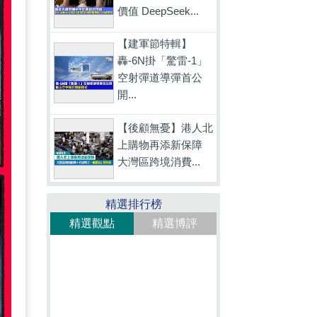
價值 DeepSeek...
【建軍節特輯】
轟-6N掛「驚雷-1」
空射彈道導彈首公
開...
【後顧無憂】港人北
上購物再添新保障
大灣區跨境消費...
精選排行榜
精選觀點
精選博評