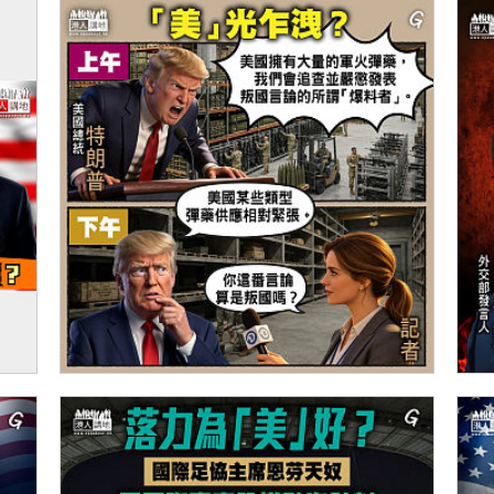
伊朗
【今日網圖】「美」光乍洩？
【