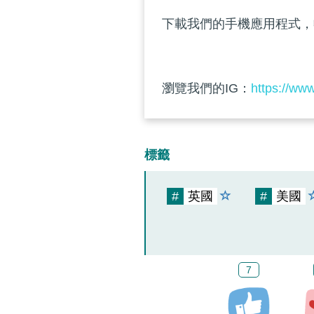
下載我們的手機應用程式，
瀏覽我們的IG：
https://ww
標籤
#
英國
#
美國
7