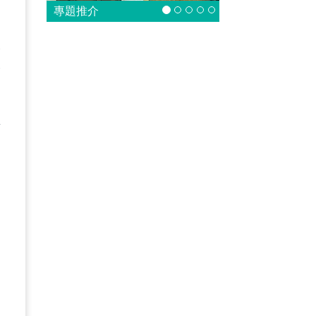
專題推介
人
安
。
在