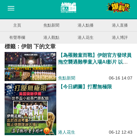
主頁
焦點新聞
港人點播
港人直播
有聲專欄
港人觀點
港人花生
港人博評
標籤：伊朗 下的文章
【為罹難童而戰】伊朗官方發球員
拖空襲遇難學童入場AI影片 以
「米納卜168」名義應戰世界盃
焦點新聞
06-16 14:07
【今日網圖】打壓無極限
港人花生
06-12 12:43