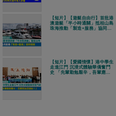
【短片】【遊艇自由行】首批港
澳遊艇「半小時通關」抵桂山島
珠海推動「製造+服務」協同發
展
【短片】【愛國情懷】港中學生
走進江門 沉浸式體驗華僑奮鬥
史 「先輩勤勉艱辛，吾輩應為
國加油！」