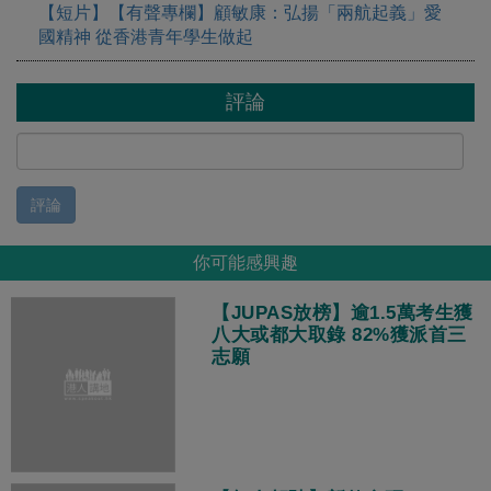
【短片】【有聲專欄】顧敏康：弘揚「兩航起義」愛
國精神 從香港青年學生做起
評論
評論
你可能感興趣
【JUPAS放榜】逾1.5萬考生獲
八大或都大取錄 82%獲派首三
志願