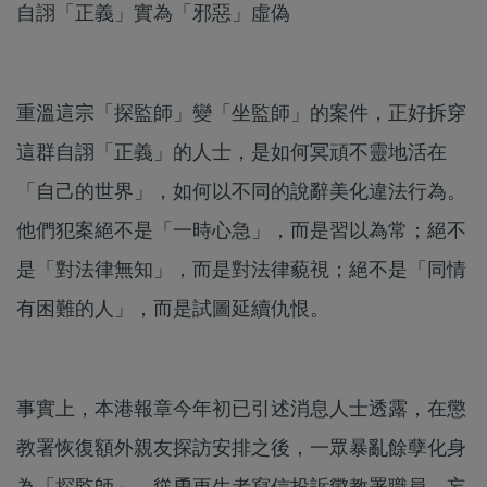
自詡「正義」實為「邪惡」虛偽
重溫這宗「探監師」變「坐監師」的案件，正好拆穿
這群自詡「正義」的人士，是如何冥頑不靈地活在
「自己的世界」，如何以不同的說辭美化違法行為。
他們犯案絕不是「一時心急」，而是習以為常；絕不
是「對法律無知」，而是對法律藐視；絕不是「同情
有困難的人」，而是試圖延續仇恨。
事實上，本港報章今年初已引述消息人士透露，在懲
教署恢復額外親友探訪安排之後，一眾暴亂餘孽化身
為「探監師」，慫恿更生者寫信投訴懲教署職員，妄