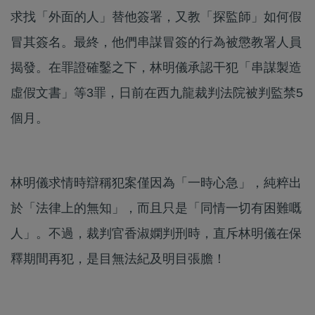
求找「外面的人」替他簽署，又教「探監師」如何假
冒其簽名。最終，他們串謀冒簽的行為被懲教署人員
揭發。在罪證確鑿之下，林明儀承認干犯「串謀製造
虛假文書」等3罪，日前在西九龍裁判法院被判監禁5
個月。
林明儀求情時辯稱犯案僅因為「一時心急」，純粹出
於「法律上的無知」，而且只是「同情一切有困難嘅
人」。不過，裁判官香淑嫻判刑時，直斥林明儀在保
釋期間再犯，是目無法紀及明目張膽！