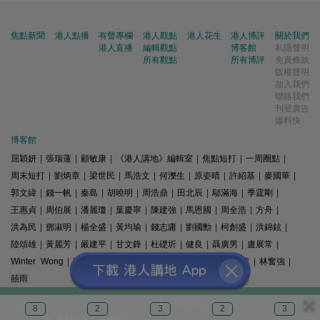
焦點新聞
港人點播
有聲專欄
港人觀點
港人花生
港人博評
關於我們
港人直播
編輯觀點
博客館
私隱聲明
所有觀點
所有博評
免責條款
版權聲明
加入我們
聯絡我們
刊登廣告
爆料快
博客館
屈穎妍
|
張瑞蓮
|
顧敏康
|
《港人講地》編輯室
|
焦點短打
|
一周圈點
|
周末短打
|
劉炳章
|
梁世民
|
馬浩文
|
何濼生
|
原姿晴
|
許紹基
|
麥國華
|
郭文緯
|
錢一帆
|
秦島
|
胡曉明
|
周浩鼎
|
田北辰
|
鄔滿海
|
季霆剛
|
王惠貞
|
周伯展
|
潘麗瓊
|
葉慶寧
|
陳建強
|
馬恩國
|
周全浩
|
方舟
|
洪為民
|
鄧淑明
|
楊全盛
|
黃均瑜
|
錢志庸
|
劉國勳
|
柯創盛
|
洪錦鉉
|
陸頌雄
|
黃麗芳
|
嚴建平
|
甘文鋒
|
杜礎圻
|
健良
|
聶廣男
|
盧展常
|
Winter Wong
|
K2
|
梁文新
|
羅崑
|
姚銘
|
陳志豪
|
精選文章
|
林奮強
|
囍雨
© 港人講地
8
2
3
2
3