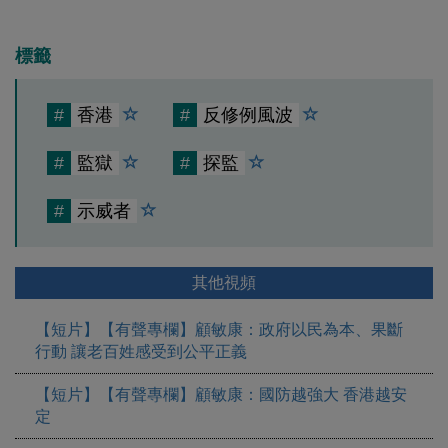
標籤
#
香港
#
反修例風波
#
監獄
#
探監
#
示威者
其他視頻
【短片】【有聲專欄】顧敏康：​政府以民為本、果斷
行動 讓老百姓感受到公平正義
【短片】【有聲專欄】顧敏康：國防越強大 香港越安
定