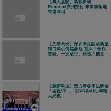
【無人駕駛】新款自研
Robotaxi廣州交付 未來將落地
香港深圳
【先睹為快】深圳率先開放新皇
崗口岸供傳媒參觀 首採「合作
查驗、一次放行」旅檢大樓直連
地鐵站
【創新科技】聖方濟各學生研發
「柔視VR+」 以VR與AI助年輕
人紓壓