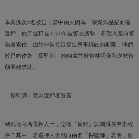
本案涉及4名被告，當中兩人因為一宗爆炸品案而需
還押，他們聲稱在2020年被警員襲擊，希望入稟向警
務處索償。由於非常接近提出民事訴訟的期限，他們
於是向作為「探監師」的64歲首被告林明儀和次被告
顏學健求助。
「探監師」竟為還押者冒簽
到底這兩名還押人士，怎樣「偷雞」試圖減省申索程
序？其中一名還押人士就向兩名「探監師」表明，要