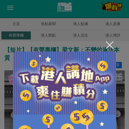
主頁
焦點新聞
港人點播
港人直播
有聲專欄
港人觀點
港人花生
港人博評
【短片】【有聲專欄】梁文新：不變的違法本
質 「探監師」變「坐監師」！
讚好
22
分享