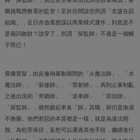
圖挑戰懲教署的監管！至於坊間該些所謂「支援在囚
組織」，近日亦放風密謀以商業模式運作，到底是不
是藉詞斂財？說穿了，所謂「探監師」不過是一個幌
子而已！
毋庸置疑，由反修例暴動期間的「火魔法師」、「水
魔法師」、「裝修師」、「雷射師」，再到止暴制亂
之後出現的「旁聽師」、「送車師」、「寫信師」、
「探監師」，雖然聽起來各「師」其職，卻仍是換湯
不換藥。他們邪惡的本質都是一樣，就是為違法開
脫、為犯罪張目，妄想可以通過其他手段，繼續進行