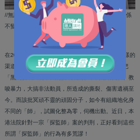
//無論佢哋叫自己做咩「師」，違法、對抗本質都係
不變，一定唔可以畀佢哋有機可乘！ //
在2019年反修例風波之中，亂港勢力通過各式各樣的
渠道，大肆散播各種危言聳聽的言論欺騙公眾，把
「黑的說成白的，白的說成黑的」，去煽動仇恨、教
唆暴力，大搞非法動員，所造成的撕裂、傷害遺禍至
今。而該批冥頑不靈的頑固分子，如今有組織地化身
不同的「師」，試圖化整為零，伺機出動。近日，本
港法院針對一宗「探監師」案的判刑，正好看到這些
所謂「探監師」的行為有多荒謬！