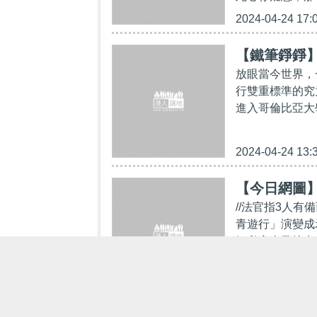
2024-04-24 17:
【鐵筆錚錚
放眼當今世界，
行雙重標準的究
進入哥倫比亞大
2024-04-24 13:
【今日網圖
//法官指3人有
青遊行」演變成
輛私家車及搜出
2024-04-03 07: