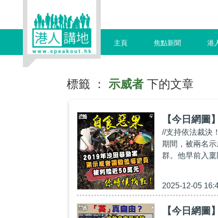
主頁
焦點新聞
港
標籤 ：
示威者
下的文章
【今日網圖
//支持依法裁決
期間，被兩名示
群。他早前入稟
2025-12-05 16:
【今日網圖