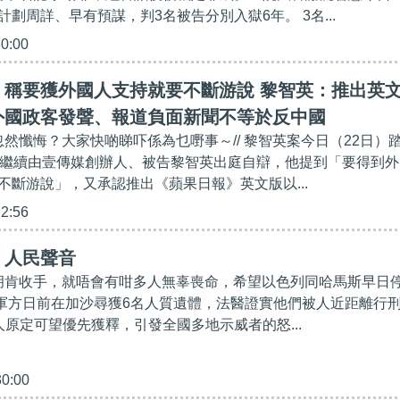
劃周詳、早有預謀，判3名被告分別入獄6年。 3名...
30:00
】稱要獲外國人支持就要不斷游說 黎智英：推出英
外國政客發聲、報道負面新聞不等於反中國
忽然懺悔？大家快啲睇吓係為乜嘢事～// 黎智英案今日（22日）
，繼續由壹傳媒創辦人、被告黎智英出庭自辯，他提到「要得到外
不斷游說」，又承認推出《蘋果日報》英文版以...
22:56
】人民聲音
亞胡肯收手，就唔會有咁多人無辜喪命，希望以色列同哈馬斯早日
色列軍方日前在加沙尋獲6名人質遺體，法醫證實他們被人近距離行
人原定可望優先獲釋，引發全國多地示威者的怒...
30:00