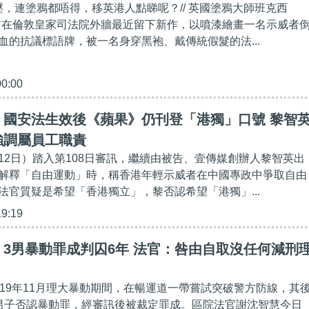
壓，連塗鴉都唔得，移英港人點睇呢？// 英國塗鴉大師班克西
）日前在倫敦皇家司法院外牆最近留下新作，以噴漆繪畫一名示威者
血的抗議標語牌，被一名身穿黑袍、戴傳統假髮的法...
00:00
】國安法生效後《蘋果》仍刊登「港獨」口號 黎智
強調屬員工職責
12日）踏入第108日審訊，繼續由被告、壹傳媒創辦人黎智英出
解釋「自由運動」時，稱香港年輕示威者在中國專政中爭取自由
法官質疑是希望「香港獨立」，黎否認希望「港獨」...
19:19
3男暴動罪成判囚6年 法官：咎由自取沒任何減刑
019年11月理大暴動期間，在暢運道一帶嘗試突破警方防線，其
男子否認暴動罪，經審訊後被裁定罪成。區院法官謝沈智慧今日