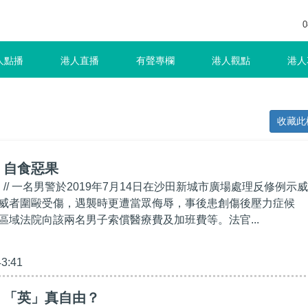
0
人點播
港人直播
有聲專欄
港人觀點
港人
收藏此
】自食惡果
！// 一名男警於2019年7月14日在沙田新城市廣場處理反修例示威
威者圍毆受傷，遇襲時更遭當眾侮辱，事後患創傷後壓力症候
區域法院向該兩名男子索償醫療費及加班費等。法官...
43:41
】「英」真自由？