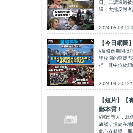
日）二讀通過被
議，大批反對者
2024-05-03 11:
【今日網圖
//反修例期間
學校園的聲援巴
捕，其中位於紐
2024-04-30 12:
【短片】【
鄙本質！
//寬己苛人，
旗號，慣於在地
此心存疑惑，那