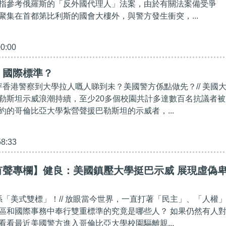
指參考俄羅斯的「反外國代理人」法案，由於有關法案備受爭
聚集在首都第比利斯的國會大樓外，與警方發生衝突，...
00:00
】國際標準？
批評香港警察到大學拉人嘅人睇到未？美國警方係點做先？// 美國
勒斯坦示威浪潮持續，至少20多個校園共計多達數百名抗議者被
約的哥倫比亞大學紮營聲援巴勒斯坦的示威者，...
58:33
有聲專欄】健良：美國鎮壓大學挺巴示威 展現虛偽
就係「美式雙標」！// 放眼當今世界，一直打著「民主」、「人權
區和國際事務中奉行雙重標準的究竟是哪些人？ 如果仍然有人
看看最近美國警方進入哥倫比亞大學校園驅離親...