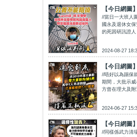
【今日網圖
//當日一大班人
國永及退休女保
的死因研訊證人
2024-08-27 18:
【今日網圖
//唔好以為踢保
期間，大批示威
方曾在理大及附
2024-06-27 15:
【今日網圖
//同樣係武力清