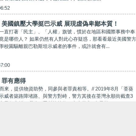
06:52
】美國鎮壓大學挺巴示威 展現虛偽卑鄙本質！
一直打著「民主」、「人權」旗號，慣於在地區和國際事務中奉
竟是哪些人？ 如果仍然有人對此心存疑惑，那看看最近美國警
學校園驅離親巴勒斯坦示威者的事件，或許就會有...
37:00
】罪有應得
備而來，提供物資助勢，同參與者罪責相等。// 2019年8月「荃葵
示威者築路障堵路、與警方對峙，警方其後在荃灣永順街截查3
大量行山杖、彈珠、雷射筆等物。車上其中3人早前...
00:00