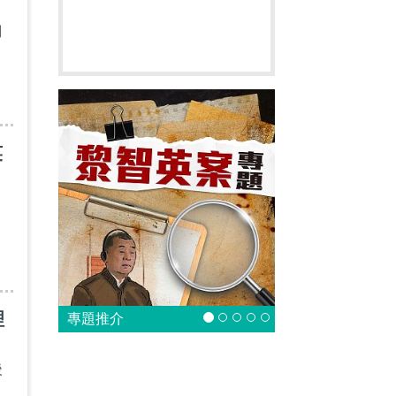
倒
英
理
專題推介
後