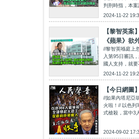
判刑時指，本案計
2024-11-22 19:
【黎智英案
《蘋果》欲
//黎智英喺庭上
入第95日審訊
國人支持，就要
2024-11-22 19:
【今日網圖
//如果內塔尼
火啦！// 以
式槍殺，當中3
2024-09-02 17: