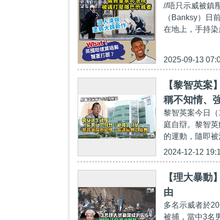
//唔只示威被鎮
（Banksy
在地上，手持染
2025-09-13 07:
【黎智英案
稱不知情、
黎智英案今日（
庭自辯。黎智英
的運動，隨即被
2024-12-12 19:
【理大暴動】
由
多名示威者於2
被捕，當中3名