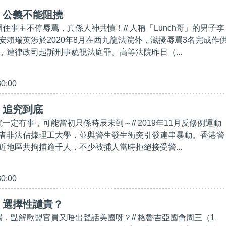
】公義不能阻撓
圍住事主不停辱罵，真係人神共憤！// 人稱「Lunch哥」的男子李
安賴瑞英涉於2020年8月在西九龍法院外，滋擾辱罵3名完成作
，遭律政司起訴刑事藐視法庭罪。高等法院昨日（...
30:00
】追究到底
就一定冇事，可能當初只係時辰未到～// 2019年11月反修例運動
者非法佔據理工大學，並與警生發生衝突引發連串暴動。香港警
近地區共拘捕逾千人，不少被捕人當時拒絕接受警...
30:00
】選擇性譴責？
場，點解歐盟官員又唔出聲話美國呀？// 格魯吉亞國會周三（1