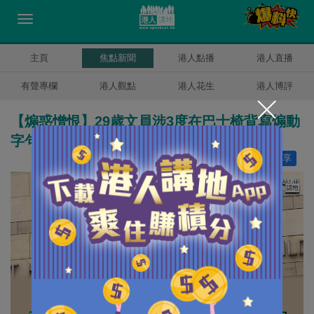
主頁
焦點新聞
港人點播
港人直播
有聲專欄
港人觀點
港人花生
港人博評
【煽惑憎恨】29歲文員涉3度在巴士椅背寫煽動
字句 被控違第23條須還押至8.22再訊
讚好
11
分享