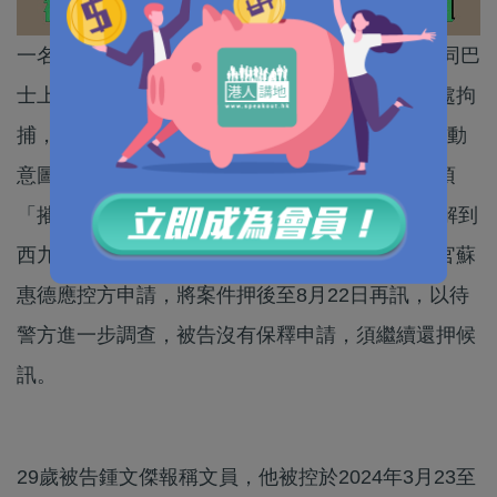
一名29歲男文員涉嫌於今年3月至4月期間，在不同巴
士上的椅背寫上有煽動意圖的字句，日前遭國安處拘
捕，被控以《維護國家安全條例》下3項「出於煽動
意圖作出一項或多項具煽動意圖的作為」罪及兩項
「摧毀或損壞財產」罪，今日下午（25日）被押解到
西九龍裁判法院提堂。國安法指定法官、總裁判官蘇
惠德應控方申請，將案件押後至8月22日再訊，以待
警方進一步調查，被告沒有保釋申請，須繼續還押候
訊。
29歲被告鍾文傑報稱文員，他被控於2024年3月23至