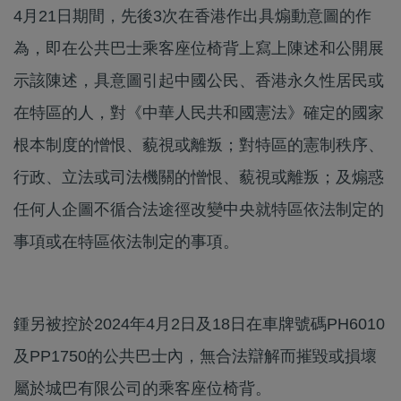
4月21日期間，先後3次在香港作出具煽動意圖的作
為，即在公共巴士乘客座位椅背上寫上陳述和公開展
示該陳述，具意圖引起中國公民、香港永久性居民或
在特區的人，對《中華人民共和國憲法》確定的國家
根本制度的憎恨、藐視或離叛；對特區的憲制秩序、
行政、立法或司法機關的憎恨、藐視或離叛；及煽惑
任何人企圖不循合法途徑改變中央就特區依法制定的
事項或在特區依法制定的事項。
鍾另被控於2024年4月2日及18日在車牌號碼PH6010
及PP1750的公共巴士內，無合法辯解而摧毀或損壞
屬於城巴有限公司的乘客座位椅背。