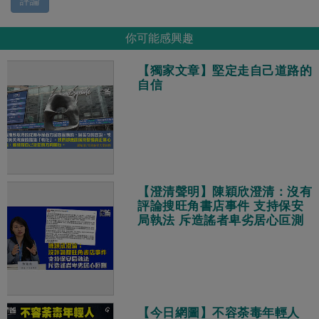
評論
你可能感興趣
【獨家文章】堅定走自己道路的
自信
【澄清聲明】陳穎欣澄清：沒有
評論搜旺角書店事件 支持保安
局執法 斥造謠者卑劣居心叵測
【今日網圖】不容荼毒年輕人