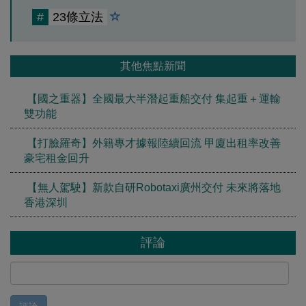
#
23條立法
其他焦點新聞
【國之重器】全國最大半潛起重船交付 集起重＋運輸
雙功能
【打臉羅奇】外籍專才據報陸續回流 甲廈出租率改善
豪宅租金回升
【無人駕駛】新款自研Robotaxi廣州交付 未來將落地
香港深圳
評論