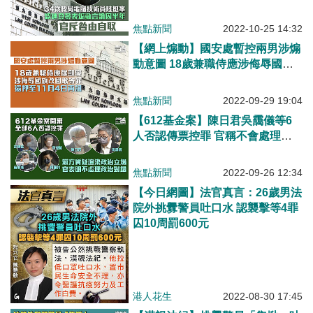
自取
焦點新聞
2022-10-25 14:32
【網上煽動】國安處暫控兩男涉煽
動意圖 18歲兼職侍應涉侮辱國旗
改國歌等罪、還押至11月4日再訊
焦點新聞
2022-09-29 19:04
【612基金案】陳日君吳靄儀等6
人否認傳票控罪 官稱不會處理政
治上對錯
焦點新聞
2022-09-26 12:34
【今日網圖】法官真言：26歲男法
院外挑釁警員吐口水 認襲擊等4罪
囚10周罰600元
港人花生
2022-08-30 17:45