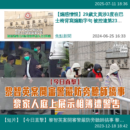
焦點新聞
2025-07-11 18:36
【煽惑憎恨】29歲文員涉3度在巴
士椅背寫煽動字句 被控違第23條
須還押至8.22再訊
焦點新聞
2024-06-25 16:33
【短片】【今日直擊】黎智英案開審警嚴防旁聽師搞事 黎家人庭上展示相簿遭警告
港人點播
2023-12-18 18:42