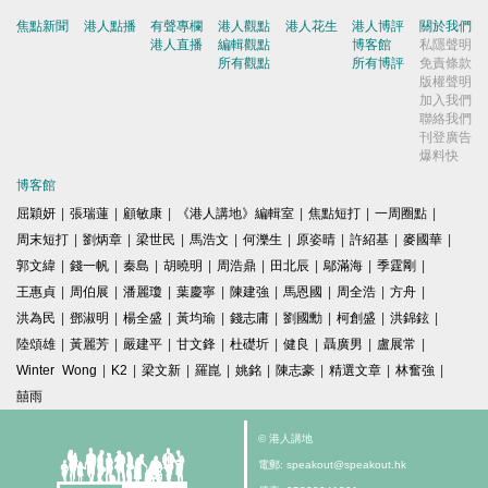
焦點新聞
港人點播
有聲專欄
港人觀點
港人花生
港人博評
關於我們
港人直播
編輯觀點
博客館
私隱聲明
所有觀點
所有博評
免責條款
版權聲明
加入我們
聯絡我們
刊登廣告
爆料快
博客館
屈穎妍
|
張瑞蓮
|
顧敏康
|
《港人講地》編輯室
|
焦點短打
|
一周圈點
|
周末短打
|
劉炳章
|
梁世民
|
馬浩文
|
何濼生
|
原姿晴
|
許紹基
|
麥國華
|
郭文緯
|
錢一帆
|
秦島
|
胡曉明
|
周浩鼎
|
田北辰
|
鄔滿海
|
季霆剛
|
王惠貞
|
周伯展
|
潘麗瓊
|
葉慶寧
|
陳建強
|
馬恩國
|
周全浩
|
方舟
|
洪為民
|
鄧淑明
|
楊全盛
|
黃均瑜
|
錢志庸
|
劉國勳
|
柯創盛
|
洪錦鉉
|
陸頌雄
|
黃麗芳
|
嚴建平
|
甘文鋒
|
杜礎圻
|
健良
|
聶廣男
|
盧展常
|
Winter Wong
|
K2
|
梁文新
|
羅崑
|
姚銘
|
陳志豪
|
精選文章
|
林奮強
|
囍雨
© 港人講地
電郵: speakout@speakout.hk