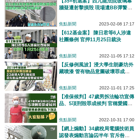
【35+初選案】西九龍法院玻璃幕
牆疑遭射擊損毁 現場遺BB彈警到
場調查
焦點新聞
2023-02-08 17:17
【612基金案】 陳日君等6人涉違
社團條例 官押11月25日裁決
焦點新聞
2022-11-05 17:12
【反修例風波】浸大學生朗豪坊外
藏噴漆 管有物品意圖破壞罪成候
判
焦點新聞
2022-11-01 17:25
【准保候判】47歲男拆法輪功宣傳
品、5項刑毀罪成候判 官稱愛國亦
無權私下執法
焦點新聞
2022-10-31 17:00
【網上煽動】34歲稅局電腦技術員
認發表煽動言論囚半年 官斥咎由