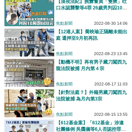
【漠視法紀】挑釁警員「隻揪」吐
口水認襲擊等4罪 26歲男判囚10周
罰600元
焦點新聞
2022-08-30 14:06
【12港人案】喬映瑜正隔離未能出
庭 還押至9月初再訊
焦點新聞
2022-08-23 13:45
【動機不明】再有男子藏刀闖西九
龍法院被捕 月內第４宗
焦點新聞
2022-08-17 11:03
【針對法庭？】外籍男藏刀闖西九
法院被捕 為月內第3宗
焦點新聞
2022-08-15 13:55
【612基金案】「612基金」涉違
社團條例 吳靄儀等6人否認控罪排