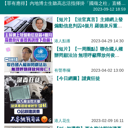
【罪有應得】內地博士生聽高志活指揮掛「國殤之柱」直幡 今被判入獄6個月
焦點新聞
2023-09-12 18:59
【短片】【法官真言】主婦網上發
煽動信息判囚4個月 羅德泉斥重提
舊調埋下危機！
港人點播
2023-04-29 14:30
【短片】【一周圈點】聯合國人權
辦罔顧法治 無理呼籲釋放何俊
仁！
有聲專欄
2023-04-02 13:00
【今日網圖】譴責狂徒
港人花生
2023-02-09 16:11