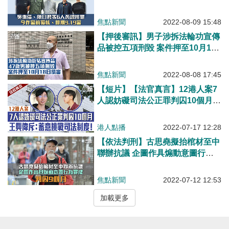
期9.19審
焦點新聞
2022-08-09 15:48
【押後審訊】男子涉拆法輪功宣傳
品被控五項刑毀 案件押至10月18
日續審
焦點新聞
2022-08-08 17:45
【短片】【法官真言】12港人案7
人認妨礙司法公正罪判囚10個月
王興偉斥：蓄意挑戰司法制度！
港人點播
2022-07-17 12:28
【依法判刑】古思堯擬抬棺材至中
聯辦抗議 企圖作具煽動意圖行為
罪成囚9個月
焦點新聞
2022-07-12 12:53
加載更多