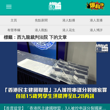
主頁
焦點新聞
港人點播
港人直播
有聲專欄
港人觀點
港人花生
港人博評
標籤：西九龍裁判法院 下的文章
【首度提堂】「香港民主建國聯盟」3人被控串謀分裂國家罪 包括15歲男學生須還押至8.28再訊