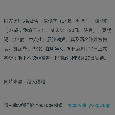
同案另涉5名被告，陳鴻基（24歲，無業）、陳國強
（27歲，運輸工人）、林天詠（20歲，侍應）、莫熙
陽 （17歲，中六生）及陳鴻輝。莫及兩名陳姓被告
表示擬認罪，將分別在明年5月30日及6月27日正式
答辯；餘下不認罪被告則排期於明年6月27日受審。
圖片來源：港人講地
請Follow我們的YouTube頻道：
https://bit.ly/2kgU8qg