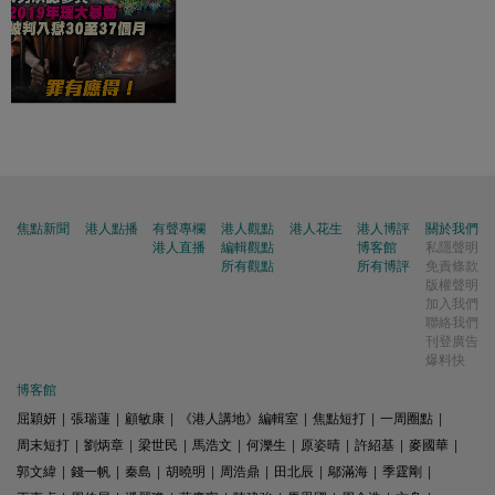
焦點新聞
港人點播
有聲專欄
港人觀點
港人花生
港人博評
關於我們
港人直播
編輯觀點
博客館
私隱聲明
所有觀點
所有博評
免責條款
版權聲明
加入我們
聯絡我們
刊登廣告
爆料快
博客館
屈穎妍
|
張瑞蓮
|
顧敏康
|
《港人講地》編輯室
|
焦點短打
|
一周圈點
|
周末短打
|
劉炳章
|
梁世民
|
馬浩文
|
何濼生
|
原姿晴
|
許紹基
|
麥國華
|
郭文緯
|
錢一帆
|
秦島
|
胡曉明
|
周浩鼎
|
田北辰
|
鄔滿海
|
季霆剛
|