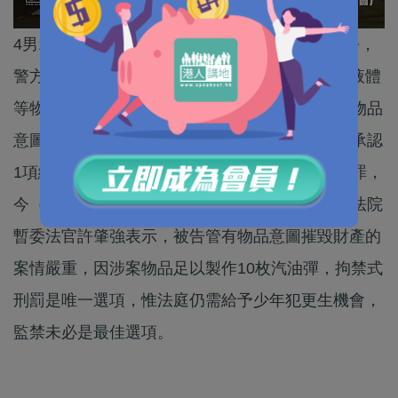
4男1女涉於去年2月在旺角投擲汽油彈縱火後逃去，
警方在他們租住的酒店房內搜出汽油彈及腐蝕性液體
等物品，調查後再拘1人。6人同被控縱火、管有物品
意圖損壞財產等罪，當中最年輕的17歲男生早前承認
1項縱火罪，及1項管有物品意圖摧毀或損壞財產罪，
今（17日）於西九龍法院被判入勞教中心。區域法院
暫委法官許肇強表示，被告管有物品意圖摧毀財產的
案情嚴重，因涉案物品足以製作10枚汽油彈，拘禁式
刑罰是唯一選項，惟法庭仍需給予少年犯更生機會，
監禁未必是最佳選項。