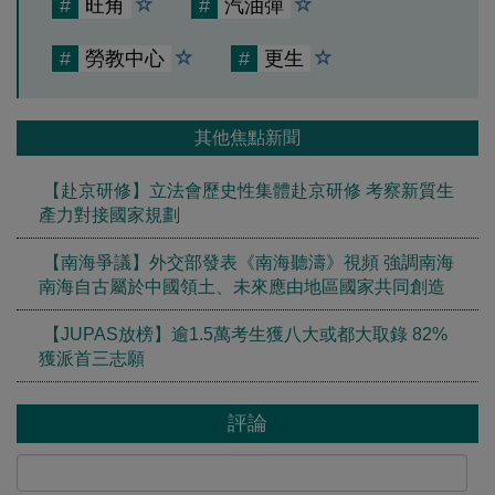
#
旺角
#
汽油彈
#
勞教中心
#
更生
其他焦點新聞
【赴京研修】立法會歷史性集體赴京研修 考察新質生
產力對接國家規劃
【南海爭議】外交部發表《南海聽濤》視頻 強調南海
南海自古屬於中國領土、未來應由地區國家共同創造
【JUPAS放榜】逾1.5萬考生獲八大或都大取錄 82%
獲派首三志願
評論