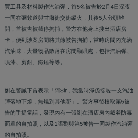
買工具及材料製作汽油彈，首5名被告於2月4日深夜
一同在彌敦道與甘肅街交街縱火，其後5人分頭離
開，首被告被截停拘捕，警方在他身上搜出酒店房
卡，便到涉案房間將其餘被告拘捕，當時房間內充滿
汽油味，大量物品散落在房間顯眼處，包括汽油彈、
噴漆、剪鉗、鐵錘等等。
劉在警誡下曾表示「阿Sir，我當時淨係掟咗一支汽油
彈落地下燒，無燒到其他嘢」。警方事後檢取第5被
告的手提電話，發現內有一張劉在酒店房內戴着防毒
面罩的自拍照，以及1張劉與第5被告一同製作汽油彈
的自拍照。