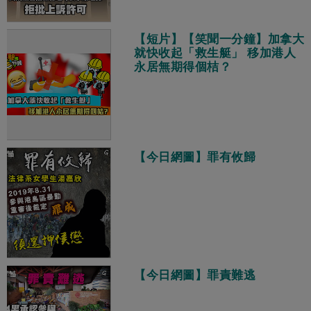
【短片】【笑聞一分鐘】加拿大
就快收起「救生艇」 移加港人
永居無期得個桔？
【今日網圖】罪有攸歸
【今日網圖】罪責難逃