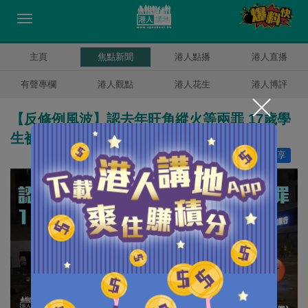
主頁
焦點新聞
港人點播
港人直播
有聲專欄
港人觀點
港人花生
港人博評
【反修例風波】認去年旺角縱火等兩罪 17歲學
生被判入勞教中心
讚好
7
分享