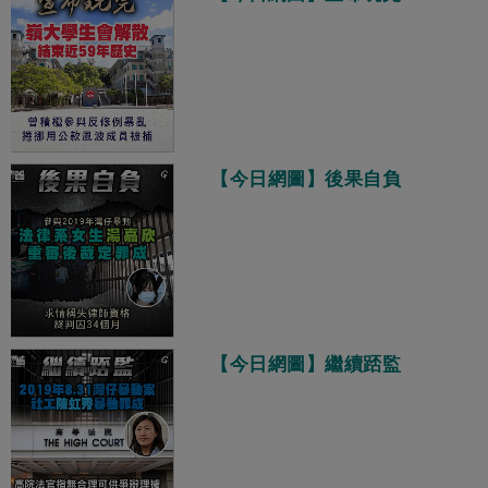
【今日網圖】後果自負
【今日網圖】繼續踎監