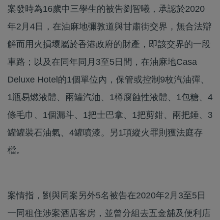
案發時為16歲中三學生的被吿劉智曦，承認於2020
年2月4日，在油麻地彌敦道與甘肅街交界，無合法辯
解而用火損壞屬於香港政府的財產，即該交界的一段
車路；以及在同年同月3至5日間，在油麻地Casa
Deluxe Hotel的1個單位內，保管或控制9枚汽油彈、
1瓶易燃液體、兩罐汽油、1樽腐蝕性液體、1包糖、4
條毛巾、1個漏斗、1把士巴拿、1把剪鉗、兩把錘、3
罐罐裝石油氣、4罐噴漆。另1項縱火罪則獲法庭存
檔。
案情指，劉與同案另外5名被告在2020年2月3至5日
一同租住涉案酒店客房，並曾分組去五金舖及便利店