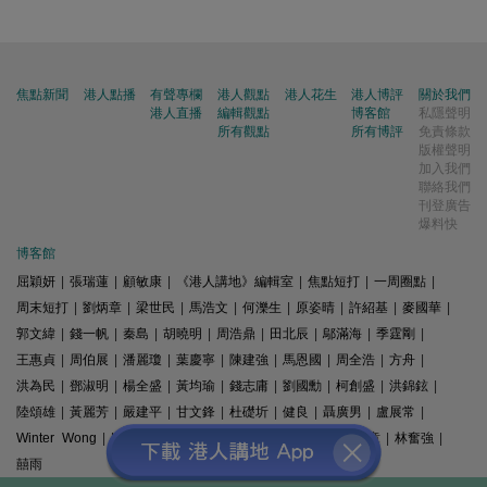
焦點新聞
港人點播
有聲專欄
港人觀點
港人花生
港人博評
關於我們
港人直播
編輯觀點
博客館
私隱聲明
所有觀點
所有博評
免責條款
版權聲明
加入我們
聯絡我們
刊登廣告
爆料快
博客館
屈穎妍
|
張瑞蓮
|
顧敏康
|
《港人講地》編輯室
|
焦點短打
|
一周圈點
|
周末短打
|
劉炳章
|
梁世民
|
馬浩文
|
何濼生
|
原姿晴
|
許紹基
|
麥國華
|
郭文緯
|
錢一帆
|
秦島
|
胡曉明
|
周浩鼎
|
田北辰
|
鄔滿海
|
季霆剛
|
王惠貞
|
周伯展
|
潘麗瓊
|
葉慶寧
|
陳建強
|
馬恩國
|
周全浩
|
方舟
|
洪為民
|
鄧淑明
|
楊全盛
|
黃均瑜
|
錢志庸
|
劉國勳
|
柯創盛
|
洪錦鉉
|
陸頌雄
|
黃麗芳
|
嚴建平
|
甘文鋒
|
杜礎圻
|
健良
|
聶廣男
|
盧展常
|
Winter Wong
|
K2
|
梁文新
|
羅崑
|
姚銘
|
陳志豪
|
精選文章
|
林奮強
|
囍雨