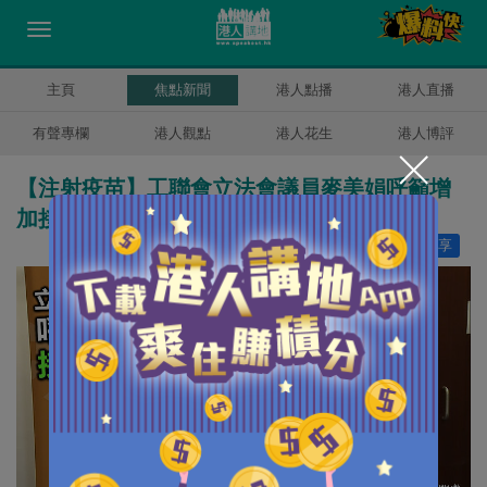
主頁
焦點新聞
港人點播
港人直播
有聲專欄
港人觀點
港人花生
港人博評
【注射疫苗】工聯會立法會議員麥美娟呼籲增
加接種疫苗誘因
讚好
161
分享