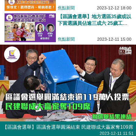
焦點新聞
2023-12-12 18:00
【區議會選舉】地方選區35歲或以
下當選議員佔逾三成六 25歲工聯
會周潔莹最年輕、賴嘉汶何坤洲郭
芙蓉成功連任
焦點新聞
2023-12-11 15:00
【區議會選舉】區議會選舉圓滿結束 民建聯成大贏家奪109席
焦點新聞
2023-12-11 11:51