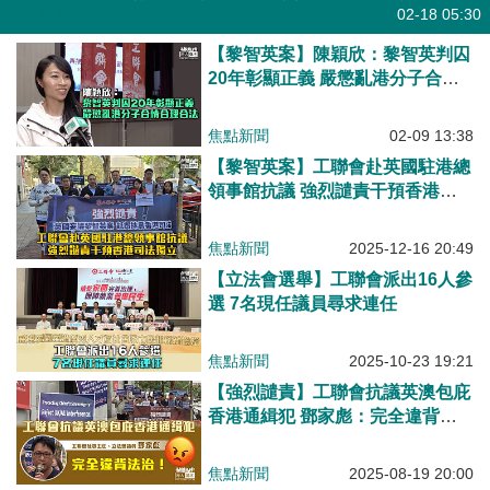
港人點播
02-18 05:30
【黎智英案】陳穎欣：黎智英判囚
20年彰顯正義 嚴懲亂港分子合情
合理合法
焦點新聞
02-09 13:38
【黎智英案】工聯會赴英國駐港總
領事館抗議 強烈譴責干預香港司
法獨立
焦點新聞
2025-12-16 20:49
【立法會選舉】工聯會派出16人參
選 7名現任議員尋求連任
焦點新聞
2025-10-23 19:21
【強烈譴責】工聯會抗議英澳包庇
香港通緝犯 鄧家彪：完全違背法
治！
焦點新聞
2025-08-19 20:00