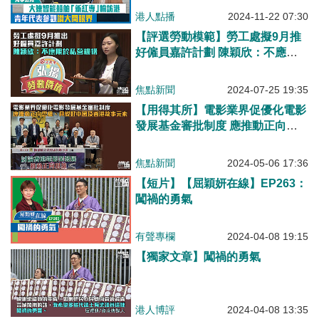
港人點播
2024-11-22 07:30
【評選勞動模範】勞工處擬9月推
好僱員嘉許計劃 陳穎欣：不應只
限於私營機構
焦點新聞
2024-07-25 19:35
【用得其所】電影業界促優化電影
發展基金審批制度 應推動正向思
維、具說好中國及香港故事元素
焦點新聞
2024-05-06 17:36
【短片】【屈穎妍在線】EP263：
闖禍的勇氣
有聲專欄
2024-04-08 19:15
【獨家文章】闖禍的勇氣
港人博評
2024-04-08 13:35