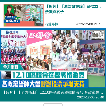
【短片】【屈穎妍在線】EP233：
妖獸與君子
有聲專欄
2023-12-08 21:45
【短片】【全力衝刺】12.10區議會選舉戰情激烈 各政黨誓師大會呼籲投票爭取支持
港人點播
2023-12-05 20:48