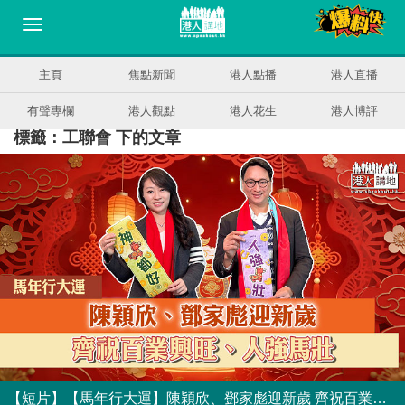
主頁
焦點新聞
港人點播
港人直播
有聲專欄
港人觀點
港人花生
港人博評
標籤：工聯會 下的文章
【短片】【馬年行大運】陳穎欣、鄧家彪迎新歲 齊祝百業興旺、人強馬壯