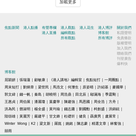
加載更多
焦點新聞
港人點播
有聲專欄
港人觀點
港人花生
港人博評
關於我們
港人直播
編輯觀點
博客館
私隱聲明
所有觀點
所有博評
免責條款
版權聲明
加入我們
聯絡我們
刊登廣告
爆料快
博客館
屈穎妍
|
張瑞蓮
|
顧敏康
|
《港人講地》編輯室
|
焦點短打
|
一周圈點
|
周末短打
|
劉炳章
|
梁世民
|
馬浩文
|
何濼生
|
原姿晴
|
許紹基
|
麥國華
|
郭文緯
|
錢一帆
|
秦島
|
胡曉明
|
周浩鼎
|
田北辰
|
鄔滿海
|
季霆剛
|
王惠貞
|
周伯展
|
潘麗瓊
|
葉慶寧
|
陳建強
|
馬恩國
|
周全浩
|
方舟
|
洪為民
|
鄧淑明
|
楊全盛
|
黃均瑜
|
錢志庸
|
劉國勳
|
柯創盛
|
洪錦鉉
|
陸頌雄
|
黃麗芳
|
嚴建平
|
甘文鋒
|
杜礎圻
|
健良
|
聶廣男
|
盧展常
|
Winter Wong
|
K2
|
梁文新
|
羅崑
|
姚銘
|
陳志豪
|
精選文章
|
林奮強
|
囍雨