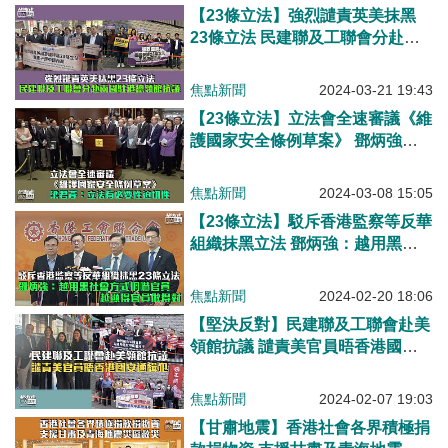
【23條立法】強烈譴責英美抹黑
23條立法 民建聯及工聯會分赴兩
國駐港總領館抗議
焦點新聞
2024-03-21 19:43
【23條立法】立法會全速審議《維
護國家安全條例草案》 鄧炳強：
外國勢力手法層出不窮須堵缺口
梁君彥：立法有必要性迫切性 梁
焦點新聞
2024-03-08 15:05
振英：條文寬緊適宜
【23條立法】駁斥香港監察等反華
組織抹黑立法 鄧炳強：越用黑社
會方式恫嚇官員、越顯得官員做得
對
焦點新聞
2024-02-20 18:06
【堅決反對】民建聯及工聯會赴美
領館抗議 譴責美官員晤香港國安
通緝犯
焦點新聞
2024-02-07 19:03
【甘肅地震】香港社會各界積極捐