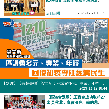
款捐物資 支援甘肅及青海地震災
區救災
焦點新聞
2023-12-21 16:59
【短片】【有聲專欄】梁文新：區議會多元、專業、年輕 回復初衷專注經濟民生
有聲專欄
2023-12-12 18:44
【區議會選舉】工聯會成功取得27
席 吳秋北：贏得漂亮、輸的悲
壯！