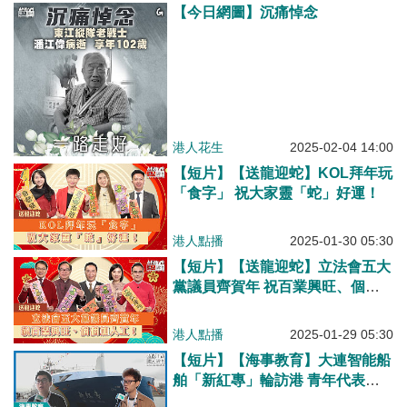
【今日網圖】沉痛悼念
港人花生
2025-02-04 14:00
【短片】【送龍迎蛇】KOL拜年玩
「食字」 祝大家靈「蛇」好運！
港人點播
2025-01-30 05:30
【短片】【送龍迎蛇】立法會五大
黨議員齊賀年 祝百業興旺、個個
加人工！
港人點播
2025-01-29 05:30
【短片】【海事教育】大連智能船
舶「新紅專」輪訪港 青年代表參
觀讚大開眼界