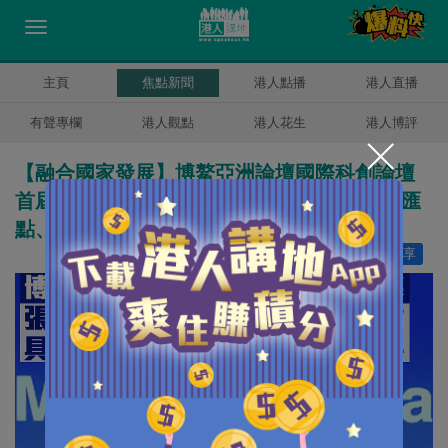
主頁
焦點新聞
港人點播
港人直播
有聲專欄
港人觀點
港人花生
港人博評
【融合國家發展】博鰲亞洲論壇國際科創論壇
首屆大會開幕 張曉明：港澳正處於雙循環交匯
點、具獨特優勢完全可大顯身手
讚好
9
分享