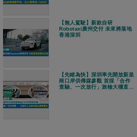
【無人駕駛】新款自研
Robotaxi廣州交付 未來將落地
香港深圳
【先睹為快】深圳率先開放新皇
崗口岸供傳媒參觀 首採「合作
查驗、一次放行」旅檢大樓直連
地鐵站