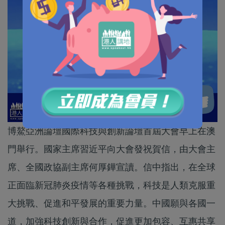
博鰲亞洲論壇國際科技與創新論壇首屆大會早上在澳
門舉行。國家主席習近平向大會發祝賀信，由大會主
席、全國政協副主席何厚鏵宣讀。信中指出，在全球
正面臨新冠肺炎疫情等各種挑戰，科技是人類克服重
大挑戰、促進和平發展的重要力量。中國願與各國一
道，加強科技創新與合作，促進更加包容、互惠共享