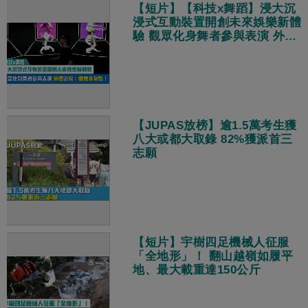
【短片】【科技x舞蹈】浸大沉
浸式互動裝置開創未來娛樂新體
驗 觀眾化身舞者參與表演 外國
遊客：體驗非常酷！
【JUPAS放榜】逾1.5萬考生獲
八大或都大取錄 82%獲派首三
志願
【短片】宇樹四足機械人征服
「全地形」！ 翻山越嶺如履平
地、最大載重達150公斤