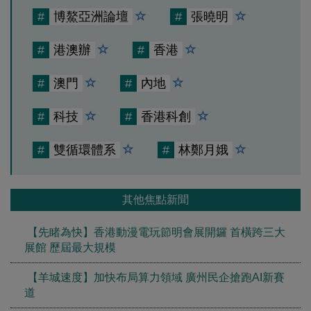
#
博鰲亞洲論壇
#
張曉明
#
港澳辦
#
香港
#
澳門
#
內地
#
科技
#
香港科創
#
雙循環體系
#
林鄭月娥
其他焦點新聞
【先睹為快】香港動漫電玩節明會展開鑼 首橫跨三大
展館 歷屆最大規模
【羊城速度】加快布局算力領域 廣州民企搶跑AI新賽
道