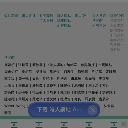
焦點新聞
港人點播
有聲專欄
港人觀點
港人花生
港人博評
關於我們
港人直播
編輯觀點
博客館
私隱聲明
所有觀點
所有博評
免責條款
版權聲明
加入我們
聯絡我們
刊登廣告
爆料快
博客館
屈穎妍
|
張瑞蓮
|
顧敏康
|
《港人講地》編輯室
|
焦點短打
|
一周圈點
|
周末短打
|
劉炳章
|
梁世民
|
馬浩文
|
何濼生
|
原姿晴
|
許紹基
|
麥國華
|
郭文緯
|
錢一帆
|
秦島
|
胡曉明
|
周浩鼎
|
田北辰
|
鄔滿海
|
季霆剛
|
王惠貞
|
周伯展
|
潘麗瓊
|
葉慶寧
|
陳建強
|
馬恩國
|
周全浩
|
方舟
|
洪為民
|
鄧淑明
|
楊全盛
|
黃均瑜
|
錢志庸
|
劉國勳
|
柯創盛
|
洪錦鉉
|
陸頌雄
|
黃麗芳
|
嚴建平
|
甘文鋒
|
杜礎圻
|
健良
|
聶廣男
|
盧展常
|
Winter Wong
|
K2
|
梁文新
|
羅崑
|
姚銘
|
陳志豪
|
精選文章
|
林奮強
|
囍雨
© 港人講地
6
2
0
0
0