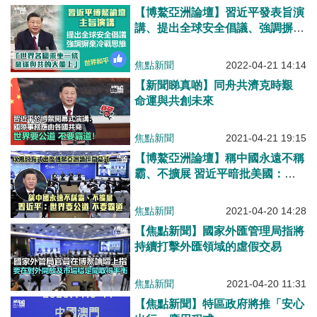
【博鰲亞洲論壇】習近平發表旨演
講、提出全球安全倡議、強調摒棄
冷戰思維反對單邊主義
焦點新聞
2022-04-21 14:14
【新聞睇真啲】同舟共濟克時艱
命運與共創未來
焦點新聞
2021-04-21 19:15
【博鰲亞洲論壇】稱中國永遠不稱
霸、不擴展 習近平暗批美國：世
界要公道 不要霸道
焦點新聞
2021-04-20 14:28
【焦點新聞】國家外匯管理局指將
持續打擊外匯領域的虛假交易
焦點新聞
2021-04-20 11:31
【焦點新聞】特區政府將推「安心