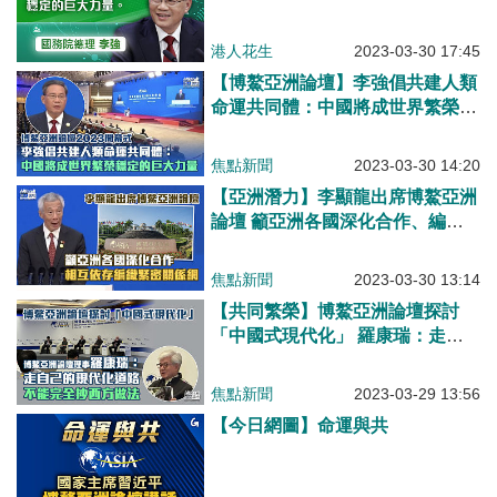
港人花生
2023-03-30 17:45
【博鰲亞洲論壇】李強倡共建人類
命運共同體：中國將成世界繁榮穩
定的巨大力量！
焦點新聞
2023-03-30 14:20
【亞洲潛力】李顯龍出席博鰲亞洲
論壇 籲亞洲各國深化合作、編織
緊密關係網
焦點新聞
2023-03-30 13:14
【共同繁榮】博鰲亞洲論壇探討
「中國式現代化」 羅康瑞：走自
己的現代化道路、不能完全抄西方
做法
焦點新聞
2023-03-29 13:56
【今日網圖】命運與共