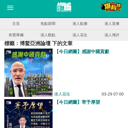
主頁
焦點新聞
港人點播
港人直播
有聲專欄
港人觀點
港人花生
港人博評
標籤：博鰲亞洲論壇 下的文章
【今日網圖】感謝中國貢獻
港人花生
03-29 07:00
【今日網圖】寄予厚望