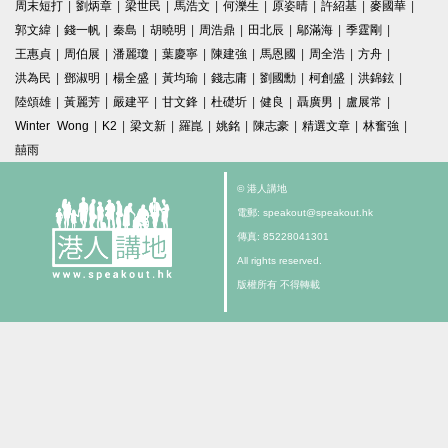
周末短打
|
劉炳章
|
梁世民
|
馬浩文
|
何濼生
|
原姿晴
|
許紹基
|
麥國華
|
郭文緯
|
錢一帆
|
秦島
|
胡曉明
|
周浩鼎
|
田北辰
|
鄔滿海
|
季霆剛
|
王惠貞
|
周伯展
|
潘麗瓊
|
葉慶寧
|
陳建強
|
馬恩國
|
周全浩
|
方舟
|
洪為民
|
鄧淑明
|
楊全盛
|
黃均瑜
|
錢志庸
|
劉國勳
|
柯創盛
|
洪錦鉉
|
陸頌雄
|
黃麗芳
|
嚴建平
|
甘文鋒
|
杜礎圻
|
健良
|
聶廣男
|
盧展常
|
Winter Wong
|
K2
|
梁文新
|
羅崑
|
姚銘
|
陳志豪
|
精選文章
|
林奮強
|
囍雨
© 港人講地
電郵: speakout@speakout.hk
傳真: 85228041301
All rights reserved.
版權所有 不得轉載