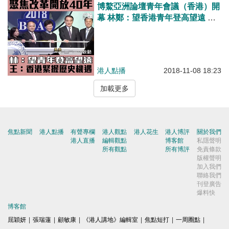
博鰲亞洲論壇青年會議（香港）開
幕 林鄭：望香港青年登高望遠 王
志民：香港融入國家發展大局、實
現自身發展
港人點播
2018-11-08 18:23
加載更多
焦點新聞
港人點播
有聲專欄
港人觀點
港人花生
港人博評
關於我們
港人直播
編輯觀點
博客館
私隱聲明
所有觀點
所有博評
免責條款
版權聲明
加入我們
聯絡我們
刊登廣告
爆料快
博客館
屈穎妍
|
張瑞蓮
|
顧敏康
|
《港人講地》編輯室
|
焦點短打
|
一周圈點
|