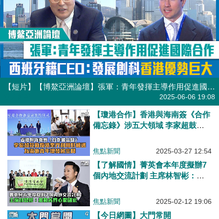
【短片】【博鰲亞洲論壇】張軍：青年發揮主導作用促進國際合作 西班牙籍CEO：發展創科香港優勢巨大
港人點播
2025-06-06 19:08
【瓊港合作】香港與海南簽《合作
備忘錄》涉五大領域 李家超鼓勵
瓊港業界利用好機遇、為兩地青年
增發展空間
焦點新聞
2025-03-27 12:54
【了解國情】菁英會本年度擬辦7
個內地交流計劃 主席林智彬：推
動各界心繫國家
焦點新聞
2025-02-12 19:06
【今日網圖】大門常開