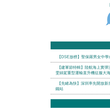
【DSE放榜】聖保羅男女中學
【建軍節特輯】陸航海上實彈
雯娟駕重型運輸直升機征服大
【先睹為快】深圳率先開放新
鐵站