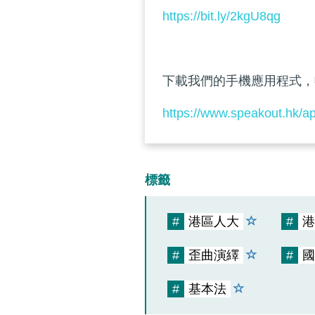
https://bit.ly/2kgU8qg
下載我們的手機應用程式，
https://www.speakout.hk/a
標籤
#
港區人大
#
港
#
歪曲演繹
#
國
#
基本法