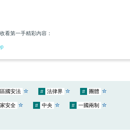
收看第一手精彩內容：
pp
區國安法
#
法律界
#
團體
家安全
#
中央
#
一國兩制