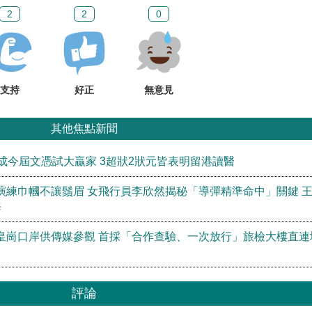
2
2
0
支持
好正
無意見
其他焦點新聞
成今屆文憑試大贏家 3超狀2狀元皆表明留港讀醫
演練巾幗不讓鬚眉 女飛行員李欣然揭秘「導彈精準命中」關鍵 
海
皇崗口岸供傳媒參觀 首採「合作查驗、一次放行」旅檢大樓直連
評論