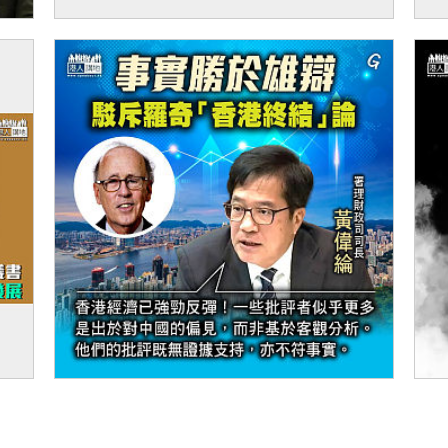
【短片】【有聲專欄】顧敏康：「香港終結
【
論」屬西方偏見 港人須自信堅定走自己道路
交五
【今日網圖】事實勝於雄辯
【
媒業