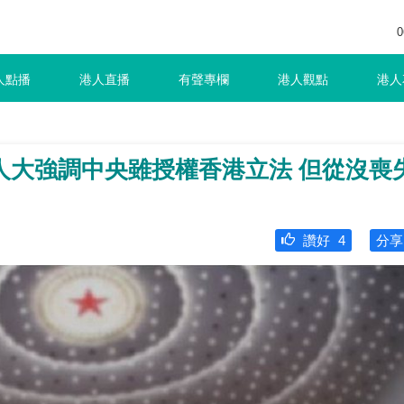
0
人點播
港人直播
有聲專欄
港人觀點
港人
人大強調中央雖授權香港立法 但從沒喪
讚好
4
分享