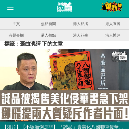
主頁
焦點新聞
港人點播
港人直播
有聲專欄
港人觀點
港人花生
港人博評
標籤：歪曲演繹 下的文章
【短片】【不容顛倒是非】 「誠品」賣美化八國聯軍侵華書籍？鄧飛提兩大質疑怒斥作者：顛倒是非！