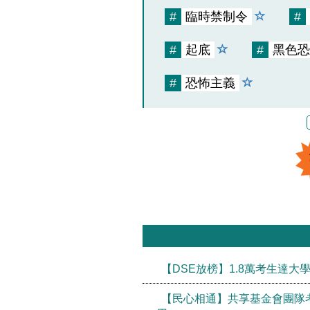
#
臨時禁制令
#
#
起底
#
黑色恐
#
恐怖主義
【DSE放榜】1.8萬考生達大
【民心相通】共享基金會團隊