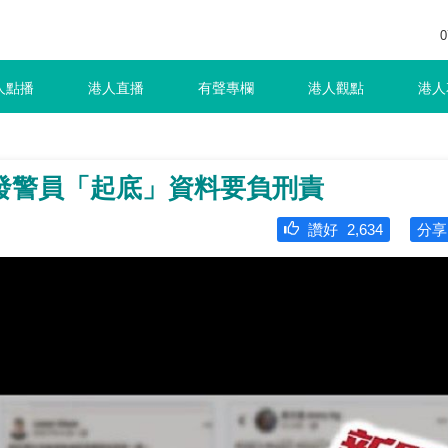
0
人點播
港人直播
有聲專欄
港人觀點
港人
發警員「起底」資料要負刑責
讚好
2,634
分享