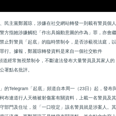
、民主黨鄭麗琼，涉嫌在社交網站轉發一則載有警員個
警方指她涉嫌觸犯「作出具煽動意圖的作為」罪，亦會
禁止對警員「起底」的臨時禁制令，是否涉藐視法庭，
罪行。據報，鄭麗琼轉發資料是來自一個社交軟件
 過去該頻道經常無視禁制令，不斷違法發布大量警員及其家人的
公署點名批評。
的Telegram「起底」頻道自本周一（23日）起，發布
柯布連道行人天橋被射傷案有關資料，上載一名警員及
守部門及住址，並「一口咬定」該名警員就是涉案人。