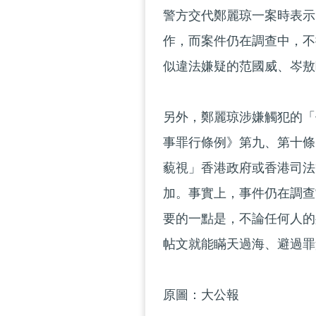
警方交代鄭麗琼一案時表示
作，而案件仍在調查中，不
似違法嫌疑的范國威、岑敖
另外，鄭麗琼涉嫌觸犯的「
事罪行條例》第九、第十條
藐視」香港政府或香港司法
加。事實上，事件仍在調查
要的一點是，不論任何人的
帖文就能瞞天過海、避過罪
原圖：大公報