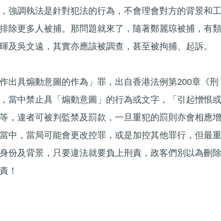
，強調執法是針對犯法的行為，不會理會對方的背景和
排除更多人被捕。那問題就來了，隨著鄭麗琼被捕，有
暉及吳文遠，其實亦應該被調查，甚至被拘捕、起訴。
作出具煽動意圖的作為」罪，出自香港法例第200章《刑
，當中禁止具「煽動意圖」的行為或文字，「引起憎恨
等，違者可被判監禁及罰款，一旦重犯的罰則亦會相應
當中，當局可能會更改控罪，或是加控其他罪行，但最
身份及背景，只要違法就要負上刑責，政客們別以為刪
責！