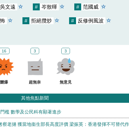
吳文遠
#
岑敖暉
#
范國威
怖
#
拒絕攬炒
#
反修例風波
16
3
3
嬲爆
超無奈
無意見
其他焦點新聞
學門檻 數學及公民科有顯著進步
考察老撾 獲當地衞生部長高度評價 梁振英：香港發揮不可替代