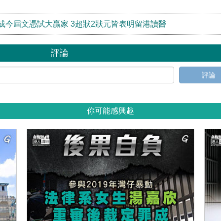
成今屆文憑試大贏家 3超狀2狀元皆表明留港讀醫
評論
評論
你可能感興趣