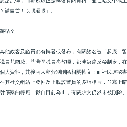
廣泛流傳，而鄭麗琼正是轉發有關資料，並在帖文中寫
？請自首！以眼還眼」。
轉帖文
其他政客及議員都有轉發或發布，有關該名被「起底」
議員范國威、荃灣區議員岑敖暉，都涉嫌違反禁制令，
個人資料，其後兩人亦分別刪除相關帖文；而社民連秘
在其社交網站上發帖及上載該警員的多張相片，並寫上
射傷案的標籤，截自目前為止，有關貼文仍然未被刪除