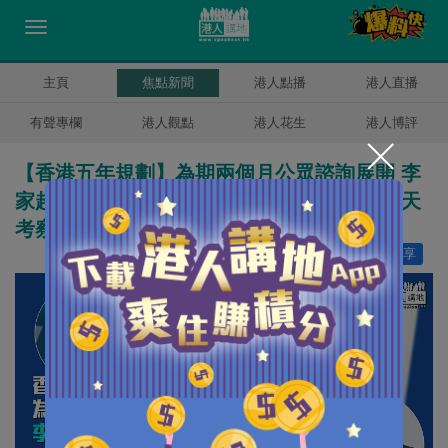
主頁
焦點新聞
港人點播
港人直播
有聲專欄
港人觀點
港人花生
港人博評
【香港五年規劃】為期兩個月公眾諮詢展開 李
家超形容是歷史性的一步 夏寶龍明起來港兩天
考察調研
讚好
4
分享