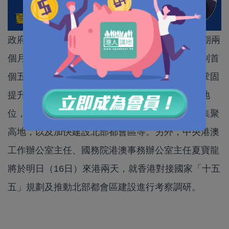
政府今日（15日）起就香港首份五年規劃展開為期兩
個月的公眾諮詢，行政長官李家超表示，香港編制首
個五年規劃是歷史性的一步，有重大意義，包括鞏固
提升香港在國際金融、航運、貿易、創科等優勢地
位，加強建設國際航空樞紐，打造國際高端人才集聚
高地，以及加快建設北部都會區等。另外，中央港澳
工作辦公室主任、國務院港澳事務辦公室主任夏寶龍
將於明日（16日）來港兩天，就香港對接國家「十五
五」規劃及推動北部都會區建設進行考察調研。