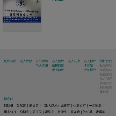
焦點新聞
港人點播
有聲專欄
港人觀點
港人花生
港人博評
關於我們
港人直播
編輯觀點
博客館
私隱聲明
所有觀點
所有博評
免責條款
版權聲明
加入我們
聯絡我們
刊登廣告
爆料快
博客館
屈穎妍
|
張瑞蓮
|
顧敏康
|
《港人講地》編輯室
|
焦點短打
|
一周圈點
|
周末短打
|
劉炳章
|
梁世民
|
馬浩文
|
何濼生
|
原姿晴
|
許紹基
|
麥國華
|