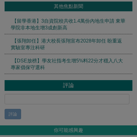
其他焦點新聞
【留學香港】3自資院校共收1.4萬份內地生申請 東華
學院非本地生增3成創新高
【張翔卸任】港大校長張翔宣布2028年卸任 盼重返
實驗室專注科研
【DSE放榜】學友社指考生增5%料22分才穩入八大
專家倡保守選科
評論
評論
你可能感興趣