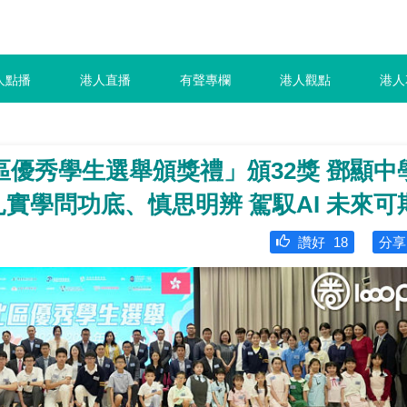
人點播
港人直播
有聲專欄
港人觀點
港人
優秀學生選舉頒獎禮」頒32獎 鄧顯中
扎實學問功底、慎思明辨 駕馭AI 未來可
讚好
18
分享