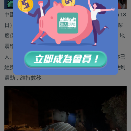
中國地震台網正式測定，廣西柳州市柳南區周一（18
日）凌晨零時21分發生黎克特制5.2級地震，震源深
度僅8公里，在此前後共發生5次2.2至3.2級地震。地
震造成至少2死4傷，13幢房屋倒塌，疏散逾7000
人。獲救傷者均無生命危險，而最後一名失蹤者亦已
經獲救。香港天文台亦接獲超過十名市民報告感受到
震動，維持數秒。