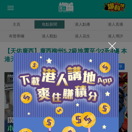
主頁
焦點新聞
港人點播
港人直播
有聲專欄
港人觀點
港人花生
港人博評
【天佑廣西】廣西柳州5.2級地震至少2死4傷 本
港天文台接獲逾10市民報告感受到震動
讚好
0
分享