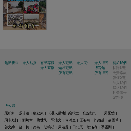
焦點新聞
港人點播
有聲專欄
港人觀點
港人花生
港人博評
關於我們
港人直播
編輯觀點
博客館
私隱聲明
所有觀點
所有博評
免責條款
版權聲明
加入我們
聯絡我們
刊登廣告
爆料快
博客館
屈穎妍
|
張瑞蓮
|
顧敏康
|
《港人講地》編輯室
|
焦點短打
|
一周圈點
|
周末短打
|
劉炳章
|
梁世民
|
馬浩文
|
何濼生
|
原姿晴
|
許紹基
|
麥國華
|
郭文緯
|
錢一帆
|
秦島
|
胡曉明
|
周浩鼎
|
田北辰
|
鄔滿海
|
季霆剛
|