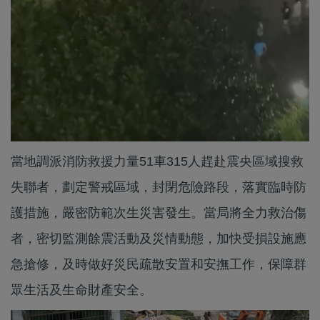
當地調派消防救援力量51車315人趕赴震央區域搜救
失聯者，劃定警戒區域，封閉危險路段，落實臨時防
護措施，嚴密防範次生災害發生。當局將全力救治傷
者，密切監測餘震活動及災情動態，加快受損設施應
急搶修，及時做好災民疏散安置和安撫工作，保障群
眾生活及生命財產安全。