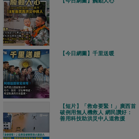
【今日網圖】觸動人心
【今日網圖】千里送暖
【短片】「救命要緊！」廣西首
破例用無人機救人 網民讚好：
善用科技助洪災中人道救援