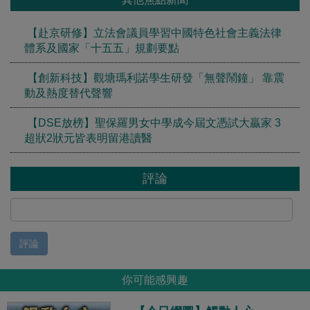
【赴京研修】立法會議員學習中國特色社會主義法律
體系及國家「十五五」規劃要點
【創新科技】觀塘瑪利諾學生研發「無聲鬧鐘」 靠震
動及熱度替代聲響
【DSE放榜】聖保羅男女中學成今屆文憑試大贏家 3
超狀2狀元皆表明留港讀醫
評論
評論
你可能感興趣