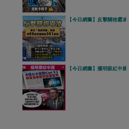
【今日網圖】反擊關稅霸凌
【今日網圖】擺明眼紅中國