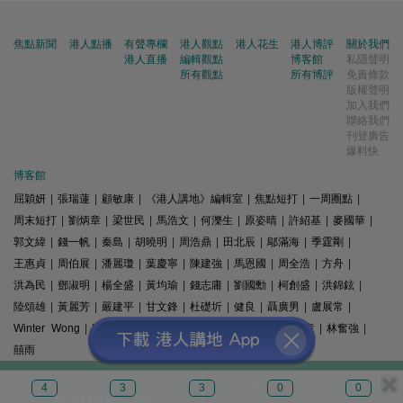
焦點新聞
港人點播
有聲專欄
港人觀點
港人花生
港人博評
關於我們
港人直播
編輯觀點
博客館
私隱聲明
所有觀點
所有博評
免責條款
版權聲明
加入我們
聯絡我們
刊登廣告
爆料快
博客館
屈穎妍
|
張瑞蓮
|
顧敏康
|
《港人講地》編輯室
|
焦點短打
|
一周圈點
|
周末短打
|
劉炳章
|
梁世民
|
馬浩文
|
何濼生
|
原姿晴
|
許紹基
|
麥國華
|
郭文緯
|
錢一帆
|
秦島
|
胡曉明
|
周浩鼎
|
田北辰
|
鄔滿海
|
季霆剛
|
王惠貞
|
周伯展
|
潘麗瓊
|
葉慶寧
|
陳建強
|
馬恩國
|
周全浩
|
方舟
|
洪為民
|
鄧淑明
|
楊全盛
|
黃均瑜
|
錢志庸
|
劉國勳
|
柯創盛
|
洪錦鉉
|
陸頌雄
|
黃麗芳
|
嚴建平
|
甘文鋒
|
杜礎圻
|
健良
|
聶廣男
|
盧展常
|
Winter Wong
|
K2
|
梁文新
|
羅崑
|
姚銘
|
陳志豪
|
精選文章
|
林奮強
|
囍雨
© 港人講地
4
3
3
0
0