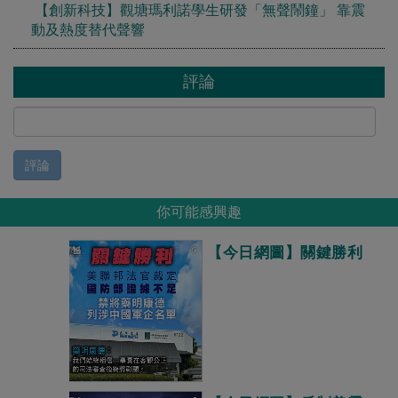
【創新科技】觀塘瑪利諾學生研發「無聲鬧鐘」 靠震
動及熱度替代聲響
評論
評論
你可能感興趣
【今日網圖】關鍵勝利