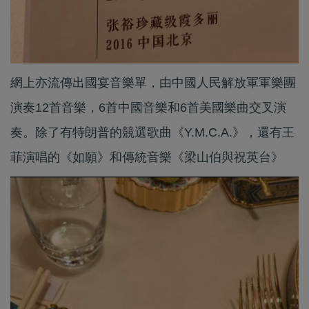
網上亦流傳出國宴音樂單，由中國人民解放軍軍樂團
演奏12首音樂，6首中國音樂和6首美國樂曲交叉演
奏。除了有特朗普的競選歌曲《Y.M.C.A.》，還有王
菲演唱的《如願》和傳統音樂《梁山伯與祝英台》