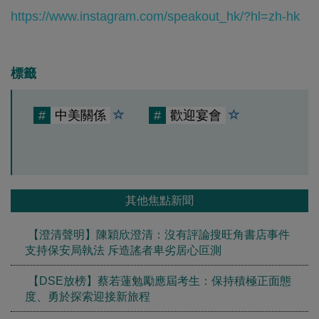
https://www.instagram.com/speakout_hk/?hl=zh-hk
標籤
#
中美關係
#
歡迎宴會
其他焦點新聞
【澄清聲明】陳穎欣澄清：沒有評論搜旺角書店事件
支持保安局執法 斥造謠者卑劣居心叵測
【DSE放榜】蔡若蓮勉勵應屆考生：保持積極正面態
度、勇於探索迎接新旅程