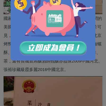
國家主席習近平昨晚（14日）為來華進行國事訪問的
美國總統特朗普舉行歡迎宴會。據網上流傳的圖片可
見，宴會菜單中有冷盤、金湯龍蝦、香酥牛肉、北京
烤鴨、豆湯鮮蔬、香芥汁三文魚、冰花水煎包、海螺
酥、提拉米蘇（Tiramisu）、水果、冰淇淋、咖啡、
茶，還有長城首席釀酒師甄釀赤霞珠2009中國河北、
張裕珍藏級霞多麗2016中國北京。