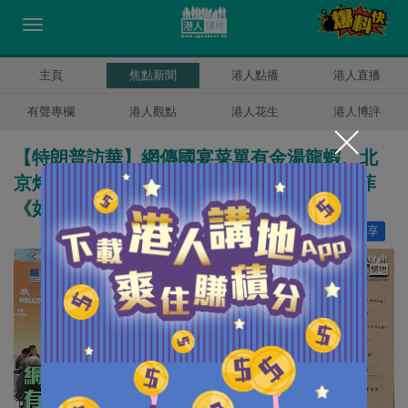
主頁
焦點新聞
港人點播
港人直播
有聲專欄
港人觀點
港人花生
港人博評
【特朗普訪華】網傳國宴菜單有金湯龍蝦、北
京烤鴨 解放軍樂團演奏《 Y.M.C.A.》 、王菲
《如願》
讚好
13
分享