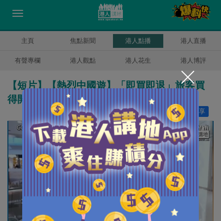
主頁
焦點新聞
港人點播
港人直播
有聲專欄
港人觀點
港人花生
港人博評
【短片】【熱烈中國遊】「即買即退」旅客​買
得開心 深圳商戶銷售額暴升300%​
讚好
8
分享