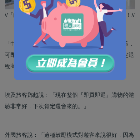
//「離境退稅」即差唔多打九折，港人北上都啱用！//
「中國遊」熱潮持續，離境退稅「即買即退」政策，
可即場領取相應退稅款，吸引境外旅客到訪，指定退
稅商店購物。
埃及旅客鄧超說：「現在整個『即買即退』購物的體
驗非常好，下次肯定還會來的。」
外國旅客說：「這種鼓勵模式對遊客來說很好，因為