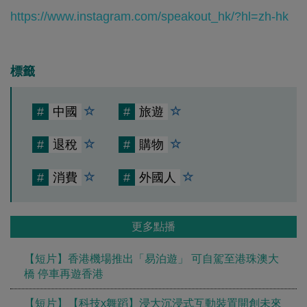
https://www.instagram.com/speakout_hk/?hl=zh-hk
標籤
#
中國
#
旅遊
#
退稅
#
購物
#
消費
#
外國人
更多點播
【短片】香港機場推出「易泊遊」 可自駕至港珠澳大
橋 停車再遊香港
【短片】【科技x舞蹈】浸大沉浸式互動裝置開創未來