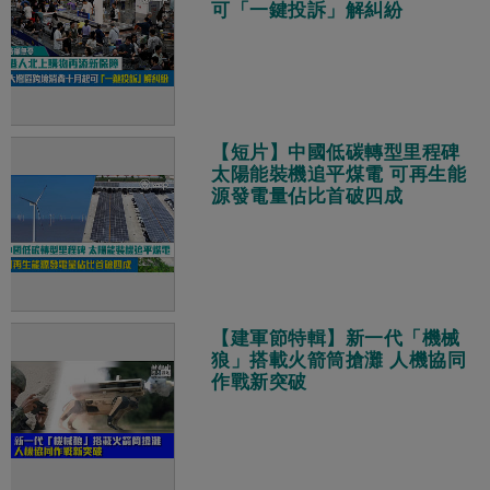
可「一鍵投訴」解糾紛
【短片】中國低碳轉型里程碑
太陽能裝機追平煤電 可再生能
源發電量佔比首破四成
【建軍節特輯】新一代「機械
狼」搭載火箭筒搶灘 人機協同
作戰新突破