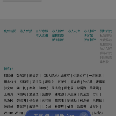
焦點新聞
港人點播
有聲專欄
港人觀點
港人花生
港人博評
關於我們
港人直播
編輯觀點
博客館
私隱聲明
所有觀點
所有博評
免責條款
版權聲明
加入我們
聯絡我們
刊登廣告
爆料快
博客館
屈穎妍
|
張瑞蓮
|
顧敏康
|
《港人講地》編輯室
|
焦點短打
|
一周圈點
|
周末短打
|
劉炳章
|
梁世民
|
馬浩文
|
何濼生
|
原姿晴
|
許紹基
|
麥國華
|
郭文緯
|
錢一帆
|
秦島
|
胡曉明
|
周浩鼎
|
田北辰
|
鄔滿海
|
季霆剛
|
王惠貞
|
周伯展
|
潘麗瓊
|
葉慶寧
|
陳建強
|
馬恩國
|
周全浩
|
方舟
|
洪為民
|
鄧淑明
|
楊全盛
|
黃均瑜
|
錢志庸
|
劉國勳
|
柯創盛
|
洪錦鉉
|
陸頌雄
|
黃麗芳
|
嚴建平
|
甘文鋒
|
杜礎圻
|
健良
|
聶廣男
|
盧展常
|
Winter Wong
|
K2
|
梁文新
|
羅崑
|
姚銘
|
陳志豪
|
精選文章
|
林奮強
|