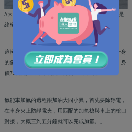
//大家以為電動車很環保？真正零排碳的氫能車才是
終極環保「神器」！//
這輛車不是一輛普通車，它是集新科技、環保於一身
的氫能車，不用加油、不用充電，不會產生廢氣。身
價75萬元人民幣，究竟它如何「出來行」？
氫能車加氫的過程跟加油大同小異，首先要除靜電，
在車身夾上防靜電夾，用匹配的加氫槍與車上的槍口
對接，大概三到五分鐘就可以完成加氫。」