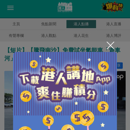
主頁
焦點新聞
港人點播
港人直播
有聲專欄
港人觀點
港人花生
港人博評
【短片】【騰飛南沙】免費試坐氫能車「遊車
河」 南沙零碳環保出行不是夢
讚好
19
分享