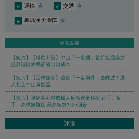
#
運輸
#
交通
#
粵港澳大灣區
更多點播
【短片】【聯動升級】中山「一港通」首航接通南沙
提升港口效率節省出口成本
【短片】【足球熱潮】邊歎「一盅兩件」邊睇波！港
人北上中山賞世盃
【短片】陪練羽毛球機械人反應達毫秒級 正手、反
手、高球無難度 最高紀錄打25回合
評論