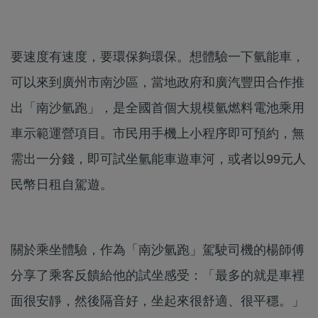
要速度有速度，要環保夠環保。想體驗一下氫能車，
可以來到廣州市南沙區，當地政府和廣汽豐田合作推
出「南沙氫跑」，是全國首個大規模氫燃料電池乘用
車示範運營項目。市民用手機上小程序即可預約，無
需出一分錢，即可試坐氫能車遊車河，或者以99元人
民幣日租自駕遊。
關於乘坐體驗，作為「南沙氫跑」駕駛司機的楊師傅
分享了乘客反饋給他的試坐感受：「最多的就是車裡
面很安靜，然後隔音好，坐起來很舒適、很平穩。」