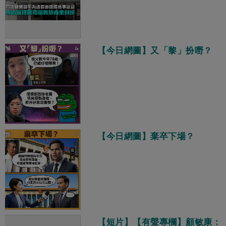
【今日網圖】又「黎」扮嘢？
【今日網圖】棄卒下場？
【短片】【有聲專欄】顧敏康：