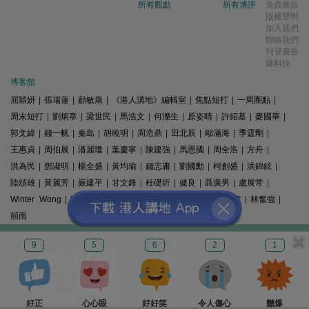
所有觀點
所有博評
免責條款
版權聲明
加入我們
聯絡我們
刊登廣告
爆料快
博客館
屈穎妍
|
張瑞蓮
|
顧敏康
|
《港人講地》編輯室
|
焦點短打
|
一周圈點
|
周末短打
|
劉炳章
|
梁世民
|
馬浩文
|
何濼生
|
原姿晴
|
許紹基
|
麥國華
|
郭文緯
|
錢一帆
|
秦島
|
胡曉明
|
周浩鼎
|
田北辰
|
鄔滿海
|
季霆剛
|
王惠貞
|
周伯展
|
潘麗瓊
|
葉慶寧
|
陳建強
|
馬恩國
|
周全浩
|
方舟
|
洪為民
|
鄧淑明
|
楊全盛
|
黃均瑜
|
錢志庸
|
劉國勳
|
柯創盛
|
洪錦鉉
|
陸頌雄
|
黃麗芳
|
嚴建平
|
甘文鋒
|
杜礎圻
|
健良
|
聶廣男
|
盧展常
|
Winter Wong
|
K2
|
梁文新
|
羅崑
|
姚銘
|
陳志豪
|
精選文章
|
林奮強
|
囍雨
© 港人講地
9
5
6
2
1
電郵: speakout@speakout.hk
傳真: 85228041301
All rights reserved.
好正
心心眼
好好笑
令人傷心
嬲爆
版權所有 不得轉載