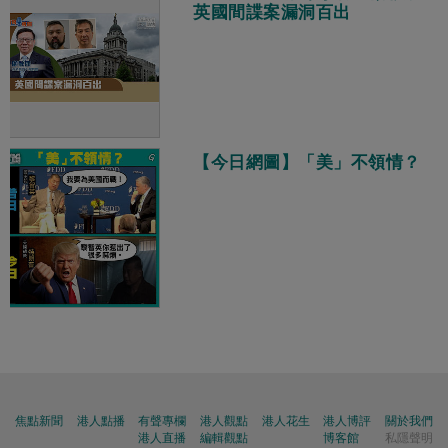
英國間諜案漏洞百出
【今日網圖】「美」不領情？
焦點新聞
港人點播
有聲專欄
港人觀點
港人花生
港人博評
關於我們
港人直播
編輯觀點
博客館
私隱聲明