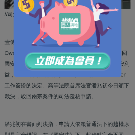
//司法覆核呢招都輸埋，黎智英仲有無戲唱？//
壹傳媒創辦人黎智英就聘用英國御用大律師Tim
Owen，辯護國安案件入稟申請司法覆核，要求撤回
國安委指聘用 Tim Owen 構成國安風險及有違國安利
益，以及要求推翻國安委建議入境處拒絕Tim Owen
工作簽證的決定。高等法院首席法官潘兆初今日頒下
裁決，駁回兩宗案件的司法覆核申請。
潘兆初在書面判決指，申請人依賴普通法下的越權原
則是完全錯誤，在《國安法》下，起步點完全不同。