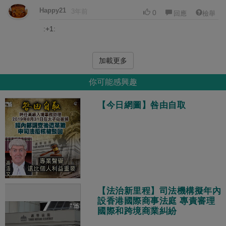
Happy21
3年前
0
回應
檢舉
:+1:
加載更多
你可能感興趣
【今日網圖】咎由自取
【法治新里程】司法機構擬年內
設香港國際商事法庭 專責審理
國際和跨境商業糾紛