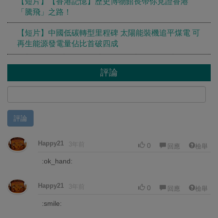
【短片】【香港記憶】歷史博物館長帶你見證香港
「騰飛」之路！
【短片】中國低碳轉型里程碑 太陽能裝機追平煤電 可
再生能源發電量佔比首破四成
評論
評論
Happy21
3年前
0
回應
檢舉
:ok_hand:
Happy21
3年前
0
回應
檢舉
:smile: