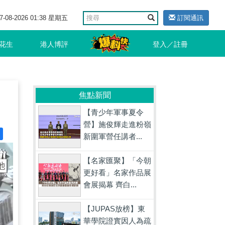
7-08-2026 01:38 星期五
訂閱通訊
花生
港人博評
登入／註冊
焦點新聞
【青少年軍事夏令
營】施俊輝走進粉嶺
新圍軍營任講者...
【名家匯聚】「今朝
更好看」名家作品展
會展揭幕 齊白...
【JUPAS放榜】東
華學院證實因人為疏