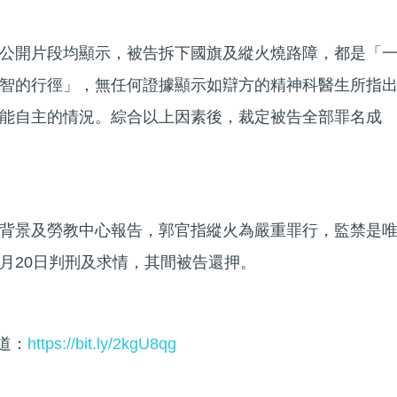
公開片段均顯示，被告拆下國旗及縱火燒路障，都是「
智的行徑」，無任何證據顯示如辯方的精神科醫生所指
能自主的情況。綜合以上因素後，裁定被告全部罪名成
背景及勞教中心報告，郭官指縱火為嚴重罪行，監禁是
月20日判刑及求情，其間被告還押。
頻道：
https://bit.ly/2kgU8qg