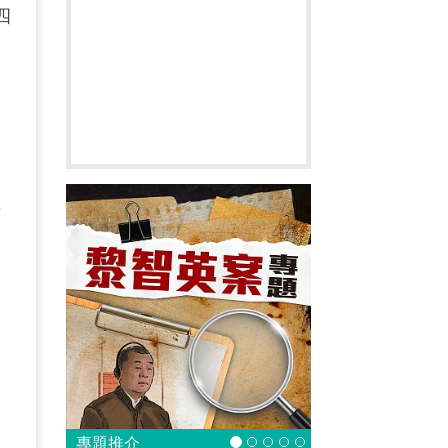
四
定
下
被
專題推介