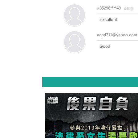
+85298****49
4年前
Excellent
acp4711@yahoo.com
Good