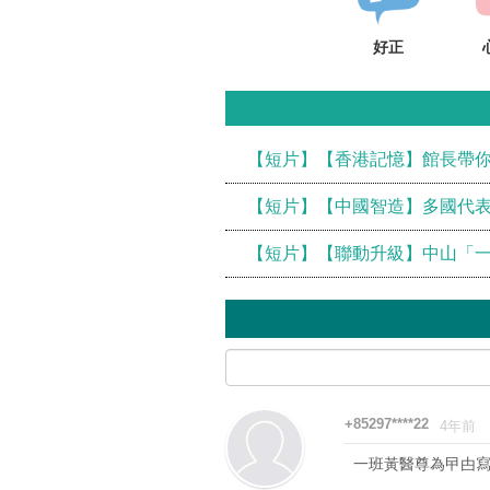
好正
【短片】【香港記憶】館長帶你
【短片】【中國智造】多國代表
【短片】【聯動升級】中山「一
+85297****22
4年前
一班黃醫尊為曱甴寫