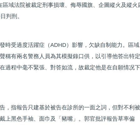
在區域法院被裁定刑事損壞、侮辱國旗、企圖縱火及縱火
0日判刑。
發時受過度活躍症（ADHD）影響，欠缺自制能力。區域
聲稱有兩名警務人員為其模擬錄口供，以引導他答出特
在過程中毫不緊張、對答如流，故裁定他是在自願情况
告，指報告只建基於被告在診所的一面之詞，但對不利
戴上黑色手袖、面巾及「豬嘴」。郭官批評報告草率偏