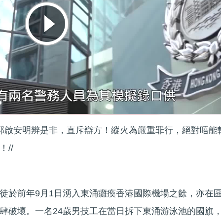
官郭啟安明辨是非，直斥辯方！縱火為嚴重罪行，絕對唔能
//
徒於前年9月1日湧入東涌癱瘓香港國際機場之餘，亦在
肆破壞。一名24歲男技工在當日拆下東涌游泳池的國旗