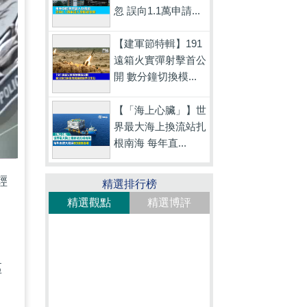
忽 誤向1.1萬申請...
【建軍節特輯】191
遠箱火實彈射擊首公
開 數分鐘切換模...
【「海上心臟」】世
界最大海上換流站扎
根南海 每年直...
輕
精選排行榜
精選觀點
精選博評
區
，