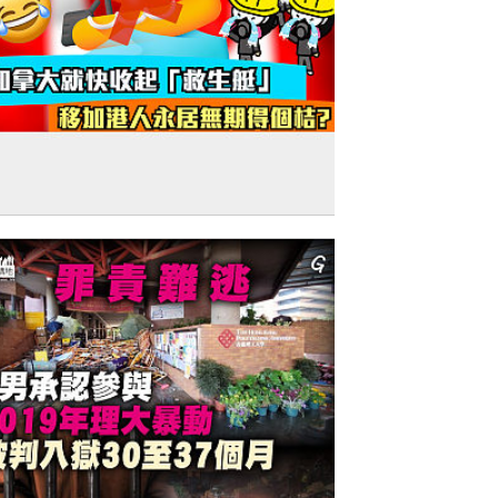
短片】【笑聞一分鐘】加拿大就快收起
救生艇」 移加港人永居無期得個桔？