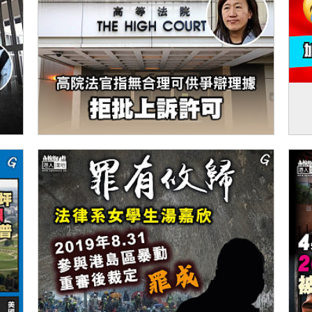
【今日網圖】繼續踎監
【
「