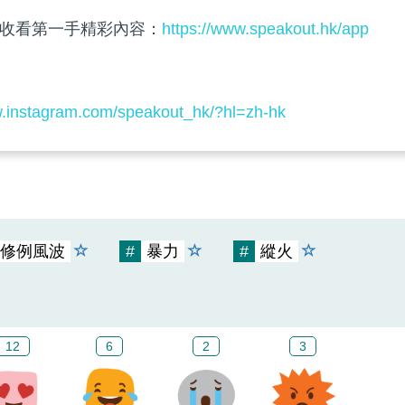
收看第一手精彩內容：
https://www.speakout.hk/app
w.instagram.com/speakout_hk/?hl=zh-hk
修例風波
#
暴力
#
縱火
12
6
2
3