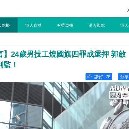
0
人點播
港人直播
有聲專欄
港人觀點
港人
】24歲男技工燒國旗四罪成還押 郭啟
判監！
讚好
78
分享