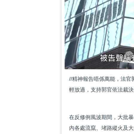
//精神報告唔係萬能，法
輕放過，支持郭官依法裁決！
在反修例風波期間，大批暴
內各處流竄、堵路縱火及大