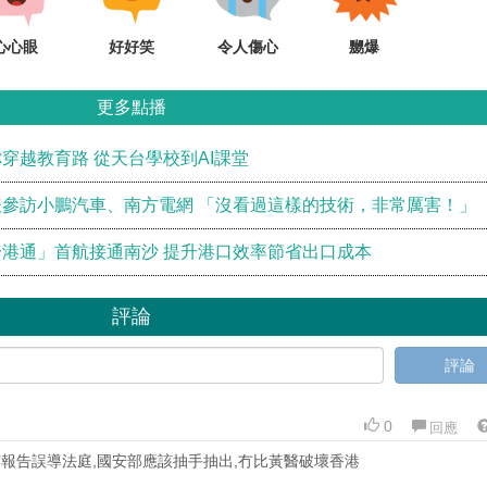
心心眼
好好笑
令人傷心
嬲爆
更多點播
穿越教育路 從天台學校到AI課堂
參訪小鵬汽車、南方電網 「沒看過這樣的技術，非常厲害！」
港通」首航接通南沙 提升港口效率節省出口成本
評論
評論
0
回應
報告誤導法庭,國安部應該抽手抽出,冇比黃醫破壞香港