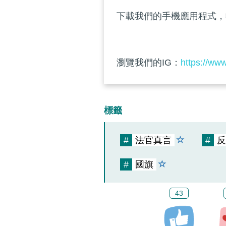
下載我們的手機應用程式，
瀏覽我們的IG：
https://ww
標籤
#
法官真言
#
反
#
國旗
43