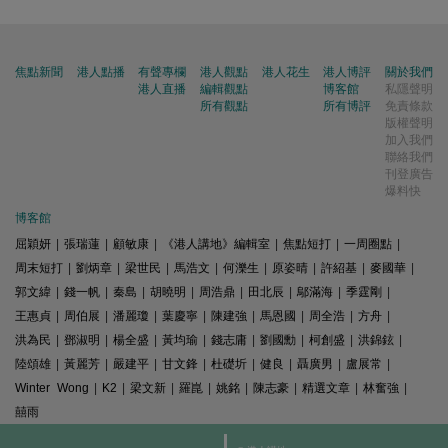
焦點新聞
港人點播
有聲專欄
港人觀點
港人花生
港人博評
關於我們
港人直播
編輯觀點
博客館
私隱聲明
所有觀點
所有博評
免責條款
版權聲明
加入我們
聯絡我們
刊登廣告
爆料快
博客館
屈穎妍
|
張瑞蓮
|
顧敏康
|
《港人講地》編輯室
|
焦點短打
|
一周圈點
|
周末短打
|
劉炳章
|
梁世民
|
馬浩文
|
何濼生
|
原姿晴
|
許紹基
|
麥國華
|
郭文緯
|
錢一帆
|
秦島
|
胡曉明
|
周浩鼎
|
田北辰
|
鄔滿海
|
季霆剛
|
王惠貞
|
周伯展
|
潘麗瓊
|
葉慶寧
|
陳建強
|
馬恩國
|
周全浩
|
方舟
|
洪為民
|
鄧淑明
|
楊全盛
|
黃均瑜
|
錢志庸
|
劉國勳
|
柯創盛
|
洪錦鉉
|
陸頌雄
|
黃麗芳
|
嚴建平
|
甘文鋒
|
杜礎圻
|
健良
|
聶廣男
|
盧展常
|
Winter Wong
|
K2
|
梁文新
|
羅崑
|
姚銘
|
陳志豪
|
精選文章
|
林奮強
|
囍雨