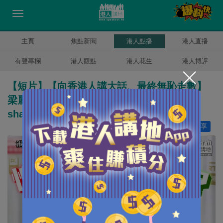
主頁
焦點新聞
港人點播
港人直播
有聲專欄
港人觀點
港人花生
港人博評
【短片】【向香港人講大話、最終無恥走數】
梁麗幗竟聲稱對雙學三子「愧疚」？ 簡直
shame on you！
讚好
0
分享