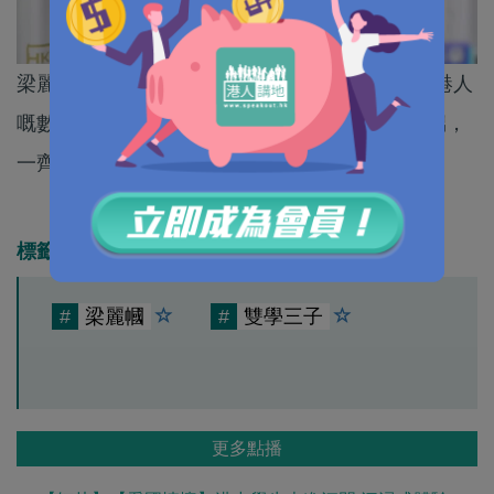
梁麗幗，你當日實牙實齒講自首，今日走哂全香港人
嘅數，你應該對全港700萬人愧疚先真，覺得好嬲，
一齊嬲爆佢！
標籤
#
梁麗幗
#
雙學三子
更多點播