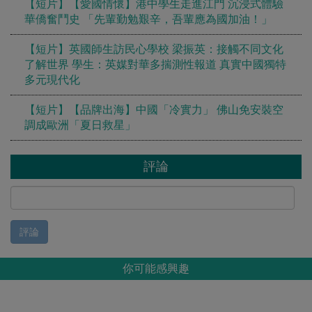
【短片】【愛國情懷】港中學生走進江門 沉浸式體驗
華僑奮鬥史 「先輩勤勉艱辛，吾輩應為國加油！」
【短片】英國師生訪民心學校 梁振英：接觸不同文化
了解世界 學生：英媒對華多揣測性報道 真實中國獨特
多元現代化
【短片】【品牌出海】中國「冷實力」 佛山免安裝空
調成歐洲「夏日救星」
評論
評論
你可能感興趣