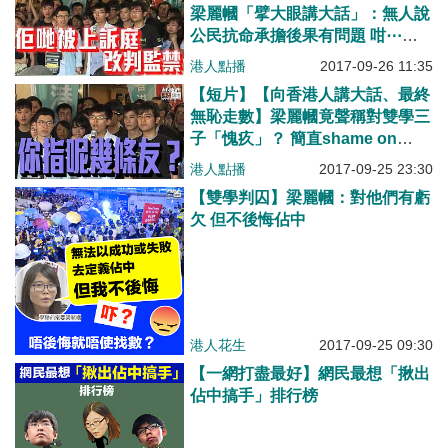
梁麗幗「擘大眼講大話」：無人說
公民抗命承擔後果有問題 咁⋯點
解黃之鋒賴「政治打壓」？點解戴
港人點播
2017-09-26 11:35
耀廷唔認罪？
【短片】【向香港人講大話、最終
無恥走數】梁麗幗竟聲稱對雙學三
子「愧疚」？ 簡直shame on
you！
港人點播
2017-09-25 23:30
【雙學判囚】梁麗幗：對他們有虧
欠 但不後悔佔中
港人花生
2017-09-25 09:30
【一網打盡最好】網民最想「揪出
佔中搞手」排行榜