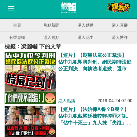
主頁
焦點新聞
港人點播
港人直播
有聲專欄
港人觀點
港人花生
港人博評
標籤：梁麗幗 下的文章
【短片】【期望法庭公正裁決】
佔中九犯即將判刑、網民期待法庭
公正判決、向執法者道歉、還市民
及傾家蕩產商家一個交代
港人點播
2019-04-24 07:00
【短片】【法治揀A餐？B餐​？】
佔中九犯戴耀廷揀較輕控罪才認、
「佔中十死士」九人揀「失蹤」、
學聯梁麗幗逃之夭夭揀「走數」、
選擇性守法何來承擔後果？