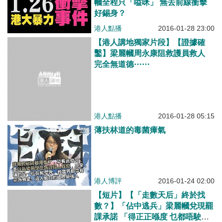
幗全程只「嗌咪」 無去前線衝擊
好錫身？
港人點播
2016-01-28 23:00
【港人講地獨家片段】【證據確
鑿】梁麗幗周永康阻救護員救人
完全無道德⋯⋯
港人點播
2016-01-28 05:15
薄扶林道的毒菌瘴氣
港人博評
2016-01-24 02:00
【短片】【「走數天后」終於找
數？】「佔中逃兵」梁麗幗兌現罷
課承諾 「得正正喺度 乜都唔駛
做」
港人點播
2016-01-21 11:25
【短片】【「走數天后」搞罷
課？】 佔中走數信譽破產 梁麗幗