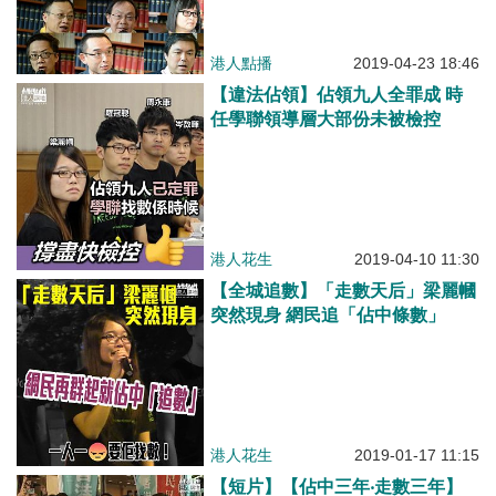
港人點播
2019-04-23 18:46
【違法佔領】佔領九人全罪成 時
任學聯領導層大部份未被檢控
港人花生
2019-04-10 11:30
【全城追數】「走數天后」梁麗幗
突然現身 網民追「佔中條數」
港人花生
2019-01-17 11:15
【短片】【佔中三年‧走數三年】