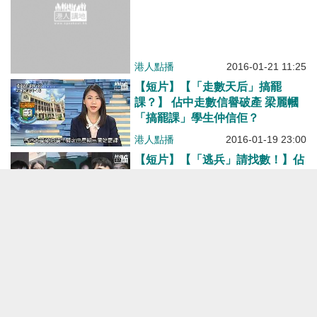
「搞罷課」學生仲信佢？
港人點播
2016-01-19 23:00
【短片】【「逃兵」請找數！】佔
中清場一周年 說「自首」的人去
晒邊？
港人點播
2015-12-17 09:56
司法覆核，大律師有沒有利益關
係？
港人博評
2015-12-14 09:00
躺在路上的「基地」份子
港人博評
2015-12-11 02:00
【珍惜普選】陳永棋：「家嘈屋
閉」對香港沒有任何好處