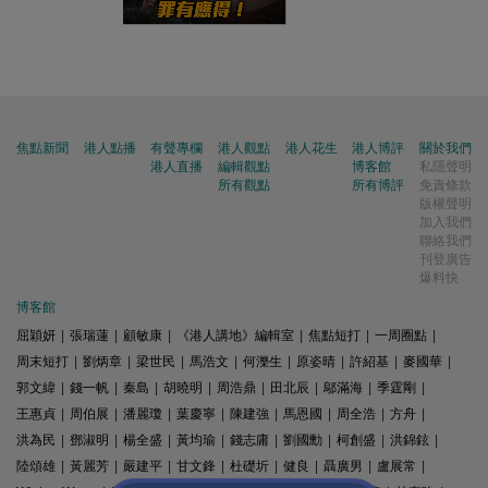
焦點新聞
港人點播
有聲專欄
港人觀點
港人花生
港人博評
關於我們
港人直播
編輯觀點
博客館
私隱聲明
所有觀點
所有博評
免責條款
版權聲明
加入我們
聯絡我們
刊登廣告
爆料快
博客館
屈穎妍
|
張瑞蓮
|
顧敏康
|
《港人講地》編輯室
|
焦點短打
|
一周圈點
|
周末短打
|
劉炳章
|
梁世民
|
馬浩文
|
何濼生
|
原姿晴
|
許紹基
|
麥國華
|
郭文緯
|
錢一帆
|
秦島
|
胡曉明
|
周浩鼎
|
田北辰
|
鄔滿海
|
季霆剛
|
王惠貞
|
周伯展
|
潘麗瓊
|
葉慶寧
|
陳建強
|
馬恩國
|
周全浩
|
方舟
|
洪為民
|
鄧淑明
|
楊全盛
|
黃均瑜
|
錢志庸
|
劉國勳
|
柯創盛
|
洪錦鉉
|
陸頌雄
|
黃麗芳
|
嚴建平
|
甘文鋒
|
杜礎圻
|
健良
|
聶廣男
|
盧展常
|