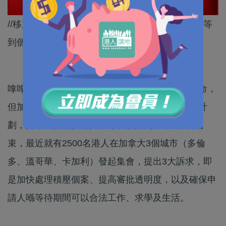
//移加港人要撐住呀，等三年又三年，或者有機會等
到個永居嘅～//
嗱嗱嗱，什麼叫貨不對辦？救生艇本來是用來救命，
但加拿大之前聲稱為港人特製的所謂「救生艇」計
劃，如今就讓很多港人呆等。該計劃今年8月就結
束，最近就有2500名港人在加拿大3個城市（多倫
多、溫哥華、卡加利）發起集會，提出3大訴求，即
是加快處理積壓個案、提高審批透明度，以及確保申
請人喺等待期間可以合法工作、求學及生活。