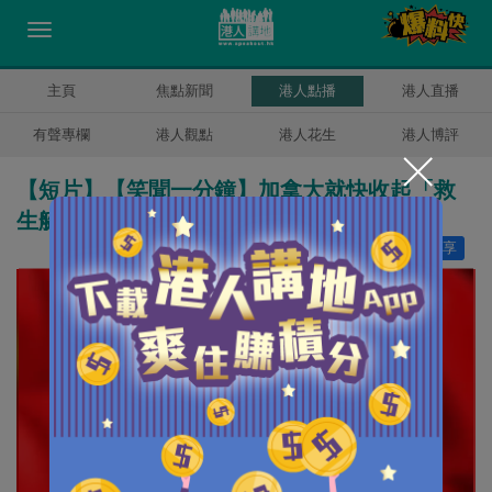
主頁
焦點新聞
港人點播
港人直播
有聲專欄
港人觀點
港人花生
港人博評
【短片】【笑聞一分鐘】加拿大就快收起「救
生艇」 移加港人永居無期得個桔？
讚好
20
分享