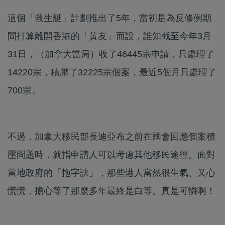
這個「救生艇」計劃推出了5年，當初是為反修例期
間打算離開香港的「黃友」而設，誰知截至今年3月
31日，（加拿大當局）收了46445宗申請，只處理了
14220宗，積壓了32225宗個案，最近5個月只處理了
700宗。
不過，加拿大移民部長迪亞布之前在國會回應個案積
壓問題時，就指申請人可以考慮其他移民途徑。面對
當地政府的「拖字訣」，那些港人當然很生氣、又心
慌慌，擔心等了那麼多年最終是白等。真是可憐啊！