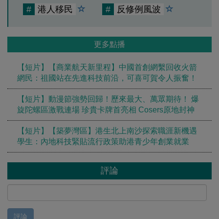
#
港人移民
#
反修例風波
更多點播
【短片】【商業航天新里程】中國首創網繫回收火箭
網民：祖國站在先進科技前沿，可喜可賀令人振奮！
【短片】動漫節強勢回歸！歷來最大、萬眾期待！ 爆
旋陀螺區激戰連場 珍貴卡牌首亮相 Cosers原地封神
【短片】【築夢灣區】港生北上南沙探索職涯新機遇
學生：內地科技緊貼流行政策助港青少年創業就業
評論
評論