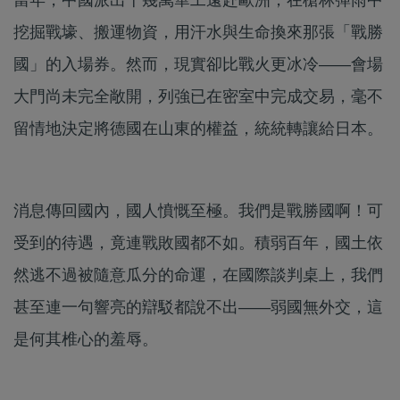
挖掘戰壕、搬運物資，用汗水與生命換來那張「戰勝
國」的入場券。然而，現實卻比戰火更冰冷——會場
大門尚未完全敞開，列強已在密室中完成交易，毫不
留情地決定將德國在山東的權益，統統轉讓給日本。
消息傳回國內，國人憤慨至極。我們是戰勝國啊！可
受到的待遇，竟連戰敗國都不如。積弱百年，國土依
然逃不過被隨意瓜分的命運，在國際談判桌上，我們
甚至連一句響亮的辯駁都說不出——弱國無外交，這
是何其椎心的羞辱。