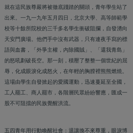
就在這民族尊嚴將被徹底踐踏的關頭，青年學生站了
出來。一九一九年五月四日，北京大學、高等師範學
校等十餘所院校的三千多名學生衝破阻攔，自發湧向
天安門廣場。他們手中沒有武器，只有連夜手寫的標
語與血書，「外爭主權，內除國賊」、「還我青島」
的怒吼劃破長空。那一刻，積壓了整整一個世紀的屈
辱，化成眼淚化成怒火，在年輕的胸膛裡熊熊燃燒。
這場由學生自發掀起的愛國運動，迅速蔓延至全國，
工人罷工、商人罷市，各階層民眾紛紛響應，匯成一
股不可阻擋的民族覺醒洪流。
五四青年用行動喚醒社會：退讓換不來尊重，眼淚博