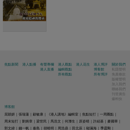
焦點新聞
港人點播
有聲專欄
港人觀點
港人花生
港人博評
關於我們
港人直播
編輯觀點
博客館
私隱聲明
所有觀點
所有博評
免責條款
版權聲明
加入我們
聯絡我們
刊登廣告
爆料快
博客館
屈穎妍
|
張瑞蓮
|
顧敏康
|
《港人講地》編輯室
|
焦點短打
|
一周圈點
|
周末短打
|
劉炳章
|
梁世民
|
馬浩文
|
何濼生
|
原姿晴
|
許紹基
|
麥國華
|
郭文緯
|
錢一帆
|
秦島
|
胡曉明
|
周浩鼎
|
田北辰
|
鄔滿海
|
季霆剛
|