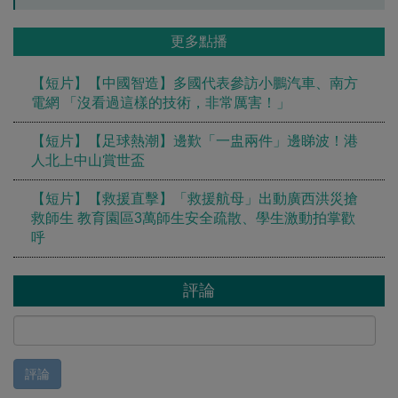
更多點播
【短片】【中國智造】多國代表參訪小鵬汽車、南方
電網 「沒看過這樣的技術，非常厲害！」
【短片】【足球熱潮】邊歎「一盅兩件」邊睇波！港
人北上中山賞世盃
【短片】【救援直擊】「救援航母」出動廣西洪災搶
救師生 教育園區3萬師生安全疏散、學生激動拍掌歡
呼
評論
評論