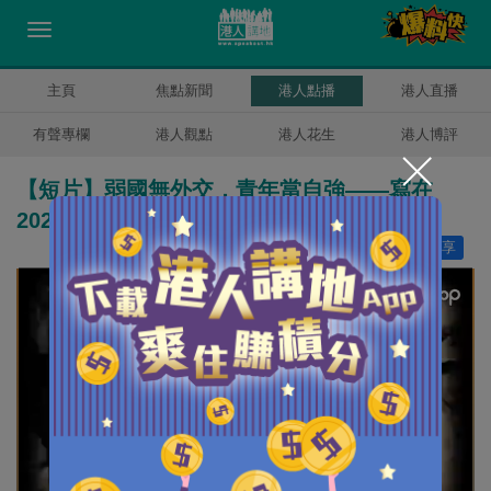
主頁
焦點新聞
港人點播
港人直播
有聲專欄
港人觀點
港人花生
港人博評
【短片】弱國無外交，青年當自強——寫在
2026年五四青年節
讚好
7
分享