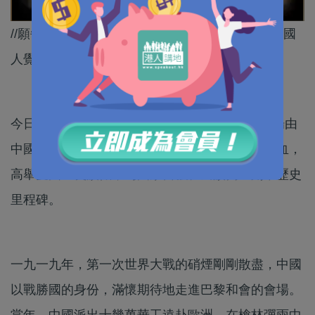
//願每一位青年都能銘記：自強不息、奮發進取、國
人覺醒、國乃可強！//
今日是五四青年節，節日的起源始於107年前一場由
中國學生自發的愛國運動，當年他們一腔青春熱血，
高舉愛國主義旗幟，為國家自強、民族獨立刻下歷史
里程碑。
一九一九年，第一次世界大戰的硝煙剛剛散盡，中國
以戰勝國的身份，滿懷期待地走進巴黎和會的會場。
當年，中國派出十幾萬華工遠赴歐洲，在槍林彈雨中