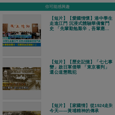
你可能感興趣
【短片】【愛國情懷】港中學生
走進江門 沉浸式體驗華僑奮鬥
史 「先輩勤勉艱辛，吾輩應為
國加油！」
【短片】【歷史記憶】「七七事
變」啟日軍侵華 「東京審判」
還公道懲戰犯
【短片】【家國情】從1924走到
今天——黃埔精神的傳承