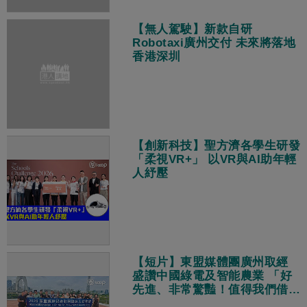
【無人駕駛】新款自研
Robotaxi廣州交付 未來將落地
香港深圳
【創新科技】聖方濟各學生研發
「柔視VR+」 以VR與AI助年輕
人紓壓
【短片】東盟媒體團廣州取經
盛讚中國綠電及智能農業 「好
先進、非常驚豔！值得我們借鑑
學習！」