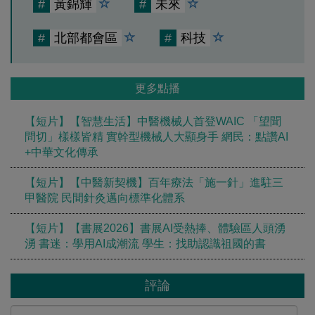
#
黃錦輝
#
未來
#
北部都會區
#
科技
更多點播
【短片】【智慧生活】中醫機械人首登WAIC 「望聞
問切」樣樣皆精 實幹型機械人大顯身手 網民：點讚AI
+中華文化傳承
【短片】【中醫新契機】百年療法「施一針」進駐三
甲醫院 民間針灸邁向標準化體系
【短片】【書展2026】書展AI受熱捧、體驗區人頭湧
湧 書迷：學用AI成潮流 學生：找助認識祖國的書
評論