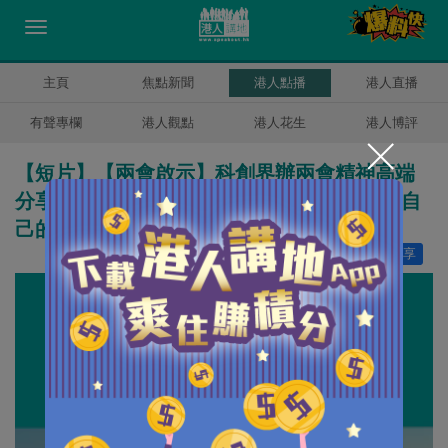
主頁
焦點新聞
港人點播
港人直播
有聲專欄
港人觀點
港人花生
港人博評
【短片】【兩會啟示】科創界辦兩會精神高端
分享會 黃錦輝：新興、未來產業須領跑，有自
己的科技
讚好
4
分享