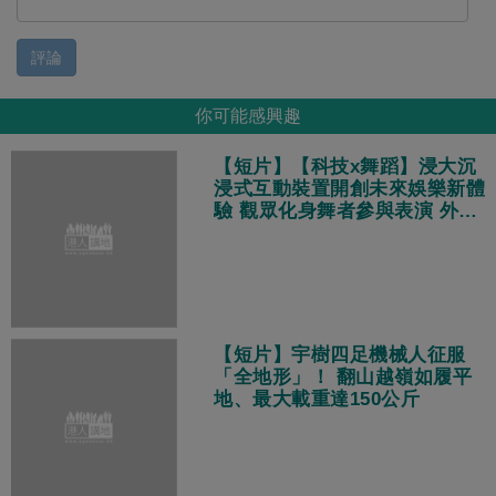
評論
你可能感興趣
【短片】【科技x舞蹈】浸大沉
浸式互動裝置開創未來娛樂新體
驗 觀眾化身舞者參與表演 外國
遊客：體驗非常酷！
【短片】宇樹四足機械人征服
「全地形」！ 翻山越嶺如履平
地、最大載重達150公斤