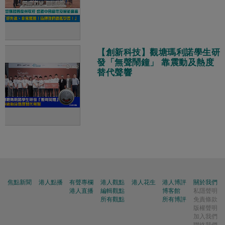
【創新科技】觀塘瑪利諾學生研
發「無聲鬧鐘」 靠震動及熱度
替代聲響
焦點新聞
港人點播
有聲專欄
港人觀點
港人花生
港人博評
關於我們
港人直播
編輯觀點
博客館
私隱聲明
所有觀點
所有博評
免責條款
版權聲明
加入我們
聯絡我們